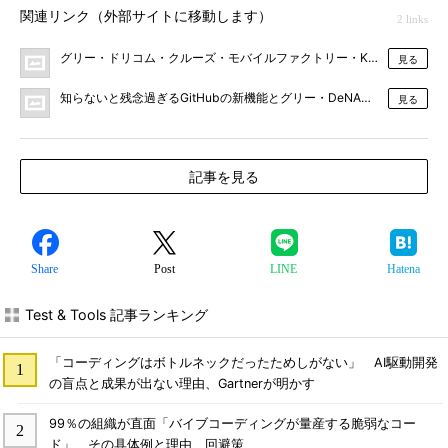
関連リンク（外部サイトに移動します）
2 links
グリー・ドリコム・クルーズ・モバイルファクトリー・KLabの事例に見るG
見る
知らないと残念過ぎるGitHubの新機能とグリー・DeNA・クックパッド・はて
見る
記事を見る
Share
Post
LINE
Hatena
Test & Tools 記事ランキング
「コーディングはボトルネックだったためしがない」 AI駆動開発
の盲点と成果が出ない理由、Gartnerが明かす
99％の組織が直面「バイブコーディングが量産する脆弱なコー
ド」 その具体例と理由、回避策