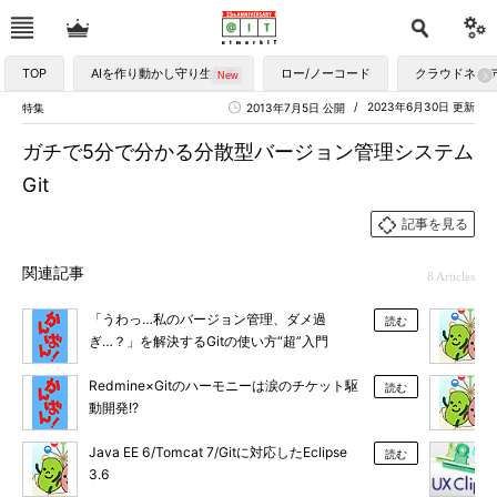
TOP
AIを作り動かし守り生かす
ロー/ノーコード
クラウドネイ
2023年6月30日 更新
特集
2013年7月5日 公開
ガチで5分で分かる分散型バージョン管理システム
Git
記事を見る
関連記事
8 Articles
「うわっ…私のバージョン管理、ダメ過
読む
ぎ…？」を解決するGitの使い方“超”入門
Redmine×Gitのハーモニーは涙のチケット駆
読む
動開発!?
Java EE 6/Tomcat 7/Gitに対応したEclipse
読む
3.6