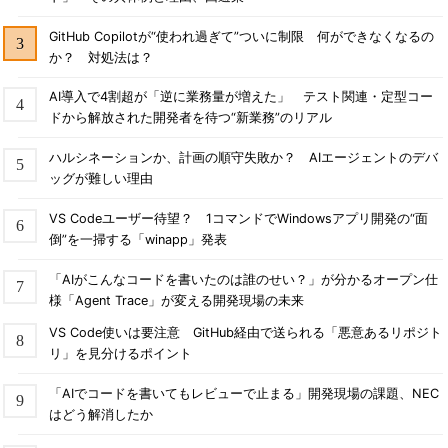
GitHub Copilotが“使われ過ぎて”ついに制限 何ができなくなるの
か？ 対処法は？
AI導入で4割超が「逆に業務量が増えた」 テスト関連・定型コー
ドから解放された開発者を待つ“新業務”のリアル
ハルシネーションか、計画の順守失敗か？ AIエージェントのデバ
ッグが難しい理由
VS Codeユーザー待望？ 1コマンドでWindowsアプリ開発の“面
倒”を一掃する「winapp」発表
「AIがこんなコードを書いたのは誰のせい？」が分かるオープン仕
様「Agent Trace」が変える開発現場の未来
VS Code使いは要注意 GitHub経由で送られる「悪意あるリポジト
リ」を見分けるポイント
「AIでコードを書いてもレビューで止まる」開発現場の課題、NEC
はどう解消したか