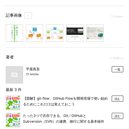
記事画像
＋
5 Images
1
2
3
4
5
著者
1 Authors
平屋真吾
一覧
23 Articles
最新 3 件
【図解】git-flow、GitHub Flowを開発現場で使い始め
読む
るためにこれだけは覚えておこう
たった3つで共存できる、Git／GitHubと
読む
Subversion（SVN）の連携、移行に関する基本操作