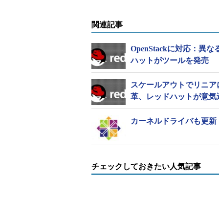
ハイパーバイザーをGlusterFS
し、Red Hat StorageやGlus
関連記事
このほかに、軽量コンテナのパッ
OpenStackに対応
「Docker」を使ってアプリケーシ
ハットがツールを発売
Express（NVMe）ベースSSD
対して255を超える論理ユニット番
スケールアウトでリニア
革、レッドハットが意気
カーネルドライバも更新：「C
チェックしておきたい人気記事