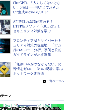
ChatGPTに「入力してはいけな
い」5項目――押さえておきた
い“生成AIのNGリスト”
API設計の常識が変わる？
HTTP新メソッド「QUERY」と
セキュリティ対策を学ぶ
フロンティアAIとサイバーセキ
ュリティ対策の現在地 「17万
行のAIコード分析」事例と公的
ガイドラインが示す道筋
「無線LANがつながらない」の
苦情をゼロに 3つの現場に学ぶ
ネットワーク改善術
»
一覧ページへ
のテーマ