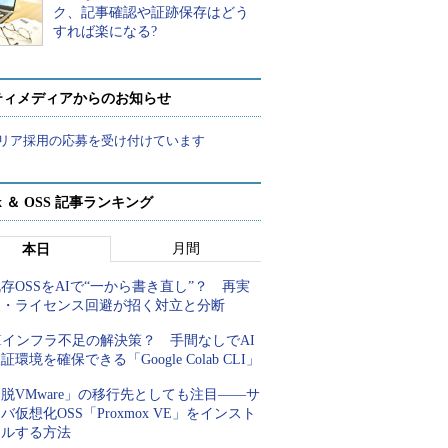
ク、記事確認や証跡保存はどう
すれば楽になる?
ティメディアからのお知らせ
リア採用の応募を受け付けています
ux ＆ OSS 記事ランキング
月間
本日
存OSSをAIで“一から書き直し”？ 再実
装・ライセンス回避が招く対立と分断
Iインフラ不足の解決策？ 手間なしでAI
証環境を確保できる「Google Colab CLI」
脱VMware」の移行先としても注目――サ
バ仮想化OSS「Proxmox VE」をインスト
ールする方法