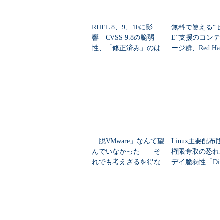
RHEL 8、9、10に影
無料で使える“
響 CVSS 9.8の脆弱
E”支援のコン
性、「修正済み」のは
ージ群、Red H
ずが再発
供 不要ソフト
排除
「脱VMware」なんて望
Linux主要配布版
んでいなかった――そ
権限奪取の恐れ
れでも考えざるを得な
デイ脆弱性「Dirt
い人のための“3つの筋
g」公開
道”