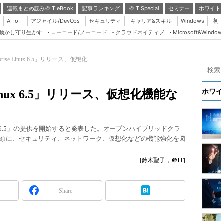
連載まとめ読み＠IT eBook
記事ランキング
＠IT Special
セミナー
ホワイト
AI IoT
アジャイル/DevOps
セキュリティ
キャリア&スキル
Windows
初
り動かし守り生かす
ローコード/ノーコード
クラウドネイティブ
Microsoft&Windo
Server & Storage
HTML5 + UX
erprise Linux 6.5」リリース、仮想化...
Smart & Social
Coding Edge
se Linux 6.5」リリース、仮想化機能な
ホワ
Java Agile
Database Expert
e Linux 6.5」の提供を開始すると発表した。オープンハイブリッドクラ
Linux ＆ OSS
頭に、セキュリティ、ネットワーク、仮想化などの機能強化を図
Master of IP Networ
[鈴木聖子，
＠IT
]
Security & Trust
Test & Tools
Share
Insider.NET
ブログ