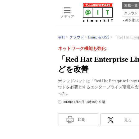
連載一覧
クラウド
メディア
AIを作
＠IT
クラウド
Linux ＆ OSS
「Red Hat Ent
ネットワーク機能も強化
「Red Hat Enterpri
どを改善
米レッドハットは「Red Hat Enterpris
ウドを必要とするエンタープライズ環境を念
った。
2013年11月26日 16時18分 公開
印刷
見る