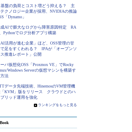
AI基盤の負荷とコスト増どう抑える？ 主
テクノロジー企業が採用、NVIDIAの推論
SS「Dynamo」
成AIで膨大なログから障害原因特定 RA
、Pythonでログ分析アプリ構築
AI活用が進む企業」ほど、OSS管理の甘
さで足をすくわれる？ IPAが「オープンソ
ース推進レポート」公開
ーバ仮想化OSS「Proxmox VE」でRocky
inux/Windows Serverの仮想マシンを構築す
る方法
TTデータ先端技術、HinemosのVM管理機
能「KVM」版をリリース クラウドとのハ
イブリッド運用を強化
»
ランキングをもっと見る
Book