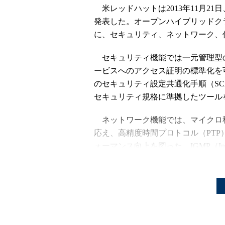
米レッドハットは2013年11月21日、「Red
発表した。オープンハイブリッドク
に、セキュリティ、ネットワーク、
セキュリティ機能では一元管理型
ービスへのアクセス証明の標準化を可
のセキュリティ設定共通化手順（SCAP）
セキュリティ規格に準拠したツール
ネットワーク機能では、マイクロ
応え、高精度時間プロトコル（PT
ォーマンス向上を図った。IGMP（Interne
ストルータポートのリストアップな
仮想化関連では、アクティブゲスト
動的に設定できるようにしたほか、
ー上で4Tバイトまでのメモリを設定できるよう
メモリ消費の多いアプリケーション