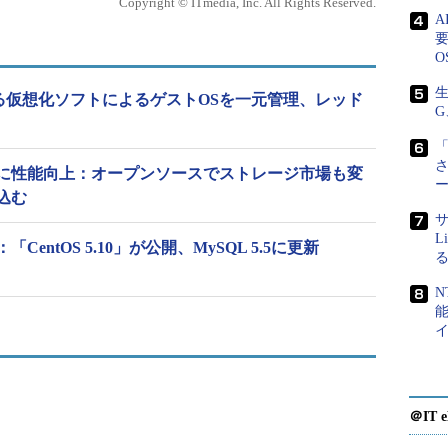
Copyright © ITmedia, Inc. All Rights Reserved.
と統合して分散ストレージに直接アクセスできるように
要
terFSで管理するストレージへのアクセス性能を高めた。
O
ケージと実行のためのオープンソース技術
生
：異なる仮想化ソフトによるゲストOSを一元管理、レッド
G
ョンイメージを作成できる機能、NVM
のサポートなどが加わったほか、単一のiSCSIターゲットに
「
号（LUN）の設定を可能とした。
に性能向上：オープンソースでストレージ市場も変
込む
サ
L
entOS 5.10」が公開、MySQL 5.5に更新
N
＠IT e