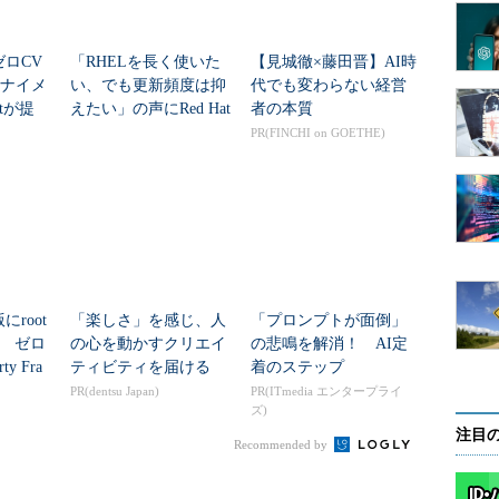
ゼロCV
「RHELを長く使いた
【見城徹×藤田晋】AI時
テナイメ
い、でも更新頻度は抑
代でも変わらない経営
atが提
えたい」の声にRed Hat
者の本質
を極力
が“14年サポート”の選
PR(FINCHI on GOETHE)
択肢
にroot
「楽しさ」を感じ、人
「プロンプトが面倒」
 ゼロ
の心を動かすクリエイ
の悲鳴を解消！ AI定
y Fra
ティビティを届ける
着のステップ
PR(dentsu Japan)
PR(ITmedia エンタープライ
ズ)
注目
Recommended by