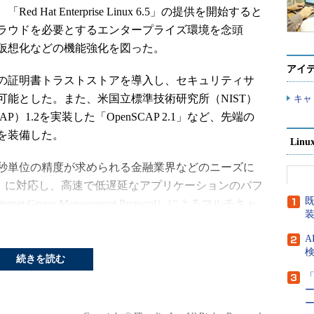
 Hat Enterprise Linux 6.5」の提供を開始すると
ラウドを必要とするエンタープライズ環境を念頭
仮想化などの機能強化を図った。
アイ
の証明書トラストストアを導入し、セキュリティサ
能とした。また、米国立標準技術研究所（NIST）
キャ
1.2を実装した「OpenSCAP 2.1」など、先端の
を装備した。
Lin
秒単位の精度が求められる金融業界などのニーズに
P）に対応し、高速で低遅延なアプリケーションのパフ
既
t Group Management Protocol）によるマルチキャ
ど、システム管理者向けの機能も充実させた。
A
検
に対して仮想プロセッサ（vCPU）の有効／無効を
続きを読む
カーネルベース仮想マシン（KVM）ハイパーバイザ
「
にして、Red Hat Enterprise Linuxゲストで
ー
を実行する際の処理性能も改善した。さらに、KVM