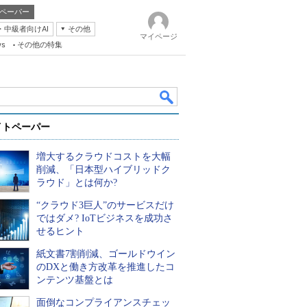
ペーパー
・中級者向けAI
その他
マイページ
ws
その他の特集
イトペーパー
増大するクラウドコストを大幅
削減、「日本型ハイブリッドク
ラウド」とは何か?
“クラウド3巨人”のサービスだけ
k
ではダメ? IoTビジネスを成功さ
せるヒント
紙文書7割削減、ゴールドウイン
のDXと働き方改革を推進したコ
ンテンツ基盤とは
面倒なコンプライアンスチェッ