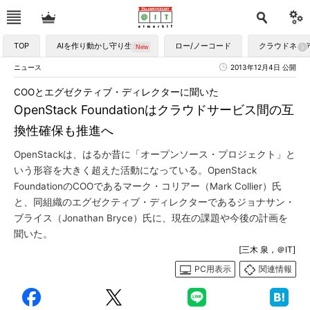
TOP
AIを作り動かし守り生かす
ロー/ノーコード
クラウドネイ
ニュース
2013年12月4日 公開
COOとエグゼクティブ・ディレクターに聞いた
OpenStack Foundationはクラウドサービス間の互
換性確保も推進へ
OpenStackは、はるか昔に「オープンソース・プロジェクト」と
いう形容を大きく超えた活動になっている。OpenStack
FoundationのCOOであるマーク・コリアー（Mark Collier）氏
と、同組織のエグゼクティブ・ディレクターであるジョナサン・
ブライス（Jonathan Bryce）氏に、現在の課題や今後の計画を
聞いた。
[三木 泉，＠IT]
PC用表示
関連情報