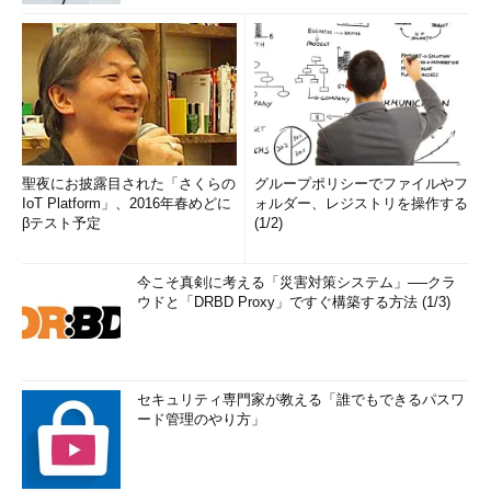
聖夜にお披露目された「さくらの
グループポリシーでファイルやフ
IoT Platform」、2016年春めどに
ォルダー、レジストリを操作する
βテスト予定
(1/2)
今こそ真剣に考える「災害対策システム」──クラ
ウドと「DRBD Proxy」ですぐ構築する方法 (1/3)
セキュリティ専門家が教える「誰でもできるパスワ
ード管理のやり方」