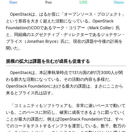
Share
Post
LINE
Hatena
OpenStackは、はるか昔に「オープンソース・プロジェクト」
という形容を大きく超えた活動になっている。OpenStack
FoundationのCOOであるマーク・コリアー（Mark Collier）氏
と、同組織のエグゼクティブ・ディレクターであるジョナサン・
ブライス（Jonathan Bryce）氏に、現在の課題や今後の計画を
聞いた。
規模の拡大は課題を生むが成長も促進する
OpenStackは、本記事執筆時点で131カ国の約1万3000人が関
わる膨大な活動になっている。その活動の内容も多様だ。
OpenStack Foundationにおける最大の課題は、まさにここから
来るとブライス氏は話す。
「コミュニティもソフトウェアも、非常に速いペースで動いて
いる。このペースに対応し、確実に成長できるように図っていく
ことが最大の課題だ。例えばOpenStack Foundationでは、すべ
てのコードをテストするインフラを運営している。数千、数万の