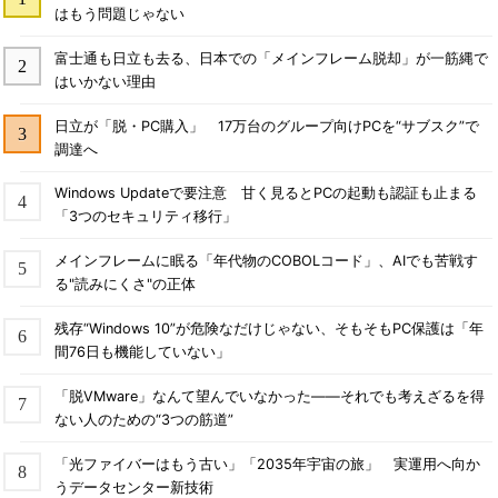
はもう問題じゃない
富士通も日立も去る、日本での「メインフレーム脱却」が一筋縄で
はいかない理由
日立が「脱・PC購入」 17万台のグループ向けPCを“サブスク”で
調達へ
Windows Updateで要注意 甘く見るとPCの起動も認証も止まる
「3つのセキュリティ移行」
メインフレームに眠る「年代物のCOBOLコード」、AIでも苦戦す
る"読みにくさ"の正体
残存“Windows 10”が危険なだけじゃない、そもそもPC保護は「年
間76日も機能していない」
「脱VMware」なんて望んでいなかった――それでも考えざるを得
ない人のための“3つの筋道”
「光ファイバーはもう古い」「2035年宇宙の旅」 実運用へ向か
うデータセンター新技術