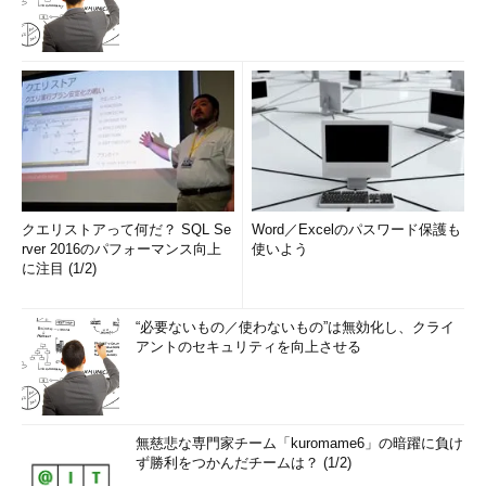
クエリストアって何だ？ SQL Se
Word／Excelのパスワード保護も
rver 2016のパフォーマンス向上
使いよう
に注目 (1/2)
“必要ないもの／使わないもの”は無効化し、クライ
アントのセキュリティを向上させる
無慈悲な専門家チーム「kuromame6」の暗躍に負け
ず勝利をつかんだチームは？ (1/2)