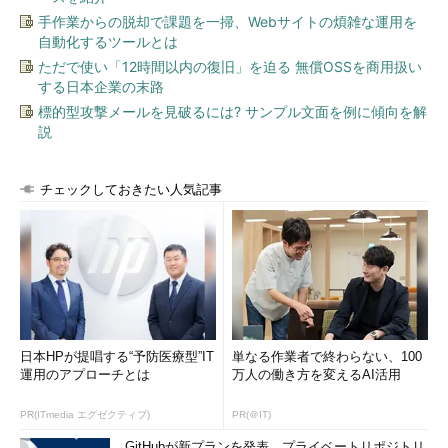
手作業からの脱却で課題を一掃、Webサイトの煩雑な運用を
自動化するツールとは
ただで使い「12時間以内の復旧」を迫る 無償OSSを商用扱い
する日本企業の末路
標的型攻撃メールを見破るには? サンプル文面を例に傾向を解
説
チェックしておきたい人気記事
日本HPが提唱する“予防医療型”IT
単なる作業者で終わらない、100
運用のアプローチとは
万人の働き方を変えるAI活用
PR(ITmedia エグゼクティブ)
PR(＠IT)
GitHubが新プランを発表、プライベートリポジトリ