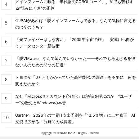
メインフレームに眠る「年代物のCOBOLコード」、AIでも苦戦す
る"読みにくさ"の正体
生成AIがあれば「脱メインフレームもできる」なんて気軽に言える
のは今のうち？
「光ファイバーはもう古い」「2035年宇宙の旅」 実運用へ向か
うデータセンター新技術
「脱VMware」なんて望んでいなかった――それでも考えざるを得
ない人のための“3つの筋道”
トヨタが「6カ月もかかっていた高性能PCの調達」を不要に 何を
変えたのか？
なぜ「Microsoftアカウント必須化」は議論を呼ぶのか “ユーザ
ー”の歴史とWindowsの本音
Gartner、2026年の世界IT支出予測を「13.5％増」に上方修正 AI
投資で広がる「分野間の成長差」
Copyright © ITmedia Inc. All Rights Reserved.