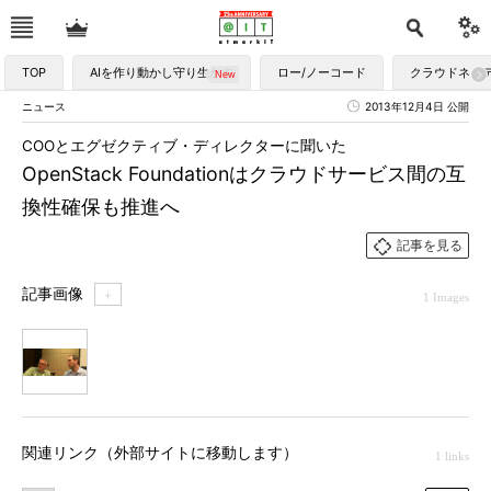
TOP
AIを作り動かし守り生かす
ロー/ノーコード
クラウドネイ
ニュース
2013年12月4日 公開
COOとエグゼクティブ・ディレクターに聞いた
OpenStack Foundationはクラウドサービス間の互
換性確保も推進へ
記事を見る
記事画像
＋
1 Images
1
関連リンク（外部サイトに移動します）
1 links