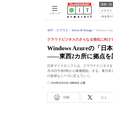
連載一覧
クラウド
メディア
AIを作
＠IT
クラウド
Server & Storage
Windows
クラウドビジネスのさらなる強化に向け
Windows Azure
――東西2カ所に拠点を
日本マイクロソフトは、クラウドビジネスをさら
月26日午前0時から稼働開始」する。東日
の多様なニーズに応えていく。
2014年02月25日 18時00分 公開
印刷
見る