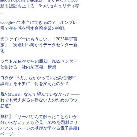
indows Updateで要注意 甘く見るとPCの
起動も認証も止まる「3つのセキュリティ移
行」
Googleって本当にできるの？ オンプレ
回帰で存在感を増す台湾企業の挑戦
光ファイバーはもう古い」「2035年宇宙
の旅」 実運用へ向かうデータセンター新
技術
ラウドAI依存からの脱却 NASベンダー
が仕掛ける「社内AI基盤」構想
トヨタが「6カ月もかかっていた高性能PC
の調達」を不要に 何を変えたのか？
脱VMware」なんて望んでいなかった――
それでも考えざるを得ない人のための“3つ
筋道”
【無料】「サーバなんて触ったことないか
ら分からない」人も必見 AWSを題材にサ
ーバとストレージの基礎が学べる電子書籍1
0ページ