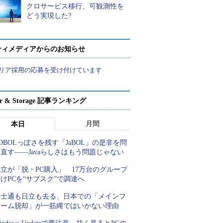
クロサービス移行、可観測性を
どう実現した?
ティメディアからのお知らせ
リア採用の応募を受け付けています
ver & Storage 記事ランキング
月間
本日
OBOLっぽさを残す「JaBOL」の是非を問
直す――Javaらしさはもう問題じゃない
立が「脱・PC購入」 17万台のグループ
けPCを“サブスク”で調達へ
富士通も日立も去る、日本での「メインフ
レーム脱却」が一筋縄ではいかない理由