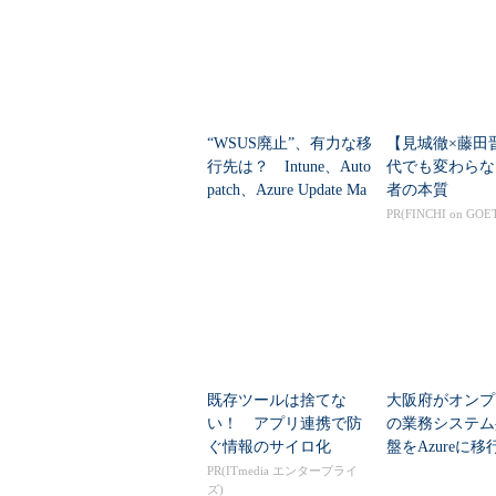
Windows Azure日本データセンターの特長
日本国内にAzureのDCを設置するこ
あるスティーブ・バルマー氏が来日
本の顧客は“距離的に近いAzureの
“WSUS廃止”、有力な移
【見城徹×藤田
を利用するしかなく、エンタープラ
行先は？ Intune、Auto
代でも変わらな
patch、Azure Update Ma
者の本質
イクロソフトの樋口泰行社長は、「
nagerの違いを整...
PR(FINCHI on GOE
イテンシが3倍以上改善する」と説
また、国内に2つの拠点を設置する
プライアンス対策にも対応した災害
リットになるという。具体的には、
ため、東日本、西日本の各拠点でそ
DCで相互に複製されることで、合
既存ツールは捨てな
大阪府がオンプ
本と西日本の2つのリージョン間で
い！ アプリ連携で防
の業務システム
い」（樋口社長）とのことだ。
ぐ情報のサイロ化
盤をAzureに
狙いは
PR(ITmedia エンタープライ
ズ)