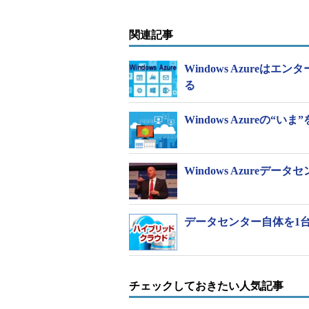
ンプライアンス対策、災害対策、回
された。
関連記事
「これまでも“ぜひ日本にDCを”
Windows Azure
る
Windows Azureの“いま
Windows Azureデ
データセンター自体を1
チェックしておきたい人気記事