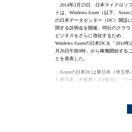
2014年2月25日、日本マイクロソ
トは、Windows Azure（以下、Azure
の日本データセンター（DC）開設
関する説明会を開催。同社のクラウ
ビジネスをさらに強化するため、
Windows Azureの日本DCを「2014年2
月26日午前0時」から稼働開始する
とを発表した。
Azureの日本DCは東日本（埼玉県
と西日本（大阪府）の2拠点に「リ
ジョン」を設置、運用される。マイ
ロソフトでは、新しいシステム基盤
高速なクラウドサービスを提供する
マイクロソフトはすでに20年以上の
を世界90カ国、10億人以上の顧客、2
したワールドワイドでDCを展開す