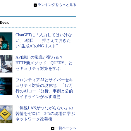
»
ランキングをもっと見る
Book
ChatGPTに「入力してはいけな
い」5項目――押さえておきた
い“生成AIのNGリスト”
API設計の常識が変わる？
HTTP新メソッド「QUERY」と
セキュリティ対策を学ぶ
フロンティアAIとサイバーセキ
ュリティ対策の現在地 「17万
行のAIコード分析」事例と公的
ガイドラインが示す道筋
「無線LANがつながらない」の
苦情をゼロに 3つの現場に学ぶ
ネットワーク改善術
»
一覧ページへ