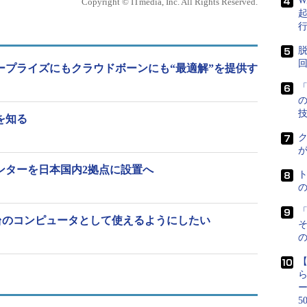
W
Copyright © ITmedia, Inc. All Rights Reserved.
線レイテンシの改善などの要求に応えるために開設
脱
という顧客の声は多かった」（樋口社長）
はエンタープライズにもクラウドボーンにも“最適解”を提供す
「
”を知る
ク
ータセンターを日本国内2拠点に設置へ
「
台のコンピュータとして使えるようにしたい
の
5