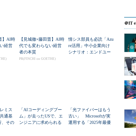
とは、2013年5月23日に米マイクロソフトのCEOで
＠IT e
した際に発表されていた（
関連記事
）。これまで日
DCを利用したい場合”であっても、シンガポールか香港
晋】AI時
【見城徹×藤田晋】AI時
情シス部員も必読「Azu
イズ顧客が検討する際の障壁となっていた。日本マ
い経営
代でも変わらない経営
re活用」中小企業向け
者の本質
シナリオ：エンドユー
海外のDCを利用する場合に比べて、日本DCではレ
ザー提案の基本
THE)
PR(FINCHI on GOETHE)
明した。
ことで、地理的冗長性を持たせるだけでなく、コン
対策を、日本国内だけで実現できることも大きなメ
大規模な災害時におけるデータの継続性を提供する
れぞれデータは3回複製され、それがさらに東西の
計6重のレプリカが保持される仕組み。データは東日
レミス
「AIコーディングブー
「光ファイバーはもう
移動、複製されるだけなので「データは国外には出な
共通基
ム」が去ったUSで、エ
古い」 Microsoftが実
移行、その
ンジニアに求められる
運用する「2025年最優
「本体の強さ」
秀発明」のデータセン
ター網技術