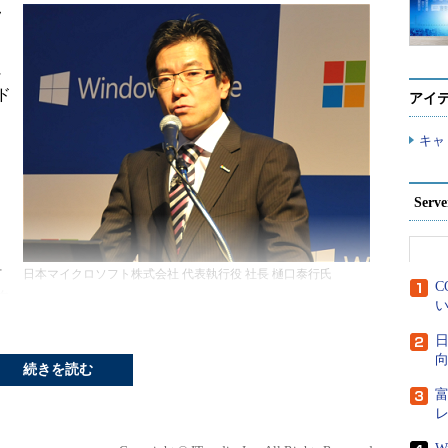
フ
）
に
ド
アイ
キャ
こ
Ser
）
ー
日本マイクロソフト株式会社 代表執行役 社長 樋口泰行氏
C
ク
い
として、安心、安全、高可用性、高信頼、高品質、
日
ことで、顧客の多様なニーズに応えていくという。
向
続きを読む
DC運用実績を誇り、現在は、200以上のサービス
000万以上の法人に提供。Azureの日本DCは、こう
るコストメリットに加え、日本の顧客が必要とするコ