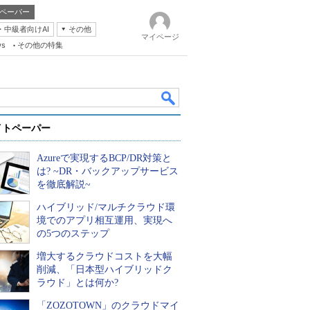
ペーパー
・中級者向けAI
その他
マイページ
ws
その他の特集
イトペーパー
Azureで実現するBCP/DR対策と
は? ~DR・バックアップサービス
を徹底解説~
ハイブリッド/マルチクラウド環
k
境でのアプリ相互運用、実現へ
の5つのステップ
増大するクラウドコストを大幅
削減、「日本型ハイブリッドク
ラウド」とは何か?
「ZOZOTOWN」のクラウドマイ