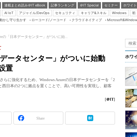
連載まとめ読み＠IT eBook
記事ランキング
＠IT Special
セミナー
ホワイト
AI IoT
アジャイル/DevOps
セキュリティ
キャリア&スキル
Windows
初
り動かし守り生かす
ローコード/ノーコード
クラウドネイティブ
Microsoft&Windo
Server & Storage
HTML5 + UX
 Azureの「日本データセンター」がついに始...
Smart & Social
て
Coding Edge
の「日本データセンター」がついに始動
ホワ
Java Agile
設置
Database Expert
に強化するため、Windows Azureの日本データセンターを「2
Linux ＆ OSS
本と西日本の2つに拠点を置くことで、高い可用性を実現し、顧客
Master of IP Networ
[
＠IT
]
Security & Trust
Test & Tools
Share
Insider.NET
ブログ