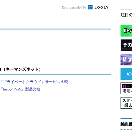
Recommended by
注目
較（キーマンズネット）
『プライベートクラウド』サービス比較
aaS／PaaS』製品比較
現する災害対策
ては、Azure導入の無償相談窓口「Cloud
編集
移行の支援サービスや、日本語で24時間対応する障害サ