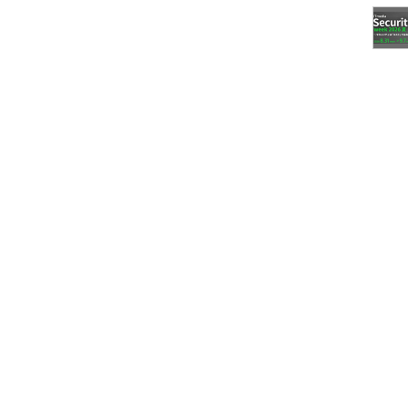
いう。「日本マイクロソフトが相談から導入、移行
ーと一緒になって進めていく」（樋口社長）
irect
」