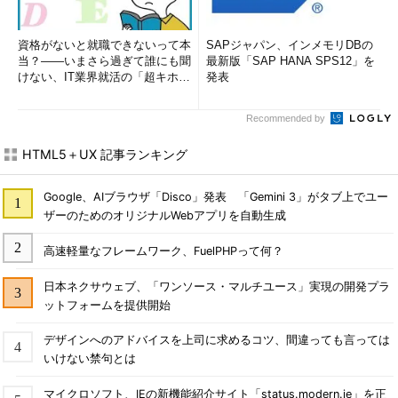
資格がないと就職できないって本
SAPジャパン、インメモリDBの
当？――いまさら過ぎて誰にも聞
最新版「SAP HANA SPS12」を
けない、IT業界就活の「超キホ
発表
ン」 (1/3)
Recommended by
HTML5＋UX 記事ランキング
Google、AIブラウザ「Disco」発表 「Gemini 3」がタブ上でユー
ザーのためのオリジナルWebアプリを自動生成
高速軽量なフレームワーク、FuelPHPって何？
日本ネクサウェブ、「ワンソース・マルチユース」実現の開発プラ
ットフォームを提供開始
デザインへのアドバイスを上司に求めるコツ、間違っても言っては
いけない禁句とは
マイクロソフト、IEの新機能紹介サイト「status.modern.ie」を正