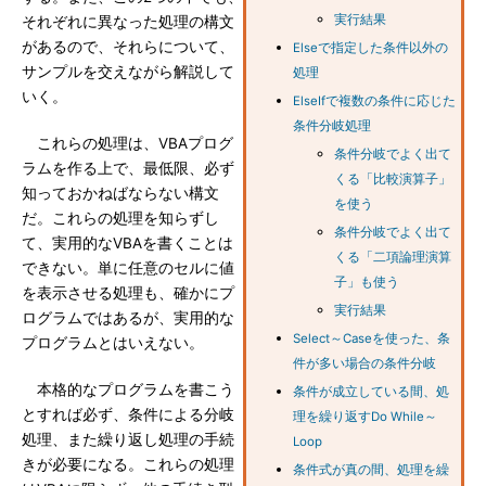
実行結果
それぞれに異なった処理の構文
があるので、それらについて、
Elseで指定した条件以外の
サンプルを交えながら解説して
処理
いく。
ElseIfで複数の条件に応じた
条件分岐処理
これらの処理は、VBAプログ
条件分岐でよく出て
ラムを作る上で、最低限、必ず
くる「比較演算子」
知っておかねばならない構文
を使う
だ。これらの処理を知らずし
条件分岐でよく出て
て、実用的なVBAを書くことは
くる「二項論理演算
できない。単に任意のセルに値
子」も使う
を表示させる処理も、確かにプ
実行結果
ログラムではあるが、実用的な
Select～Caseを使った、条
プログラムとはいえない。
件が多い場合の条件分岐
本格的なプログラムを書こう
条件が成立している間、処
とすれば必ず、条件による分岐
理を繰り返すDo While～
処理、また繰り返し処理の手続
Loop
きが必要になる。これらの処理
条件式が真の間、処理を繰