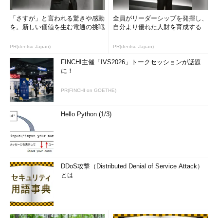
「さすが」と言われる驚きや感動
全員がリーダーシップを発揮し、
を。新しい価値を生む電通の挑戦
自分より優れた人財を育成する
PR(dentsu Japan)
PR(dentsu Japan)
FINCHI主催「IVS2026」トークセッションが話題
に！
PR(FINCHI on GOETHE)
Hello Python (1/3)
DDoS攻撃（Distributed Denial of Service Attack）
とは