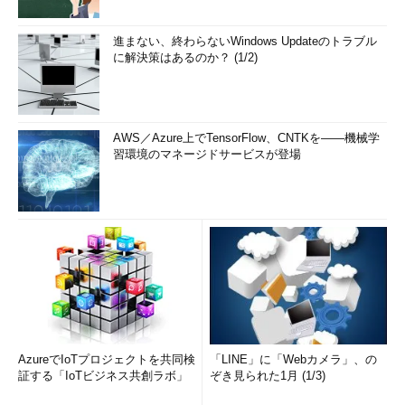
進まない、終わらないWindows Updateのトラブル
に解決策はあるのか？ (1/2)
AWS／Azure上でTensorFlow、CNTKを――機械学
習環境のマネージドサービスが登場
AzureでIoTプロジェクトを共同検
「LINE」に「Webカメラ」、の
証する「IoTビジネス共創ラボ」
ぞき見られた1月 (1/3)