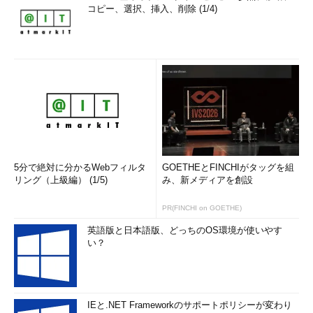
コピー、選択、挿入、削除 (1/4)
5分で絶対に分かるWebフィルタ
GOETHEとFINCHIがタッグを組
リング（上級編） (1/5)
み、新メディアを創設
PR(FINCHI on GOETHE)
英語版と日本語版、どっちのOS環境が使いやす
い？
IEと.NET Frameworkのサポートポリシーが変わり