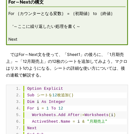
For～Nextの構文
For ｛カウンターとなる変数｝ = ｛初期値｝ to ｛終値｝
'～ここに繰り返したい処理を書く～
Next
ではFor～Next文を使って、「Sheet1」の後ろに、「1月期売
上」～「12月期売上」の12枚のシートを追加してみよう。マクロ
はリスト1のようになる。シートの詳細な使い方については、後
の連載で解説する。
Option
Explicit
Sub
シートを
12
枚追加()
Dim
 i 
As
Integer
For
 i 
=
1
To
12
Worksheets
.
Add
After
:=
Worksheets
(
i
)
ActiveSheet
.
Name
=
 i 
&
"月期売上"
Next