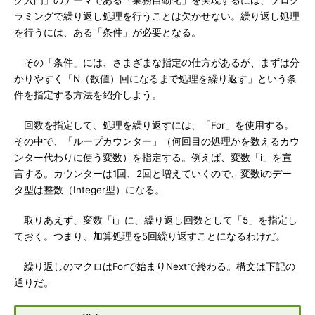
グ入門」のテーマである「業務自動化」を実現するには、プログ
ラミングで繰り返し処理を行うことは欠かせない。繰り返し処理
を行うには、ある「条件」が必要となる。
その「条件」には、さまざまな指定の仕方があるが、まずは分
かりやすく「N（数値）回になるまで処理を繰り返す」という条
件を指定する方法を紹介しよう。
回数を指定して、処理を繰り返すには、「For」を使用する。
その中で、「ループカウンター」（何回目の処理かを数えるカウ
ンター代わりに使う変数）を指定する。例えば、変数「i」を宣
言する。カウンターは1回、2回と増えていくので、変数iのデー
タ型は整数（Integer型）になる。
取りあえず、変数「i」に、繰り返し回数として「5」を指定し
ておく。つまり、加算処理を5回繰り返すことになるわけだ。
繰り返しのマクロはForで始まりNextで終わる。構文は下記の
通りだ。