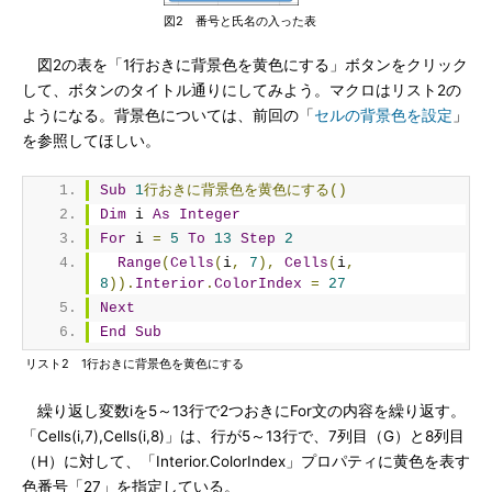
図2 番号と氏名の入った表
図2の表を「1行おきに背景色を黄色にする」ボタンをクリック
して、ボタンのタイトル通りにしてみよう。マクロはリスト2の
ようになる。背景色については、前回の「
セルの背景色を設定
」
を参照してほしい。
Sub
1
行おきに背景色を黄色にする()
Dim
 i 
As
Integer
For
 i 
=
5
To
13
Step
2
Range
(
Cells
(
i
,
7
),
Cells
(
i
,
8
)).
Interior
.
ColorIndex
=
27
Next
End
Sub
リスト2 1行おきに背景色を黄色にする
繰り返し変数iを5～13行で2つおきにFor文の内容を繰り返す。
「Cells(i,7),Cells(i,8)」は、行が5～13行で、7列目（G）と8列目
（H）に対して、「Interior.ColorIndex」プロパティに黄色を表す
色番号「27」を指定している。