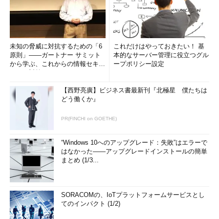
未知の脅威に対抗するための「6
これだけはやっておきたい！ 基
原則」――ガートナー サミット
本的なサーバー管理に役立つグル
から学ぶ、これからの情報セキュ
ープポリシー設定
リティ対策
【西野亮廣】ビジネス書最新刊『北極星 僕たちは
どう働くか』
PR(FINCHI on GOETHE)
“Windows 10へのアップグレード：失敗”はエラーで
はなかった――アップグレードインストールの簡単
まとめ (1/3...
SORACOMの、IoTプラットフォームサービスとし
てのインパクト (1/2)