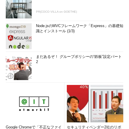
PR(COCO VILLA on GOETHE)
Node.jsのMVCフレームワーク「Express」の基礎知
識とインストール (1/3)
まだあるぞ！ グループポリシーの“鉄板”設定パート
2
Google Chromeで「不正なファイ
セキュリティベンダー2社のリポ