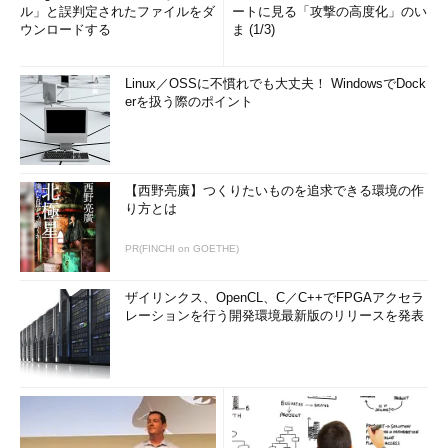
ル」と誤判定されたファイルをダ
ートに見る「攻撃の高度化」のい
ウンロードする
ま (1/3)
Linux／OSSに不慣れでも大丈夫！ WindowsでDock
erを扱う際のポイント
【西野亮廣】つくりたいものを追求できる環境の作
り方とは
PR(FINCHI on GOETHE)
ザイリンクス、OpenCL、C／C++でFPGAアクセラ
レーションを行う開発環境最新版のリリースを発表