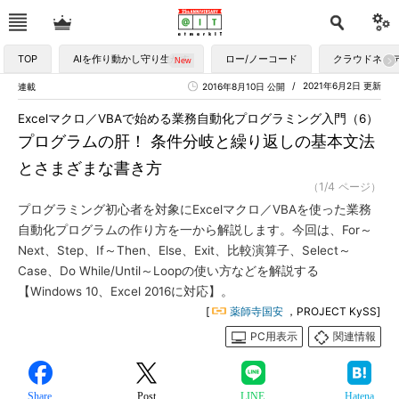
TOP
AIを作り動かし守り生かす
ロー/ノーコード
クラウドネイ
2021年6月2日 更新
連載
2016年8月10日 公開
Excelマクロ／VBAで始める業務自動化プログラミング入門（6）
プログラムの肝！ 条件分岐と繰り返しの基本文法
とさまざまな書き方
（1/4 ページ）
プログラミング初心者を対象にExcelマクロ／VBAを使った業務
自動化プログラムの作り方を一から解説します。今回は、For～
Next、Step、If～Then、Else、Exit、比較演算子、Select～
Case、Do While/Until～Loopの使い方などを解説する
【Windows 10、Excel 2016に対応】。
[
薬師寺国安
，PROJECT KySS]
PC用表示
関連情報
Share
Post
LINE
Hatena