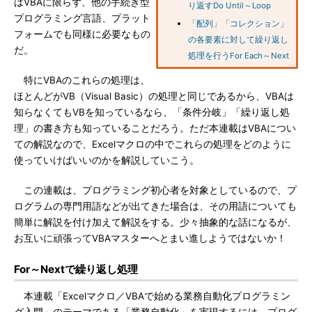
はVBAに限らず、他の手続き型
り返すDo Until～Loop
プログラミング言語、プラット
「配列」「コレクション」
フォームでも同様に必要なもの
の各要素に対して繰り返し
だ。
処理を行うFor Each～Next
特にVBAのこれらの処理は、
ほとんどがVB（Visual Basic）の処理と同じであるから、VBAは
知らなくてもVBを知っているなら、「条件分岐」「繰り返し処
理」の書き方も知っていることだろう。ただ本連載はVBAについ
ての解説なので、Excelマクロの中でこれらの処理をどのように
使っていけばいいのかを解説していこう。
この連載は、プログラミング初心者を対象としているので、プ
ログラムの専門用語などが出てきた場合は、その用語についても
簡単に解説を付け加えて解説をする。少々抽象的な話になるが、
お互いに頑張ってVBAマスターへとまい進しようではないか！
For～Nextで繰り返し処理
本連載「Excelマクロ／VBAで始める業務自動化プログラミン