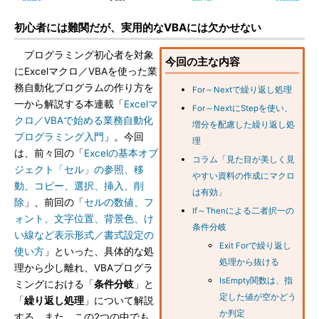
初心者には難関だが、実用的なVBAには欠かせない
プログラミング初心者を対象
今回の主な内容
にExcelマクロ／VBAを使った業
務自動化プログラムの作り方を
For～Nextで繰り返し処理
一から解説する本連載「
Excelマ
For～NextにStepを使い、
クロ／VBAで始める業務自動化
増分を配慮した繰り返し処
プログラミング入門
」。今回
理
は、前々回の「
Excelの基本オブ
コラム「見た目が美しく見
ジェクト「セル」の参照、移
やすい資料の作成にマクロ
動、コピー、選択、挿入、削
は有効」
除
」、前回の「
セルの数値、フ
If～Thenによる二者択一の
ォント、文字位置、背景色、け
条件分岐
い線など表示形式／書式設定の
Exit Forで繰り返し
使い方
」といった、具体的な処
処理から抜ける
理から少し離れ、VBAプログラ
IsEmpty関数は、指
ミングにおける「
条件分岐
」と
定した値が空かどう
「
繰り返し処理
」について解説
か判定
する。また、この2つの中でも、