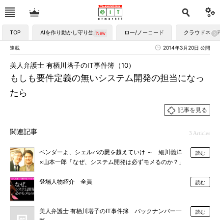
TOP
AIを作り動かし守り生かす
ロー/ノーコード
クラウドネイ
連載
2014年3月20日 公開
美人弁護士 有栖川塔子のIT事件簿（10）
もしも要件定義の無いシステム開発の担当になっ
たら
記事を見る
関連記事
3 Articles
ベンダーよ、シェルパの屍を越えていけ ～ 細川義洋
読む
×山本一郎「なぜ、システム開発は必ずモメるのか？」
登場人物紹介 全員
読む
美人弁護士 有栖川塔子のIT事件簿 バックナンバー一
読む