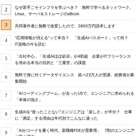
なぜ若手こそインフラを学ぶべき？ 無料で学べるネットワーク、
Linux、サーバ＆ストレージのeBook
共同著作者に無断で改変したので、2800万円請求します
“応用情報が消える”って本当？ 「生成AIパスポート」って何？
IT資格の今を読む
「出社中心」「生成AIほぼ必須」が4割超 企業がITフリーランス
を求める本当の目的と「三重苦」の課題
無料で身に付くデータサイエンス 延べ23万人が受講、総務省が募
集開始
「AIコーディングブーム」が去ったUSで、エンジニアに求められる
「本体の強さ」
生成AIを“使ったことない”エンジニアは「楽しさ」が半分？ 仕事
に「満足」する理由は年代別でこんなに違った
「AIがコードを書く時代、新職種FDEが需要増」 7割のエンジニア