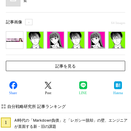
覧
記事画像
＋
64 Images
1
2
3
4
5
6
7
記事を見る
Share
Post
LINE
Hatena
自分戦略研究所 記事ランキング
AI時代の「Markdown負債」と「レガシー脱却」の壁、エンジニア
が直面する新・旧の課題