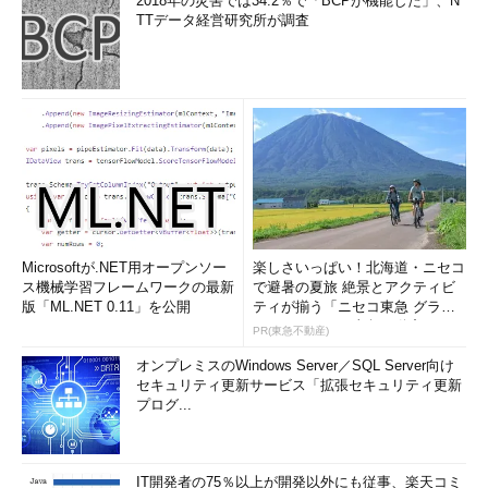
2018年の災害では34.2％で「BCPが機能した」、N
TTデータ経営研究所が調査
Microsoftが.NET用オープンソー
楽しさいっぱい！北海道・ニセコ
ス機械学習フレームワークの最新
で避暑の夏旅 絶景とアクティビ
版「ML.NET 0.11」を公開
ティが揃う「ニセコ東急 グラ
ン・ヒラフ」～東急不動産
PR(東急不動産)
オンプレミスのWindows Server／SQL Server向け
セキュリティ更新サービス「拡張セキュリティ更新
プログ...
IT開発者の75％以上が開発以外にも従事、楽天コミ