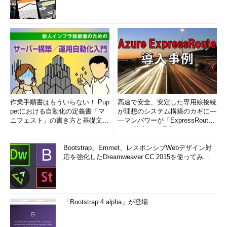
作業手順書はもういらない！ Pup
高速で安全、安定した専用線接続
petにおける自動化の定義書「マ
が理想のシステム構築のカギに―
ニフェスト」の書き方と基礎文法
―マンパワーが「ExpressRout
まとめ (1/5)
e」を導入した理由
Bootstrap、Emmet、レスポンシブWebデザイン対
応を強化したDreamweaver CC 2015を使ってみ...
「Bootstrap 4 alpha」が登場