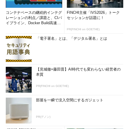
コンテナベースの継続的インテグ
FINCHI主催「IVS2026」トーク
レーションの利点／課題と、CIパ
セッションが話題に！
イプライン、Docker Build高速化
のコツ (1/2...
PR(FINCHI on GOETHE)
「電子署名」とは、「デジタル署名」とは
【見城徹×藤田晋】AI時代でも変わらない経営者の
本質
PR(FINCHI on GOETHE)
部屋を一瞬で没入空間にするガジェット
PR(デノン)