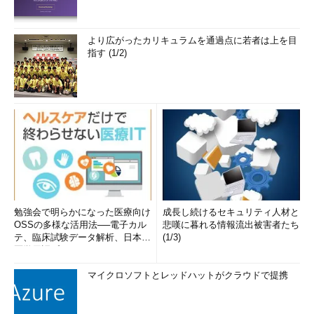
より広がったカリキュラムを通過点に若者は上を目
指す (1/2)
勉強会で明らかになった医療向け
成長し続けるセキュリティ人材と
OSSの多様な活用法──電子カル
悲嘆に暮れる情報流出被害者たち
テ、臨床試験データ解析、日本語
(1/3)
医学用語プラットフォーム、画...
マイクロソフトとレッドハットがクラウドで提携