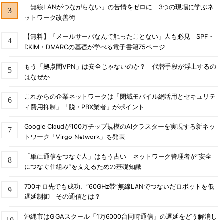
「無線LANがつながらない」の苦情をゼロに 3つの現場に学ぶネ
ットワーク改善術
【無料】「メールサーバなんて触ったことない」人も必見 SPF・
DKIM・DMARCの基礎が学べる電子書籍75ページ
もう「拠点間VPN」は安全じゃないのか？ 代替手段が浮上するの
はなぜか
これからの企業ネットワークは「閉域モバイル網活用とセキュリテ
ィ費用抑制」「脱・PBX業者」がポイント
Google Cloudが100万チップ規模のAIクラスターを実現する新ネッ
トワーク「Virgo Network」を発表
「単に通信をつなぐ人」はもう古い ネットワーク管理者が“安全
につなぐ仕組み”を支えるための基礎知識
700キロ先でも成功、“60GHz帯”無線LANでつないだロボットを低
遅延制御 その通信とは？
沖縄市はGIGAスクール「1万6000台同時通信」の遅延をどう解消し