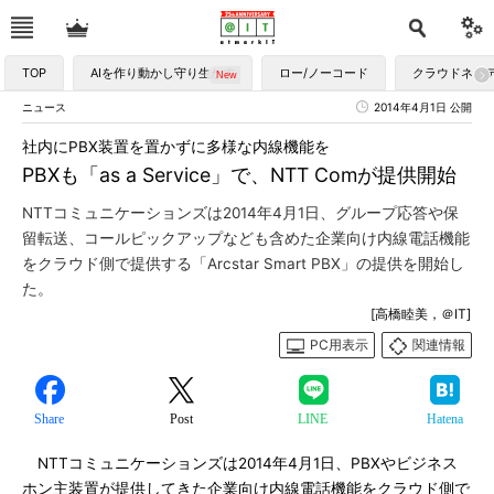
TOP
AIを作り動かし守り生かす
ロー/ノーコード
クラウドネイ
ニュース
2014年4月1日 公開
社内にPBX装置を置かずに多様な内線機能を
PBXも「as a Service」で、NTT Comが提供開始
NTTコミュニケーションズは2014年4月1日、グループ応答や保
留転送、コールピックアップなども含めた企業向け内線電話機能
をクラウド側で提供する「Arcstar Smart PBX」の提供を開始し
た。
[高橋睦美，＠IT]
PC用表示
関連情報
Share
Post
LINE
Hatena
NTTコミュニケーションズは2014年4月1日、PBXやビジネス
ホン主装置が提供してきた企業向け内線電話機能をクラウド側で