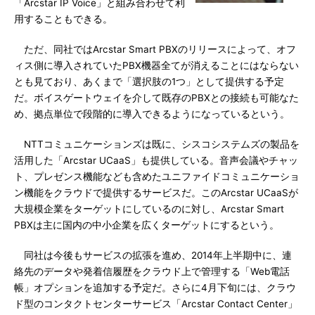
「Arcstar IP Voice」と組み合わせて利
用することもできる。
ただ、同社ではArcstar Smart PBXのリリースによって、オフ
ィス側に導入されていたPBX機器全てが消えることにはならない
とも見ており、あくまで「選択肢の1つ」として提供する予定
だ。ボイスゲートウェイを介して既存のPBXとの接続も可能なた
め、拠点単位で段階的に導入できるようになっているという。
NTTコミュニケーションズは既に、シスコシステムズの製品を
活用した「Arcstar UCaaS」も提供している。音声会議やチャッ
ト、プレゼンス機能なども含めたユニファイドコミュニケーショ
ン機能をクラウドで提供するサービスだ。このArcstar UCaaSが
大規模企業をターゲットにしているのに対し、Arcstar Smart
PBXは主に国内の中小企業を広くターゲットにするという。
同社は今後もサービスの拡張を進め、2014年上半期中に、連
絡先のデータや発着信履歴をクラウド上で管理する「Web電話
帳」オプションを追加する予定だ。さらに4月下旬には、クラウ
ド型のコンタクトセンターサービス「Arcstar Contact Center」