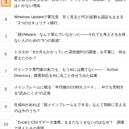
はいかない理由
Windows Updateで要注意 甘く見るとPCの起動も認証も止まる
「3つのセキュリティ移行」
「脱VMware」なんて望んでいなかった――それでも考えざるを得
ない人のための“3つの筋道”
トヨタが「6カ月もかかっていた高性能PCの調達」を不要に 何を
変えたのか？
ITインフラ専門家の私でも、もうAIには勝てない――「Active
Directory」障害対応をAIに丸ごと任せてみた結果
メインフレームに眠る「年代物のCOBOLコード」、AIでも苦戦す
る"読みにくさ"の正体
生成AIがあれば「脱メインフレームもできる」なんて気軽に言える
のは今のうち？
「ExcelとCSVでデータ連携」をまだなくせないのはなぜ？ 調査
で見えたその原因