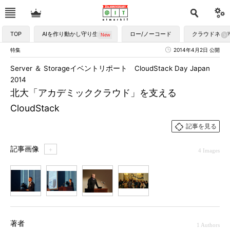
TOP
AIを作り動かし守り生かす
ロー/ノーコード
クラウドネイ
特集
2014年4月2日 公開
Server ＆ Storageイベントリポート CloudStack Day Japan
2014
北大「アカデミッククラウド」を支える
CloudStack
記事を見る
記事画像
＋
4 Images
1
2
3
4
著者
1 Authors