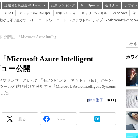
連載まとめ読み＠IT eBook
記事ランキング
＠IT Special
セミナー
ホワイト
AI IoT
アジャイル/DevOps
セキュリティ
キャリア&スキル
Windows
初
り動かし守り生かす
ローコード/ノーコード
クラウドネイティブ
Microsoft&Windo
Server & Storage
HTML5 + UX
理、「Microsoft Azure Intellig...
Smart & Social
Coding Edge
soft Azure Intelligent
ホワ
Java Agile
プレビュー公開
Database Expert
イスやセンサーといった「モノのインターネット」（IoT）からの
Linux ＆ OSS
て分析する「Microsoft Azure Intelligent Systems
開した。
Master of IP Networ
[
鈴木聖子
，
＠IT
]
Security & Trust
Test & Tools
見る
Share
Insider.NET
ブログ