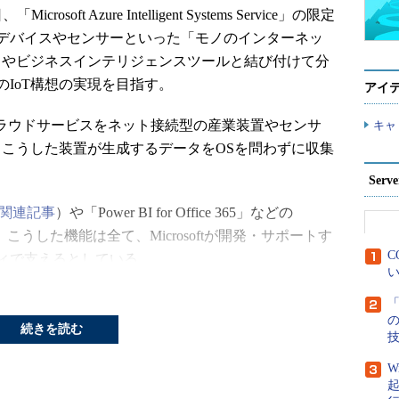
oft Azure Intelligent Systems Service」の限定
デバイスやセンサーといった「モノのインターネッ
ウドやビジネスインテリジェンスツールと結び付けて分
IoT構想の実現を目指す。
アイ
、Azureのクラウドサービスをネット接続型の産業装置やセンサ
キャ
。こうした装置が生成するデータをOSを問わずに収集
Ser
関連記事
）や「Power BI for Office 365」などの
る。こうした機能は全て、Microsoftが開発・サポートす
C
ィで支えるとしている。
い
GIと組んで、地下鉄のエスカレーターやエレベータ
「
ったモノの監視や管理、自動化を目指すプロジェク
続きを読む
stems Serviceを使って温度や振動、湿度、警報などの情報
全て1カ所に集めてクラウドでセキュアに管理。手作
W
、装置に発生した問題のリアルタイム検出、パフォ