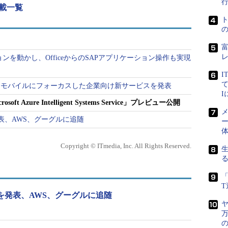
 連載一覧
スが実現できたとしている。
こうした運輸や公益など「スマートシティ」構想の他、製造、医
見込めるという。企業は新しいインフラに投資する
ションを動かし、OfficeからのSAPアプリケーション操作も実現
るデータを分析して活用できるとマイクロソフトは
I
て
とモバイルにフォーカスした企業向け新サービスを発表
は専用サイトから受け付けている。
t Azure Intelligent Systems Service」プレビュー公開
メ
下げを発表、AWS、グーグルに追随
ー
Copyright © ITmedia, Inc. All Rights Reserved.
「
も値下げを発表、AWS、グーグルに追随
ヤ
万
の