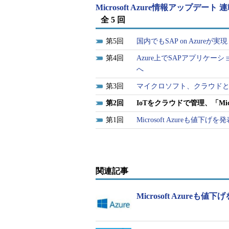
Microsoft Azure情報アップデート
ーマンス追跡といった新しいサービ
全 5 回
Intelligent Systemsは
5
国内でもSAP on Azureが実現
療、小売りといった分野でも活用が
4
Azure上でSAPアプリケー
ことなく、多様なデバイスが生成す
へ
説明している。
3
マイクロソフト、クラウド
限定プレビューへの参加申し込み
2
IoTをクラウドで管理、「Microsof
1
Microsoft Azureも値
関連記事
Microsoft Azure