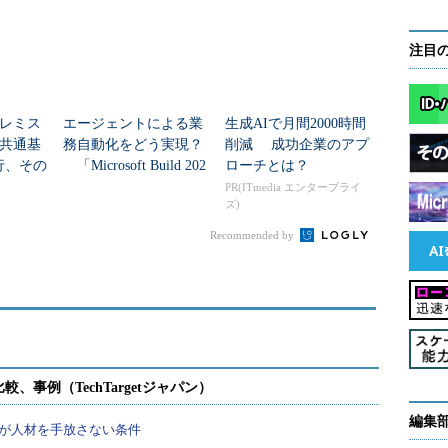
注目
レミス
エージェントによる業
生成AIで月間2000時間
共通基
務自動化をどう実現？
削減 成功企業のアプ
移行、その
「Microsoft Build 202
ローチとは？
6」で発表された多数の
PR(ITmedia エンタープライ
ズ)
新技術
Recommended by
編集