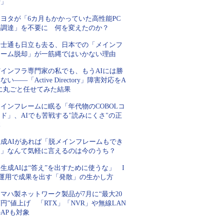
行」
トヨタが「6カ月もかかっていた高性能PC
の調達」を不要に 何を変えたのか？
富士通も日立も去る、日本での「メインフ
レーム脱却」が一筋縄ではいかない理由
Tインフラ専門家の私でも、もうAIには勝
ない――「Active Directory」障害対応をA
Iに丸ごと任せてみた結果
インフレームに眠る「年代物のCOBOLコ
ド」、AIでも苦戦する"読みにくさ"の正
体
生成AIがあれば「脱メインフレームもでき
る」なんて気軽に言えるのは今のうち？
生成AIは“答え”を出すために使うな」 I
T運用で成果を出す「発散」の生かし方
マハ製ネットワーク製品が7月に“最大20
円”値上げ 「RTX」「NVR」や無線LAN
APも対象