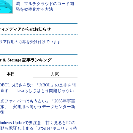
減、マルチクラウドのコード開
発を効率化する方法
ティメディアからのお知らせ
リア採用の応募を受け付けています
ver & Storage 記事ランキング
月間
本日
OBOLっぽさを残す「JaBOL」の是非を問
直す――Javaらしさはもう問題じゃない
光ファイバーはもう古い」「2035年宇宙
の旅」 実運用へ向かうデータセンター新
技術
indows Updateで要注意 甘く見るとPCの
起動も認証も止まる「3つのセキュリティ移