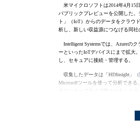
米マイクロソフトは2014年4月15日、「Micros
パブリックプレビューを公開した。
ト」（IoT）からのデータをクラ
析し、新しい収益源につなげる同社の
Intelligent Systemsでは
ーといったIoTデバイスにまで拡大
し、セキュアに接続・管理する。
収集したデータは「HDInsight」（
Microsoftツールを使って分析でき
るエンタープライズ級のセキュリテ
例えば英ロンドンではtelentやC
ー、有線カメラ、通信システムとい
トを展開している。Intelligent Sy
をモニターする装置からのデータを
業で行っていたプロセスの自動化や