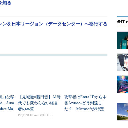
”を知る
＠IT e
の仮想マシンを日本リージョン（データセンター）へ移行する
、有力な移
【見城徹×藤田晋】AI時
攻撃者はEntra IDから本
e、Auto
代でも変わらない経営
番Azureへどう到達し
date Ma
者の本質
た？ Microsoftが特定
..
した全手口
PR(FINCHI on GOETHE)