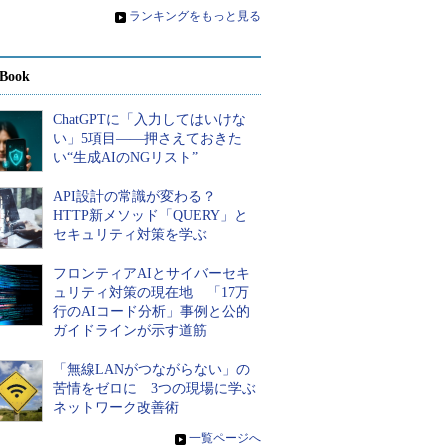
»
ランキングをもっと見る
Book
ChatGPTに「入力してはいけな
い」5項目――押さえておきた
い“生成AIのNGリスト”
API設計の常識が変わる？
HTTP新メソッド「QUERY」と
セキュリティ対策を学ぶ
フロンティアAIとサイバーセキ
ュリティ対策の現在地 「17万
行のAIコード分析」事例と公的
ガイドラインが示す道筋
「無線LANがつながらない」の
苦情をゼロに 3つの現場に学ぶ
ネットワーク改善術
»
一覧ページへ