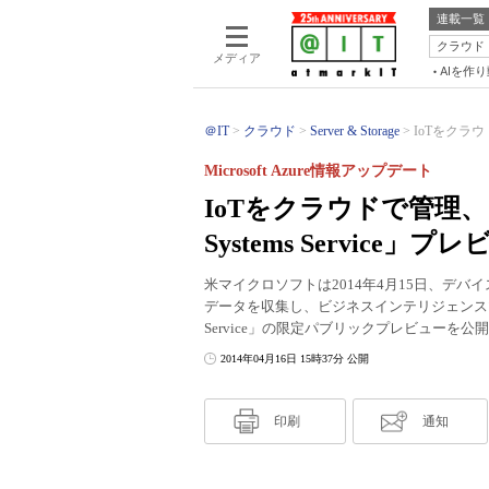
連載一覧
クラウド
メディア
AIを作
＠IT
クラウド
Server & Storage
IoTをクラウドで管
Microsoft Azure情報アップデート
IoTをクラウドで管理、「Micro
Systems Service」
米マイクロソフトは2014年4月15日、デバ
データを収集し、ビジネスインテリジェンスツールと結び付け
Service」の限定パブリックプレビューを公
2014年04月16日 15時37分 公開
印刷
通知