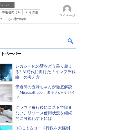
ペーパー
・中級者向けAI
その他
マイページ
ws
その他の特集
イトペーパー
レガシー化の壁をどう乗り越え
る? AI時代に向けた「インフラ戦
略」の考え方
伝道師の五味ちゃんが徹底解説
k
「Microsoft 365」まるわかりガイ
ド
クラウド移行後にコストで悩ま
ない、リソース使用状況を継続
的に可視化するには
IaCによるコード行数を大幅削