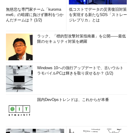
無慈悲な専門家チーム「kuroma
低コストでデータの災害復旧対策
me6」の暗躍に負けず勝利をつか
を実現する新たなSDS「ストレー
んだチームは？ (1/2)
ジレプリカ」とは
ラック、「標的型攻撃対策指南書」を公開――最低
限のセキュリティ対策を網羅
Windows 10への強行アップデートで、古いウルト
ラモバイルPCは輝きを取り戻せるか？ (1/2)
国内DevOpsトレンドは、これからが本番