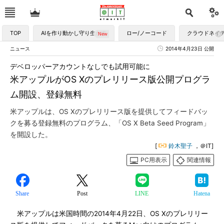
TOP
AIを作り動かし守り生かす
ロー/ノーコード
クラウドネイ
ニュース
2014年4月23日 公開
デベロッパーアカウントなしでも試用可能に
米アップルがOS Xのプレリリース版公開プログラ
ム開設、登録無料
米アップルは、OS Xのプレリリース版を提供してフィードバッ
クを募る登録無料のプログラム、「OS X Beta Seed Program」
を開設した。
[
鈴木聖子
，＠IT]
PC用表示
関連情報
Share
Post
LINE
Hatena
米アップルは米国時間の2014年4月22日、OS Xのプレリリー