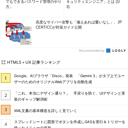
でもできるパスワード管理のやり
キュリティエンジニア」とは (1/
方」
3)
高度なサイバー攻撃も「備えあれば憂いなし」、JP
CERT/CCが対策ガイド公開
Recommended by
HTML5＋UX 記事ランキング
Google、AIブラウザ「Disco」発表 「Gemini 3」がタブ上でユー
ザーのためのオリジナルWebアプリを自動生成
「これ、本当にデザイン通り？」 手戻りを防ぐ、UIデザインと実
装のギャップ解消術
XML文書の基本構造を詳しく見ていく
スプレッドシートに図形でボタンを作成しGASを実行＆トリガーを
使ったメニューの追加