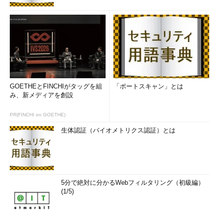
GOETHEとFINCHIがタッグを組
「ポートスキャン」とは
み、新メディアを創設
PR(FINCHI on GOETHE)
生体認証（バイオメトリクス認証）とは
5分で絶対に分かるWebフィルタリング（初級編）
(1/5)