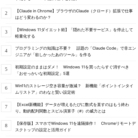
【Claude in Chrome】ブラウザのClaude（クロード）拡張で仕事
はどう変わるのか？
【Windows 11ダイエット術】「隠れた不要サービス」を停止して
軽量化する
プログラミングの知識は不要？ 話題の「Claude Code」で非エン
ジニアが「欲しかったあのツール」を作る
初期設定のままはダメ！ Windows 11を買ったらすぐ消すべき
「おせっかいな初期設定」5選
Win11のストレージ空き容量が激減？ 新機能「ポイントインタイ
ムリストア」のわなと賢い設定術
【Excel新機能】データが増えるたびに数式を直すのはもう終わ
り。動的配列関数とスピル演算子（#）の威力とは
【保存版】スマホでWindows 11を遠隔操作！ Chromeリモートデ
スクトップの設定と活用ガイド