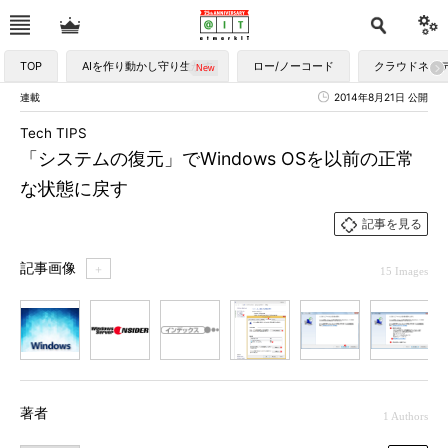
TOP
AIを作り動かし守り生かす
ロー/ノーコード
クラウドネイ
連載
2014年8月21日 公開
Tech TIPS
「システムの復元」でWindows OSを以前の正常
な状態に戻す
記事を見る
記事画像
＋
15 Images
1
2
3
4
5
6
7
著者
1 Authors