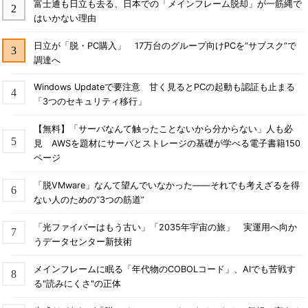
富士通も日立も去る、日本での「メインフレーム脱却」が一筋縄で
はいかない理由
日立が「脱・PC購入」 17万台のグループ向けPCを“サブスク”で
調達へ
Windows Updateで要注意 甘く見るとPCの起動も認証も止まる
「3つのセキュリティ移行」
【無料】「サーバなんて触ったことないから分からない」人も必
見 AWSを題材にサーバとストレージの基礎が学べる電子書籍150
ページ
「脱VMware」なんて望んでいなかった――それでも考えざるを得
ない人のための“3つの筋道”
「光ファイバーはもう古い」「2035年宇宙の旅」 実運用へ向か
うデータセンター新技術
メインフレームに眠る「年代物のCOBOLコード」、AIでも苦戦す
る"読みにくさ"の正体