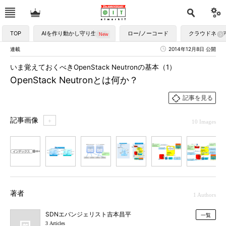
TOP
AIを作り動かし守り生かす
ロー/ノーコード
クラウドネイ
連載
2014年12月8日 公開
いま覚えておくべきOpenStack Neutronの基本（1）
OpenStack Neutronとは何か？
記事を見る
記事画像
＋
10 Images
1
2
3
4
5
6
7
著者
1 Authors
SDNエバンジェリスト吉本昌平
一覧
3 Articles