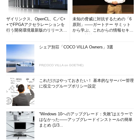
ザイリンクス、OpenCL、C／C+
未知の脅威に対抗するための「6
+でFPGAアクセラレーションを
原則」――ガートナー サミット
行う開発環境最新版のリリースを
から学ぶ、これからの情報セキュ
発表
リティ対策
シェア別荘「COCO VILLA Owners」3選
PR(COCO VILLA on GOETHE)
これだけはやっておきたい！ 基本的なサーバー管理
に役立つグループポリシー設定
“Windows 10へのアップグレード：失敗”はエラーで
はなかった――アップグレードインストールの簡単
まとめ (1/3...