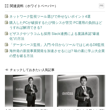
関連資料（ホワイトペーパー）
PR
ネットワーク監視ツール選びで外せないポイント4選
購入したPCが破損するたび情シスが苦労 PC運用の負担はど
うすれば解消できる?
ビザスクやソラコムも採用 Slack連携による稟議承認“爆速
化”の方法
「データベース監視」入門:今日からツールではじめるDB監視
海外発の新規事業開発を加速させるには? 味の素に学ぶ大企業
の壁を破る方法
チェックしておきたい人気記事