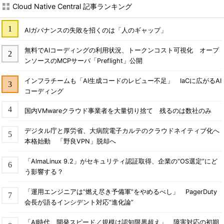
Cloud Native Central 記事ランキング
AIガバナンスの失敗を招くのは「人のギャップ」
無料でAIコーディングの利用状況、トークンコスト可視化 オープ
ンソースのMCPサーバ「Preflight」公開
インフラチームも「AI生成コードのレビュー不足」 IaCに広がるAI
コーディング
国内VMwareクラウド事業者を大量切り捨て 残るのは数社のみ
デジタル庁と厚労省、大病院電子カルテのクラウドネイティブ化へ
本格始動 「野良VPN」脱却へ
「AlmaLinux 9.2」がセキュリティ認証取得、企業の“OS選定”にど
う影響する？
「運用エンジニアは“燃え尽き予備軍”をやめるべし」 PagerDuty
会長が語るインシデント対応“進化論”
「AI時代、開発スピード／規模は認知限界超え」 障害対応の初期