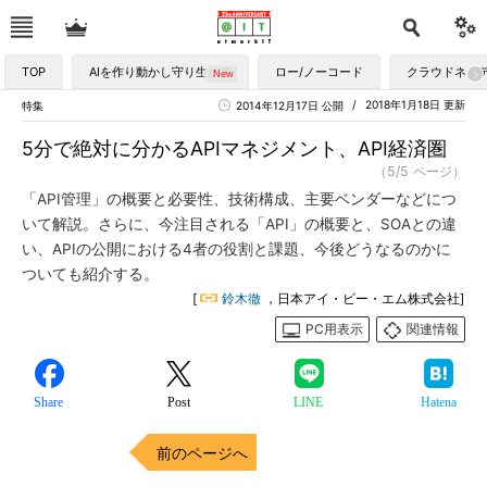
TOP
AIを作り動かし守り生かす
ロー/ノーコード
クラウドネイ
2018年1月18日 更新
特集
2014年12月17日 公開
5分で絶対に分かるAPIマネジメント、API経済圏
（5/5 ページ）
「API管理」の概要と必要性、技術構成、主要ベンダーなどにつ
いて解説。さらに、今注目される「API」の概要と、SOAとの違
い、APIの公開における4者の役割と課題、今後どうなるのかに
ついても紹介する。
[
鈴木徹
，日本アイ・ビー・エム株式会社]
PC用表示
関連情報
Share
Post
LINE
Hatena
前のページへ