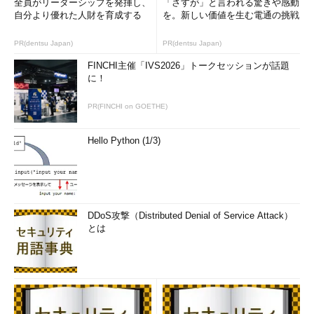
全員がリーダーシップを発揮し、
「さすが」と言われる驚きや感動
自分より優れた人財を育成する
を。新しい価値を生む電通の挑戦
PR(dentsu Japan)
PR(dentsu Japan)
FINCHI主催「IVS2026」トークセッションが話題
に！
PR(FINCHI on GOETHE)
Hello Python (1/3)
DDoS攻撃（Distributed Denial of Service Attack）
とは