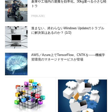
倉庫や工場内の運搬を効率化。30kg運べる小さな軽
トラ
PR(BLAZE)
進まない、終わらないWindows Updateのトラブル
に解決策はあるのか？ (1/2)
AWS／Azure上でTensorFlow、CNTKを――機械学
習環境のマネージドサービスが登場