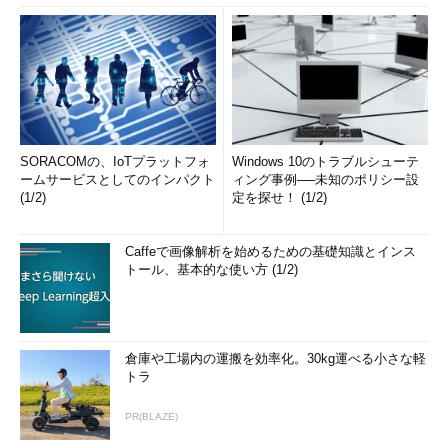
SORACOMの、IoTプラットフォ
Windows 10のトラブルシューテ
ームサービスとしてのインパクト
ィング事例──未知のポリシー設
(1/2)
定を探せ！ (1/2)
Caffeで画像解析を始めるための基礎知識とインス
トール、基本的な使い方 (1/2)
倉庫や工場内の運搬を効率化。30kg運べる小さな軽
トラ
PR(BLAZE)