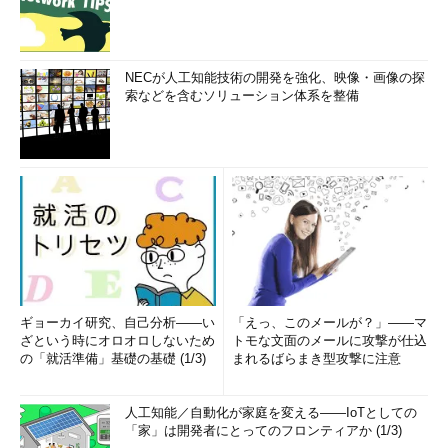
NECが人工知能技術の開発を強化、映像・画像の探
索などを含むソリューション体系を整備
ギョーカイ研究、自己分析――い
「えっ、このメールが？」――マ
ざという時にオロオロしないため
トモな文面のメールに攻撃が仕込
の「就活準備」基礎の基礎 (1/3)
まれるばらまき型攻撃に注意
人工知能／自動化が家庭を変える――IoTとしての
「家」は開発者にとってのフロンティアか (1/3)