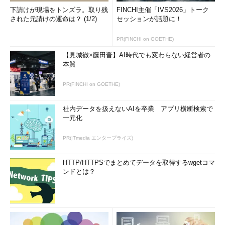
下請けが現場をトンズラ。取り残
FINCHI主催「IVS2026」トーク
された元請けの運命は？ (1/2)
セッションが話題に！
PR(FINCHI on GOETHE)
【見城徹×藤田晋】AI時代でも変わらない経営者の
本質
PR(FINCHI on GOETHE)
社内データを扱えないAIを卒業 アプリ横断検索で
一元化
PR(ITmedia エンタープライズ)
HTTP/HTTPSでまとめてデータを取得するwgetコマ
ンドとは？