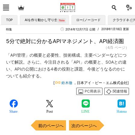
TOP
AIを作り動かし守り生かす
ロー/ノーコード
クラウドネイ
2018年1月18日 更新
特集
2014年12月17日 公開
5分で絶対に分かるAPIマネジメント、API経済圏
（4/5 ページ）
「API管理」の概要と必要性、技術構成、主要ベンダーなどにつ
いて解説。さらに、今注目される「API」の概要と、SOAとの違
い、APIの公開における4者の役割と課題、今後どうなるのかに
ついても紹介する。
[
鈴木徹
，日本アイ・ビー・エム株式会社]
PC用表示
関連情報
Share
Post
LINE
Hatena
前のページへ
次のページへ