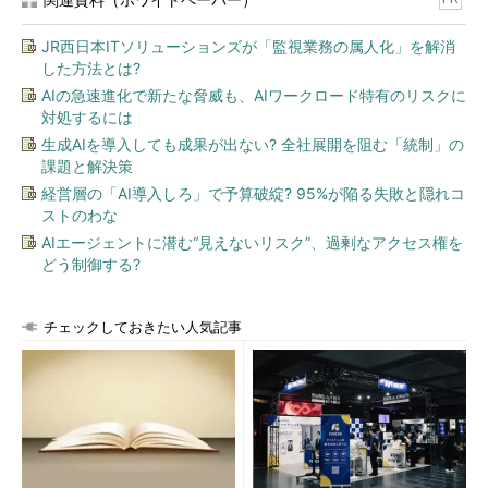
JR西日本ITソリューションズが「監視業務の属人化」を解消
した方法とは?
AIの急速進化で新たな脅威も、AIワークロード特有のリスクに
対処するには
生成AIを導入しても成果が出ない? 全社展開を阻む「統制」の
課題と解決策
経営層の「AI導入しろ」で予算破綻? 95%が陥る失敗と隠れコ
ストのわな
AIエージェントに潜む“見えないリスク”、過剰なアクセス権を
どう制御する?
チェックしておきたい人気記事