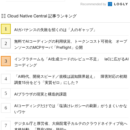
Recommended by
Cloud Native Central 記事ランキング
AIガバナンスの失敗を招くのは「人のギャップ」
無料でAIコーディングの利用状況、トークンコスト可視化 オープ
ンソースのMCPサーバ「Preflight」公開
インフラチームも「AI生成コードのレビュー不足」 IaCに広がるAI
コーディング
「AI時代、開発スピード／規模は認知限界超え」 障害対応の初期
調査15分をどう「実質ゼロ」にした？
AIブラウザの現実と構造的課題
AIコーディングだけでは「塩漬けレガシーの刷新」がうまくいかな
いワケ
デジタル庁と厚労省、大病院電子カルテのクラウドネイティブ化へ
本格始動 「野良VPN」脱却へ