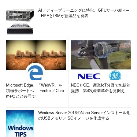
AI／ディープラーニングに特化、GPUサーバ続々─
─HPEとIBMが新製品を発表
Microsoft Edge、「WebVR」を
NECとGE、産業IoT分野で包括的
積極サポートへ──Firefox／Chro
提携 第4次産業革命を見据え
meなどと共同で
Windows Server 2016のNano Serverインストール用
のUSBメモリ／ISOイメージを作成する