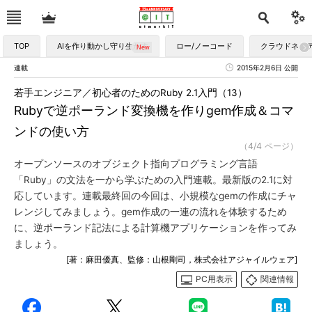
TOP
AIを作り動かし守り生かす
ロー/ノーコード
クラウドネイ
連載
2015年2月6日 公開
若手エンジニア／初心者のためのRuby 2.1入門（13）
Rubyで逆ポーランド変換機を作りgem作成＆コマ
ンドの使い方
（4/4 ページ）
オープンソースのオブジェクト指向プログラミング言語
「Ruby」の文法を一から学ぶための入門連載。最新版の2.1に対
応しています。連載最終回の今回は、小規模なgemの作成にチャ
レンジしてみましょう。gem作成の一連の流れを体験するため
に、逆ポーランド記法による計算機アプリケーションを作ってみ
ましょう。
[著：麻田優真、監修：山根剛司，株式会社アジャイルウェア]
PC用表示
関連情報