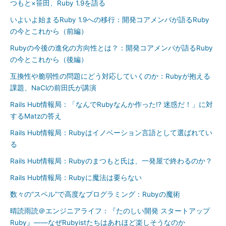
つもと×笹田、Ruby 1.9を語る
いよいよ始まるRuby 1.9への移行：開発コアメンバが語るRuby
の今とこれから（前編）
Rubyの今後の進化の方向性とは？：開発コアメンバが語るRuby
の今とこれから（後編）
互換性や脆弱性の問題にどう対応していくのか：Rubyが抱える
課題、NaClの前田氏が講演
Rails Hub情報局：「なんでRubyなんか作った!? 迷惑だ！」に対
するMatzの答え
Rails Hub情報局：Rubyはイノベーション言語として選ばれてい
る
Rails Hub情報局：Rubyのまつもと氏は、一発屋で終わるのか？
Rails Hub情報局：Rubyに魔法は要らない
数々の“スペル”で高度なプログラミング：Rubyの魔術
晴読雨読＠エンジニアライフ：『たのしい開発 スタートアップ
Ruby』――なぜRubyistたちはあれほど楽しそうなのか