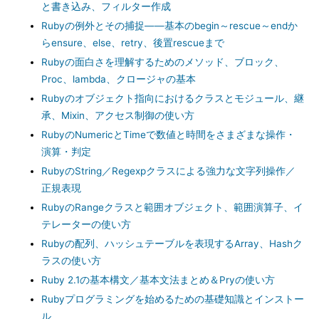
と書き込み、フィルター作成
Rubyの例外とその捕捉――基本のbegin～rescue～endか
らensure、else、retry、後置rescueまで
Rubyの面白さを理解するためのメソッド、ブロック、
Proc、lambda、クロージャの基本
Rubyのオブジェクト指向におけるクラスとモジュール、継
承、Mixin、アクセス制御の使い方
RubyのNumericとTimeで数値と時間をさまざまな操作・
演算・判定
RubyのString／Regexpクラスによる強力な文字列操作／
正規表現
RubyのRangeクラスと範囲オブジェクト、範囲演算子、イ
テレーターの使い方
Rubyの配列、ハッシュテーブルを表現するArray、Hashク
ラスの使い方
Ruby 2.1の基本構文／基本文法まとめ＆Pryの使い方
Rubyプログラミングを始めるための基礎知識とインストー
ル