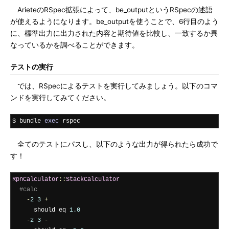
ArieteのRSpec拡張によって、be_outputというRSpecの述語
が使えるようになります。be_outputを使うことで、6行目のよう
に、標準出力に出力された内容と期待値を比較し、一致するか異
なっているかを調べることができます。
テストの実行
では、RSpecによるテストを実行してみましょう。以下のコマ
ンドを実行してみてください。
$ bundle 
exec
 rspec
全てのテストにパスし、以下のような出力が得られたら成功で
す！
RpnCalculator
::
StackCalculator
#calc
-
2
3
+
      should eq 
1.0
-
2
3
-