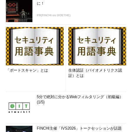
に！
PR(FINCHI on GOETHE)
「ポートスキャン」とは
生体認証（バイオメトリクス認
証）とは
5分で絶対に分かるWebフィルタリング（初級編）
(1/5)
FINCHI主催「IVS2026」トークセッションが話題