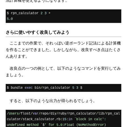
法計算機を使えるようになります。
$ rpn_calculator 
2
3
+
5.0
さらに使いやすく改良してみよう
ここまでの作業で、それっぽい逆ポーランド記法による計算機
を作ることができました。しかしながら、改良すべき点はたくさ
んあります。
改良点の一つの例として、以下のようなコマンドを実行してみ
ましょう。
$ bundle 
exec
 bin
/
rpn_calculator 
5
3
 $
すると、以下のような出力が得られるでしょう。
/Users/
flost
/
var
/
repo
/
diy
/
ruby
/
rpn_calculator
/
lib
/
rpn_cal
culator
/
stack_calculator
.
rb
:
15
:
in
`block in calc': 
undefined method `
$
' for 5.0:Float (NoMethodError)
