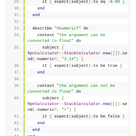
      it 
{
 expect
(
subject
).
to eq 
-
6.88
}
end
end
  describe 
"#numeric?"
do
    context 
"the argument can be 
converted to float"
do
      subject 
{
RpnCalculator
::
StackCalculator
.
new
([]).
se
nd
(:
numeric
?,
"3.14"
)
}
      it 
{
 expect
(
subject
).
to be 
true
}
end
    context 
"the argument can not be 
converted to float"
do
      subject 
{
RpnCalculator
::
StackCalculator
.
new
([]).
se
nd
(:
numeric
?,
"+"
)
}
      it 
{
 expect
(
subject
).
to be 
false
}
end
end