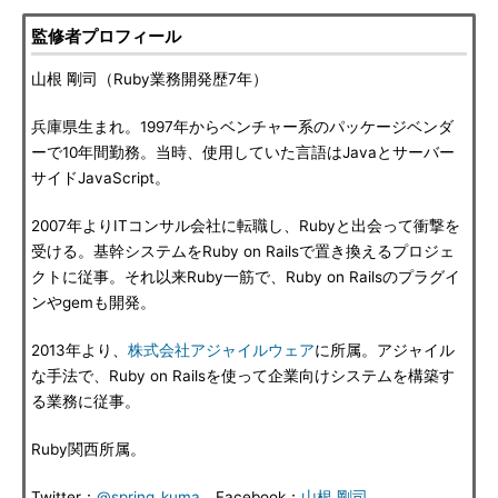
監修者プロフィール
山根 剛司（Ruby業務開発歴7年）
兵庫県生まれ。1997年からベンチャー系のパッケージベンダ
ーで10年間勤務。当時、使用していた言語はJavaとサーバー
サイドJavaScript。
2007年よりITコンサル会社に転職し、Rubyと出会って衝撃を
受ける。基幹システムをRuby on Railsで置き換えるプロジェ
クトに従事。それ以来Ruby一筋で、Ruby on Railsのプラグイ
ンやgemも開発。
2013年より、
株式会社アジャイルウェア
に所属。アジャイル
な手法で、Ruby on Railsを使って企業向けシステムを構築す
る業務に従事。
Ruby関西所属。
Twitter：
@spring_kuma
、Facebook：
山根 剛司