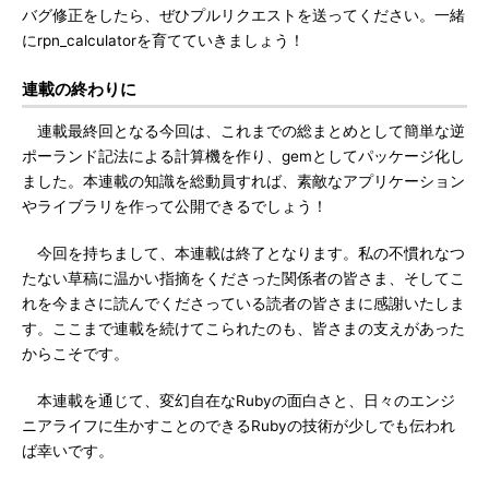
バグ修正をしたら、ぜひプルリクエストを送ってください。一緒
にrpn_calculatorを育てていきましょう！
連載の終わりに
連載最終回となる今回は、これまでの総まとめとして簡単な逆
ポーランド記法による計算機を作り、gemとしてパッケージ化し
ました。本連載の知識を総動員すれば、素敵なアプリケーション
やライブラリを作って公開できるでしょう！
今回を持ちまして、本連載は終了となります。私の不慣れなつ
たない草稿に温かい指摘をくださった関係者の皆さま、そしてこ
れを今まさに読んでくださっている読者の皆さまに感謝いたしま
す。ここまで連載を続けてこられたのも、皆さまの支えがあった
からこそです。
本連載を通じて、変幻自在なRubyの面白さと、日々のエンジ
ニアライフに生かすことのできるRubyの技術が少しでも伝われ
ば幸いです。