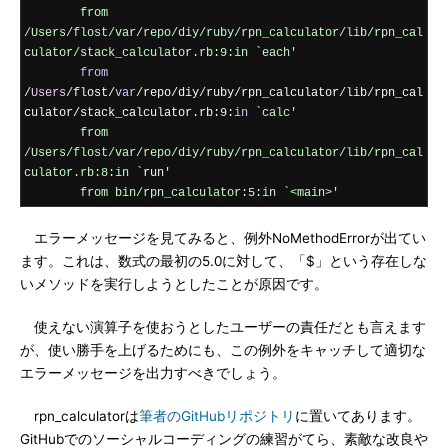
        from 
/Users/flost/var/repo/diy/ruby/rpn_calculator/lib/rpn_cal
culator/stack_calculator.rb:9:in `each'
from
/
Users
/
flost
/
var
/
repo
/
diy
/
ruby
/
rpn_calculator
/
lib
/
rpn_cal
culator
/
stack_calculator
.
rb
:
9
:
in
`calc'

        from 
/Users/flost/var/repo/diy/ruby/rpn_calculator/lib/rpn_cal
culator.rb:8:in `
run
'

        from bin/rpn_calculator:5:in `<main>'
エラーメッセージを見てみると、例外NoMethodErrorが出てい
ます。これは、数式の最初の5.0に対して、「$」という存在しな
いメソッドを実行しようとしたことが原因です。
使えない演算子を使おうとしたユーザーの責任だとも言えます
が、使い勝手を上げるためにも、この例外をキャッチして適切な
エラーメッセージを出力すべきでしょう。
rpn_calculatorは
筆者のGitHubリポジトリ
に置いてあります。
GitHubでのソーシャルコーディングの練習がてら、素敵な改良や