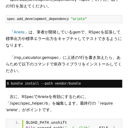
の1行を加えてください。
spec
.
add_development_dependency 
"ariete"
「
Ariete
」は、筆者が開発しているgemで、RSpecを拡張して
標準出力や標準エラー出力をキャプチャしてテストできるように
なります。
「/rnp_calculator.gemspec」に上述の1行を書き加えたら、あ
らためて以下のコマンドで依存ライブラリをインストールしてく
ださい。
$ bundle install 
--
path vendor
/
bundle
次に、RSpecでArieteを有効にするために、
「/spec/spec_helper.rb」を編集します。最終行の「require
'ariete'」がポイントです。
$LOAD_PATH
.
unshift 