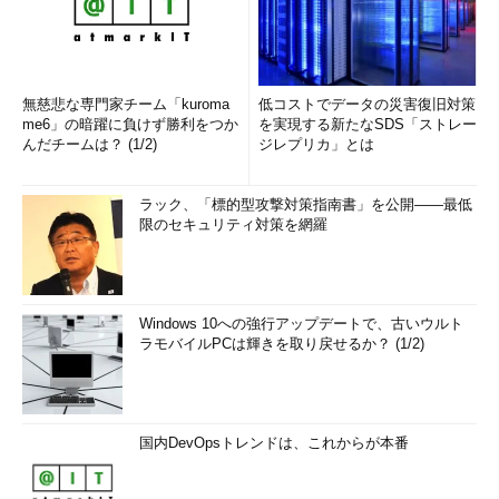
無慈悲な専門家チーム「kuroma
低コストでデータの災害復旧対策
me6」の暗躍に負けず勝利をつか
を実現する新たなSDS「ストレー
んだチームは？ (1/2)
ジレプリカ」とは
ラック、「標的型攻撃対策指南書」を公開――最低
限のセキュリティ対策を網羅
Windows 10への強行アップデートで、古いウルト
ラモバイルPCは輝きを取り戻せるか？ (1/2)
国内DevOpsトレンドは、これからが本番