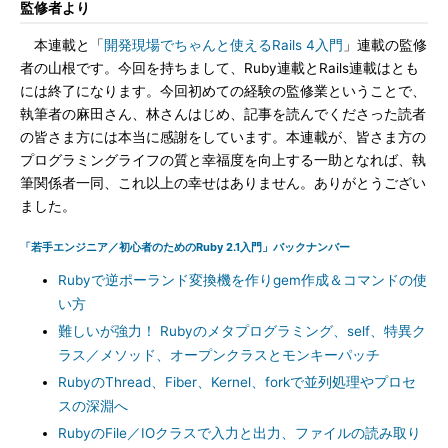
監修者より
本連載と「
開発現場でちゃんと使えるRails 4入門
」連載の監修
者の山根です。今回を持ちまして、Ruby連載とRails連載はとも
には終了になります。今回初めての経験の監修業ということで、
執筆者の麻田さん、林さんはじめ、記事を読んでくださった読者
の皆さま方には本当に感謝をしています。本連載が、皆さま方の
プログラミングライフの質と幸福度を向上する一助となれば、執
筆関係者一同、これ以上の幸せはありません。ありがとうござい
ました。
「若手エンジニア／初心者のためのRuby 2.1入門」バックナンバー
Rubyで逆ポーランド変換機を作りgem作成＆コマンドの使
い方
難しいが強力！ Rubyのメタプログラミング、self、特異ク
ラス／メソッド、オープンクラスとモンキーパッチ
RubyのThread、Fiber、Kernel、forkで並列処理やプロセ
スの深淵へ
RubyのFile／IOクラスで入力と出力、ファイルの読み取り