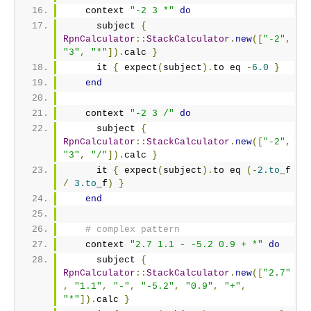
    context 
"-2 3 *"
do
      subject 
{
RpnCalculator
::
StackCalculator
.
new
([
"-2"
,
"3"
,
"*"
]).
calc 
}
      it 
{
 expect
(
subject
).
to eq 
-
6.0
}
end
    context 
"-2 3 /"
do
      subject 
{
RpnCalculator
::
StackCalculator
.
new
([
"-2"
,
"3"
,
"/"
]).
calc 
}
      it 
{
 expect
(
subject
).
to eq 
(-
2.to
_f 
/
3.to
_f
)
}
end
# complex pattern
    context 
"2.7 1.1 - -5.2 0.9 + *"
do
      subject 
{
RpnCalculator
::
StackCalculator
.
new
([
"2.7"
,
"1.1"
,
"-"
,
"-5.2"
,
"0.9"
,
"+"
,
"*"
]).
calc 
}