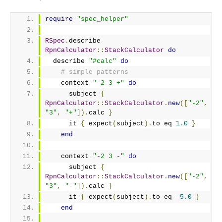
require
"spec_helper"
RSpec
.
describe 
RpnCalculator
::
StackCalculator
do
  describe 
"#calc"
do
# simple patterns
    context 
"-2 3 +"
do
      subject 
{
RpnCalculator
::
StackCalculator
.
new
([
"-2"
,
"3"
,
"+"
]).
calc 
}
      it 
{
 expect
(
subject
).
to eq 
1.0
}
end
    context 
"-2 3 -"
do
      subject 
{
RpnCalculator
::
StackCalculator
.
new
([
"-2"
,
"3"
,
"-"
]).
calc 
}
      it 
{
 expect
(
subject
).
to eq 
-
5.0
}
end