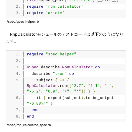
File
.
expand_path
(
'../../lib'
,
 __FILE__
)
require
'rpn_calculator'
require
'ariete'
/spec/spec_helper.rb
RnpCalculatorモジュールのテストコードは以下のようになり
ます。
require
"spec_helper"
RSpec
.
describe 
RpnCalculator
do
  describe 
".run"
do
    subject 
{
->
{
RpnCalculator
.
run
([
"2.7"
,
"1.1"
,
"-"
,
"-5.2"
,
"0.9"
,
"+"
,
"*"
])
}
}
    it 
{
 expect
(
subject
).
to be_output 
"-6.88\n"
}
end
end
/spec/rnp_calculator_spec.rb