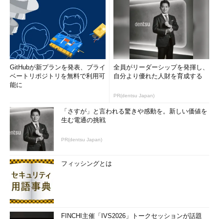
GitHubが新プランを発表、プライ
全員がリーダーシップを発揮し、
ベートリポジトリを無料で利用可
自分より優れた人財を育成する
能に
PR(dentsu Japan)
「さすが」と言われる驚きや感動を。新しい価値を
生む電通の挑戦
PR(dentsu Japan)
フィッシングとは
FINCHI主催「IVS2026」トークセッションが話題