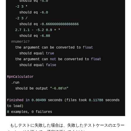
      should eq 
-
5.0
-
2
3
*
      should eq 
-
6.0
-
2
3
/
      should eq 
-
0.6666666666666666
2.7
1.1
-
-
5.2
0.9
+
*
      should eq 
-
6.88
#numeric?
    the argument can be converted to 
float
      should equal 
true
    the argument can 
not
 be converted to 
float
      should equal 
false
RpnCalculator
.
run

    should be output 
"-6.88\n"
Finished
in
0.00499
 seconds 
(
files took 
0.11788
 seconds 
to load
)
8
 examples
,
0
 failures
もしテストに失敗した場合は、失敗したテストケースのエラー