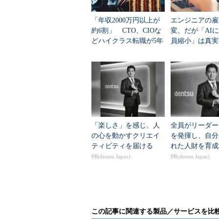
企業側の品質に対する意識が向上
「年収2000万円以上が
エンジニアの雇
いるプロジェクトのテストフェイズ
約6割」 CTO、CIOな
変、だが「AI
証に関する職種での就業決定が目立
どハイクラス転職が5年
員縮小」は真実
の分野をさらに強化すると見られる
で2.2倍のバブル、求め
に過ぎなかった
られる人材像は
受託開発企業の就業環境が改善
自社サービス企業に比べて志望者
充実させるとともに就業環境を改善
職金制度や確定拠出年金の制度が手
「楽しさ」を感じ、人
全員がリーダー
働きたいという人は目を向けてみる
の心を動かすクリエイ
を発揮し、自分
ティビティを届ける
れた人財を育成
PR(dentsu Japan)
PR(dentsu Japan)
ネットワークエンジニア
2月に続き、システムインテグレー
を行っている。運用保守エンジニア
この記事に関連する製品／サービスを比
を目指したステップアップの転職も