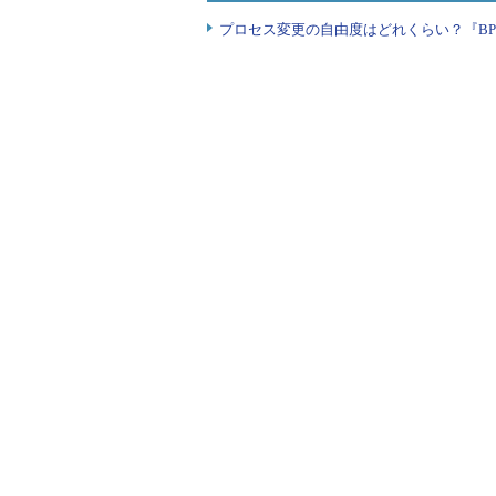
の削減など、優秀な人材をいち早く
プロセス変更の自由度はどれくらい？『B
社内SE
社内SEの求人が、前月に比べて増
ど担当業務はさまざまだ。1つの募
しい。募集開始から終了までの期間
ゲーム関連職種
ゲーム関連企業の進出が続く福岡
岡での転職を考える求職者が増加し
Iターン人材が集まる傾向にあり、
選考過程の短縮化が目立つ