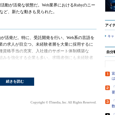
動が活発な状態だ。Web業界におけるRubyのニー
加など、新たな動きも見られた。
アイ
キャ
が活発だ。特に、受託開発を行い、Web系の言語を
業の求人が目立つ。未経験者層を大量に採用するに
種資格手当の充実、入社後のサポート体制構築な
自分
組みを強化する企業も多い。求職者側にも未経験者
る人が増加し、重要と供給のバランスが取れた状態
富
は
続きを読む
「
だが、Rubyに対するニーズの高まりが感じられる。業
「
シャルゲーム業界であればObjective-C、PHP、
Copyright © ITmedia, Inc. All Rights Reserved.
提供企業ではPHPのニーズが群を抜いて多く、Java、