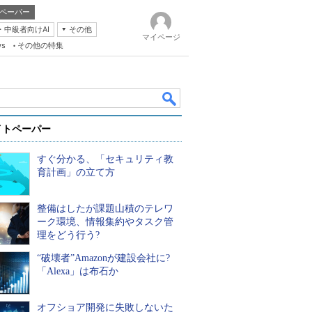
ペーパー
・中級者向けAI
その他
マイページ
ws
その他の特集
イトペーパー
すぐ分かる、「セキュリティ教
育計画」の立て方
整備はしたが課題山積のテレワ
k
ーク環境、情報集約やタスク管
理をどう行う?
“破壊者”Amazonが建設会社に?
「Alexa」は布石か
オフショア開発に失敗しないた