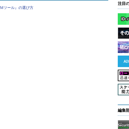
注目
確保するための多様な施策を展開している。
PMツール』の選び方
加している。システム開発・運用・インフラ関連な
集枠に多くの求職者が殺到している状態で、競争は激
も短いため、素早い決断と行動が鍵を握るだろう。
の求人が目立つ。環境面の良さや家族の意向から福
ているほか、東京や大阪など他地域からのUターン・
福岡の求人市場はさらなる活発化が見込めそうだ。
編集