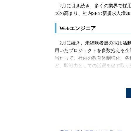
2月に引き続き、多くの業界で採用活
ズの高まり、社内SEの新規求人増
Webエンジニア
2月に続き、未経験者層の採用活動
用いたプロジェクトを多数抱える企
当たって、社内の教育体制強化、各
ど、即戦力としての活躍を促す取り
層や大幅なキャリアチェンジを考え
で、市場は非常に活発な状態だ。
Rubyのニーズが高まる
言語は引き続きPHP、Javaが主流
界別に見ると、スマートフォン関連やソー
Javaが主流、Web系の自社サービス