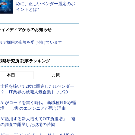
めに、正しいベンダー選定のポ
イントとは?
ティメディアからのお知らせ
リア採用の応募を受け付けています
戦略研究所 記事ランキング
月間
本日
士通を抜いて2位に躍進したITベンダー
？ IT業界の就職人気企業トップ20
AIがコードを書く時代、新職種FDEが需
要増」 7割のエンジニアが思う理由
AI活用する新人増えてOJT負担増」 複
数の調査で露呈した現場の苦悩