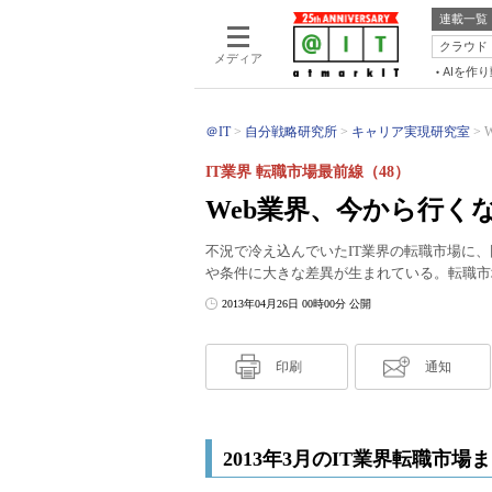
連載一覧
クラウド
メディア
AIを作
＠IT
自分戦略研究所
キャリア実現研究室
IT業界 転職市場最前線（48）
Web業界、今から行く
不況で冷え込んでいたIT業界の転職市場に
や条件に大きな差異が生まれている。転職市
2013年04月26日 00時00分 公開
印刷
通知
2013年3月のIT業界転職市場