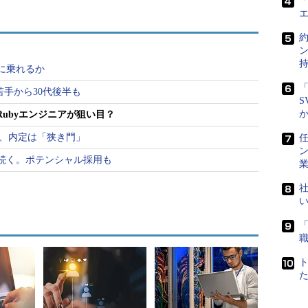
「
調
経験者のニーズが堅調な推移を見せている。求められる開発
に乗れるか
く個人的な活動も対象になる。ポイントとなるのは
「
若手から30代後半も
S
出する、作品を公開しているWebページのURLを
Rubyエンジニアが狙い目？
などを提示しつつ面接の場でアプリの実演をするな
な自己PRが展開されている。
も、内定は「狭き門」
任
続く。ポテンシャル採用も
社
造業界、公共関連、保険業界、通信業界などで活発
クリティカルなシステム開発が多いため、求職者に
識が求められている。
定が目立つ