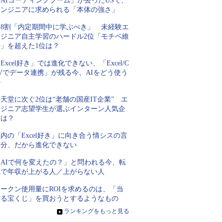
AIコーディングブーム」が去ったUSで、
エンジニアに求められる「本体の強さ」
約8割「内定期間中に学ぶべき」 未経験エ
ンジニア自主学習のハードル2位「モチベ維
持」を超えた1位は？
Excel好き」では進化できない、「Excel/C
Vでデータ連携」が残る今、AIをどう使う
か
天堂に次ぐ2位は“老舗の国産IT企業” エ
ンジニア志望学生が選ぶインターン人気企
業は？
内の「Excel好き」に向き合う情シスの言
い分、だから進化できない
「AIで何を変えたの？」と問われる今、転
職で年収が上がる人／上がらない人
トークン使用量にROIを求めるのは、「当
たる宝くじ」を買おうとするようなもの
»
ランキングをもっと見る