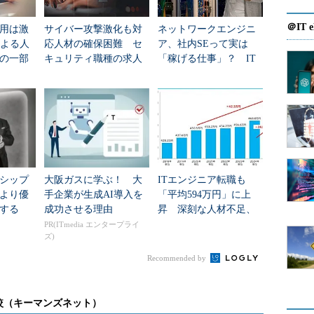
していること、年度末にカットオーバーを予定して
＠IT e
用は激
サイバー攻撃激化も対
ネットワークエンジニ
に入っている企業が多いことを要因として、品質保
による人
応人材の確保困難 セ
ア、社内SEって実は
つ。コスト削減や顧客の信頼獲得を図る企業は、こ
の一部
キュリティ職種の求人
「稼げる仕事」？ IT
。今後注目したい職種だ。
倍率「42倍超」に
職種別の“単価”に明暗
されている
が少ない状況にある受託開発企業では、福利厚生を
して人材獲得を図っている。残業時間が少ない、退
厚いなどの特徴があり、転職を機に1つの企業で長く
シップ
大阪ガスに学ぶ！ 大
ITエンジニア転職も
といいだろう。
より優
手企業が生成AI導入を
「平均594万円」に上
する
成功させる理由
昇 深刻な人材不足、
年収アップはまだ続
PR(ITmedia エンタープライ
ズ)
く？
Recommended by
タ、ネットワークインテグレータが活発な採用活動
や若手の未経験採用が多く見られたほか、上流工程
較（キーマンズネット）
増加した。企業側は選考スピードの向上や面接回数