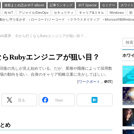
連載まとめ読み＠IT eBook
記事ランキング
＠IT Special
セミナー
ホワイト
AI IoT
アジャイル/DevOps
セキュリティ
キャリア&スキル
Windows
初
り動かし守り生かす
ローコード/ノーコード
クラウドネイティブ
Microsoft&Windo
Server & Storage
HTML5 + UX
Web業界、今から行くならRubyエンジニアが狙い目？...
Smart & Social
Coding Edge
ならRubyエンジニアが狙い目？
ホワ
Java Agile
、回復の兆しが見え始めている。だが、業種や職種によって採用数
Database Expert
場の動向を追い、自身のキャリア戦略立案に生かしてほしい。
Linux ＆ OSS
[
ワークポート
，
＠IT
]
Master of IP Networ
Security & Trust
見る
Share
Test & Tools
Insider.NET
まとめ
ブログ