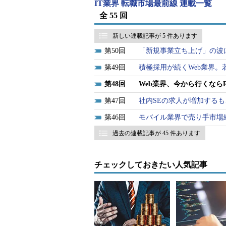
Rubyが追随している状況だ。
IT業界 転職市場最前線 連載一覧
全 55 回
スマートフォン開発の求人が好
新しい連載記事が 5 件あります
iPhoneやAndroid向け開発
50
「新規事業立ち上げ」の波
経験として、業務上のものだけでな
49
積極採用が続くWeb業界。
ポートフォリオだ。ソースコードを提
48
Web業界、今から行くなら
紹介する、開発で作成された仕様書
ど、他者に差をつけるべくさまざま
47
社内SEの求人が増加する
46
モバイル業界で売り手市場
過去の連載記事が 45 件あります
業務系エンジニア
金融業界を中心に、流通業界、製
チェックしておきたい人気記事
な採用活動が見られる。ミッション
は技術・知識・品質に対する高い意
品質保証に関する職種で就業決