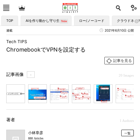
TOP
AIを作り動かし守り生かす
ロー/ノーコード
クラウドネイ
連載
2021年6月10日 公開
Tech TIPS
ChromebookでVPNを設定する
記事を見る
記事画像
＋
20 Images
1
2
3
4
5
6
7
著者
1 Authors
小林章彦
一覧
888 Articles