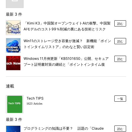
最新 3 件
「Kimi K3」中国製オープンウェイトAIの衝撃。中国製
読む
AIモデルのコスト99％削減の裏にある技術とリスク
Win11のストレージ空き容量が激減？ 新機能「ポイン
読む
トインタイムリストア」のわなと賢い設定術
Windows 11月例更新「KB5101650」公開、セキュア
読む
ブート証明書対策の継続と「ポイントインタイム復
元」など新機能追加
連載
Tech TIPS
一覧
1623 Articles
最新 3 件
プログラミングの知識は不要？ 話題の「Claude
読む