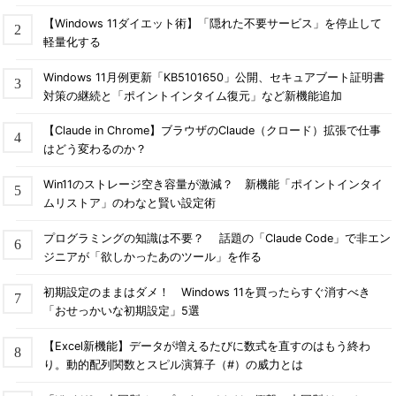
【Windows 11ダイエット術】「隠れた不要サービス」を停止して
軽量化する
Windows 11月例更新「KB5101650」公開、セキュアブート証明書
対策の継続と「ポイントインタイム復元」など新機能追加
【Claude in Chrome】ブラウザのClaude（クロード）拡張で仕事
はどう変わるのか？
Win11のストレージ空き容量が激減？ 新機能「ポイントインタイ
ムリストア」のわなと賢い設定術
プログラミングの知識は不要？ 話題の「Claude Code」で非エン
ジニアが「欲しかったあのツール」を作る
初期設定のままはダメ！ Windows 11を買ったらすぐ消すべき
「おせっかいな初期設定」5選
【Excel新機能】データが増えるたびに数式を直すのはもう終わ
り。動的配列関数とスピル演算子（#）の威力とは