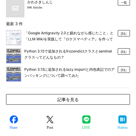
かわさきしんじ
一覧
840 Articles
最新 3 件
「Google Antigravity 2.0と戯れながら感じたこと」と
読む
「LLM Wikiを実践して『ロケスマペディア』を作って
みた」
Python 3.15で追加されるfrozendictクラスとsentinel
読む
クラスってどんなもの？
Python 3.15に追加されるlazy importと内包表記でのア
読む
ンパッキングについて調べてみた
記事を見る
Share
Post
LINE
Hatena