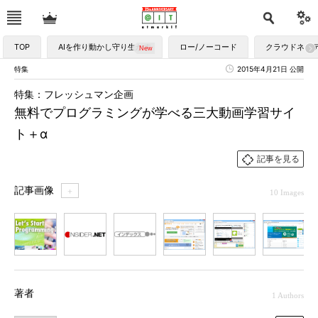
TOP
AIを作り動かし守り生かす
ロー/ノーコード
クラウドネイ
特集
2015年4月21日 公開
特集：フレッシュマン企画
無料でプログラミングが学べる三大動画学習サイ
ト＋α
記事を見る
記事画像
＋
10 Images
1
2
3
4
5
6
7
著者
1 Authors