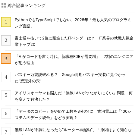
総合記事ランキング
PythonでもTypeScriptでもない、2025年「最も人気のプログラミ
ング言語」
富士通を抜いて2位に躍進したITベンダーは？ IT業界の就職人気企
業トップ20
「AIがコードを書く時代、新職種FDEが需要増」 7割のエンジニア
が思う理由
パスキー万能説破れる？ Google同期パスキー実装に見つかっ
た“想定外の穴”
アイリスオーヤマも悩んだ「無線LANがつながりにくい」問題 何
を変えて解決した？
「データのコピー」をやめて工数を8分の1に 古河電工は「100シ
ステムのデータ統合」をどう実現？
無線LANが不調になったら“ルーター再起動”、「原因はよく知らな