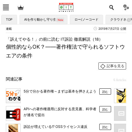
TOP
AIを作り動かし守り生かす
ロー/ノーコード
クラウドネイ
連載
2015年7月27日 公開
「訴えてやる！」の前に読む IT訴訟 徹底解説（18）
個性的ならOK？――著作権法で守られるソフトウ
エアの条件
記事を見る
関連記事
6 Articles
5分で分かる著作権～まずは基本を押さえよう
読む
APIへの著作権適用に反対する意見書、科学者
読む
が連名で提出
訴訟が増えている!? OSSライセンス違反
読む