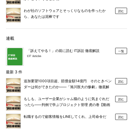
わが社のソフトウェアとそっくりなものを作ったか
読む
ら、あなたは泥棒です
連載
「訴えてやる！」の前に読む IT訴訟 徹底解説
一覧
137 Articles
最新 3 件
追加要望1000項目超、賠償金額14億円 そのときベン
読む
ダーは何ができたのか――「旭川医大の惨劇」徹底解
説【動画あり】
もしも、ユーザー企業がシャム猫のように気まぐれだ
読む
ったら――判例で学ぶプロジェクト管理 虎の巻【動画
あり】
転職するので顧客情報をLINEしてくれ、上司命令だ
読む