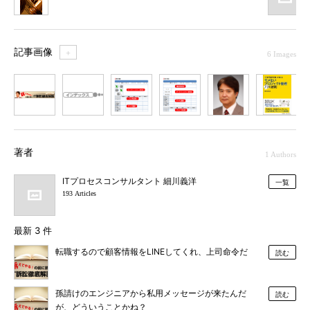
記事画像
＋
6 Images
1
2
3
4
5
6
著者
1 Authors
ITプロセスコンサルタント 細川義洋
一覧
193 Articles
最新 3 件
転職するので顧客情報をLINEしてくれ、上司命令だ
読む
孫請けのエンジニアから私用メッセージが来たんだ
読む
が、どういうことかね？