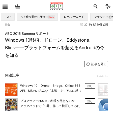
TOP
AIを作り動かし守り生かす
ロー/ノーコード
クラウドネイ
特集
2015年8月20日 公開
ABC 2015 Summerリポート
Windows 10移植、ドローン、Eddystone、
Blink――プラットフォームを超えるAndroidの今
を知る
記事を見る
関連記事
6 Articles
Windows 10、Drone、Bridge、Office 365
読む
API、MSのいろんな「本気」をリアルに感じ
た2日間――学生リポーター隊が見た
「de:code 2015」
プログラマーは本当に料理が得意なのか――
読む
クックパッドで「C丼」作って検証してみた