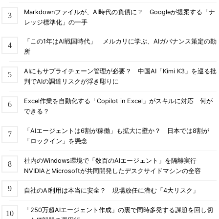
Markdownファイルが、AI時代の負債に？ Googleが提案する「ナ
レッジ標準化」の一手
「この1年はAI戦国時代」 メルカリに学ぶ、AIガバナンス策定の勘
所
AIにもサプライチェーン管理が必要？ 中国AI「Kimi K3」を巡る批
判でAIの調達リスクが浮き彫りに
Excel作業を自動化する「Copilot in Excel」がスキルに対応 何が
できる？
「AIエージェントは6割が稼働」も拡大に壁か？ 日本では8割が
「ロックイン」を懸念
社内のWindows環境で「数百のAIエージェント」を隔離実行
NVIDIAとMicrosoftが共同開発したデスクサイドマシンの全容
自社のAI利用は本当に安全？ 現場放任に潜む「4大リスク」
「250万超AIエージェント作成」の裏で同時多発する課題を回し切