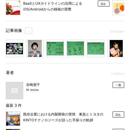
BaaSとUXガイドラインの活用による
読む
iOS/Androidからの移植の実際
記事画像
＋
20 Images
1
2
3
4
5
6
7
著者
1 Authors
谷崎朋子
一覧
99 Articles
最新 3 件
既存企業における内製開発の実情 東急とトヨタの
読む
KINTOテクノロジーズが語った手探りの軌跡