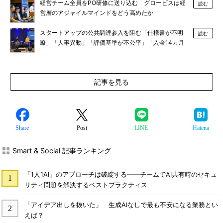
経営チーム全員をPO研修に送り込む グロービスは経
読む
営層のアジャイルマインドをどう高めたか
スタートアップの公共調達参入を阻む「仕様書が不明
読む
瞭」「人事異動」「評価基準が不公平」「入金14カ月
後」の壁、打開策は？
記事を見る
Share
Post
LINE
Hatena
Smart & Social 記事ランキング
「1人1AI」のアプローチは破綻する――チームでAI共有時のセキュ
リティ問題を解決するベストプラクティス
「アイデア出しを抜いた」 生成AIなしで最も不安になる業務とい
えば？