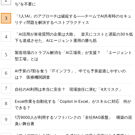
ち”を不要に
「1人1AI」のアプローチは破綻する――チームでAI共有時のセキュ
リティ問題を解決するベストプラクティス
「AI活用が単発質問の企業は大敗」 楽天にコストと遅延の30％低
下も達成させた、AIエージェント運用の勝ち筋
製造現場のトラブル解消を「AI工場長」が支援？ 「エージェント
型工場」とは
AI予算の7割を食う「ITインフラ」、中でも予算超過しやすいの
は？ 医療機関調査
自社のAI利用は本当に安全？ 現場放任に潜む「4大リスク」
Excel作業を自動化する「Copilot in Excel」がスキルに対応 何が
できる？
1万9000人が利用するソフトバンクの「全社RAG基盤」 構築の泥
臭い舞台裏