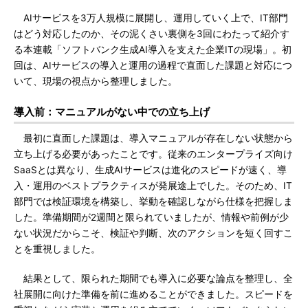
AIサービスを3万人規模に展開し、運用していく上で、IT部門
はどう対応したのか、その泥くさい裏側を3回にわたって紹介す
る本連載「ソフトバンク生成AI導入を支えた企業ITの現場」。初
回は、AIサービスの導入と運用の過程で直面した課題と対応につ
いて、現場の視点から整理しました。
導入前：マニュアルがない中での立ち上げ
最初に直面した課題は、導入マニュアルが存在しない状態から
立ち上げる必要があったことです。従来のエンタープライズ向け
SaaSとは異なり、生成AIサービスは進化のスピードが速く、導
入・運用のベストプラクティスが発展途上でした。そのため、IT
部門では検証環境を構築し、挙動を確認しながら仕様を把握しま
した。準備期間が2週間と限られていましたが、情報や前例が少
ない状況だからこそ、検証や判断、次のアクションを短く回すこ
とを重視しました。
結果として、限られた期間でも導入に必要な論点を整理し、全
社展開に向けた準備を前に進めることができました。スピードを