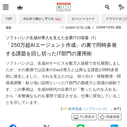
TOP
AIを作り動かし守り生かす
ロー/ノーコード
クラウドネイ
2026年7月9日 更新
連載
2026年7月7日 公開
ソフトバンク生成AI導入を支えた企業ITの現場（1）
「250万超AIエージェント作成」の裏で同時多発
する課題を回し切ったIT部門の運用術
ソフトバンクは、生成AIサービスを数万人規模で全社展開しまし
たが、その裏側では従来のSaaS導入とは異なる課題が同時多発
的に発生しました。それを支えたのは、切り分け・情報整理・関
係者調整・粘り強い説明といったIT部門の基礎力と現場の経験で
す。この事例は、生成AI時代の企業ITが「整ったものを入れる」
から「未整備なものを運用で成立させる」仕事に変化しているこ
とを示しています。
[
松本浩成（ソフトバンク）
，＠IT]
PC用表示
関連情報