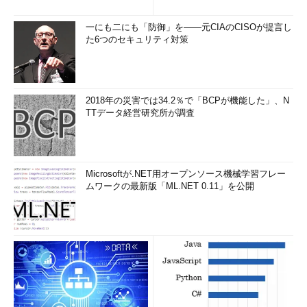
一にも二にも「防御」を――元CIAのCISOが提言し
た6つのセキュリティ対策
2018年の災害では34.2％で「BCPが機能した」、N
TTデータ経営研究所が調査
Microsoftが.NET用オープンソース機械学習フレー
ムワークの最新版「ML.NET 0.11」を公開