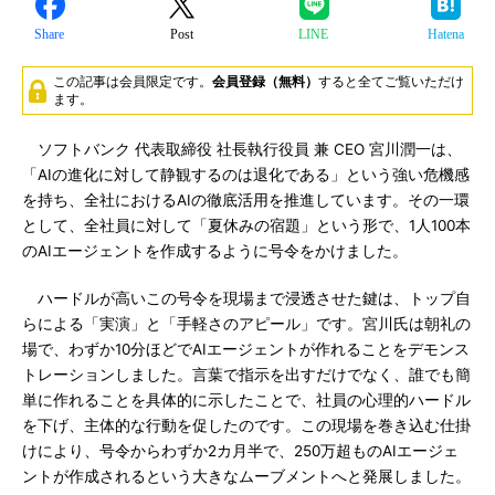
Share
Post
LINE
Hatena
この記事は会員限定です。
会員登録（無料）
すると全てご覧いただけ
ます。
ソフトバンク 代表取締役 社長執行役員 兼 CEO 宮川潤一は、
「AIの進化に対して静観するのは退化である」という強い危機感
を持ち、全社におけるAIの徹底活用を推進しています。その一環
として、全社員に対して「夏休みの宿題」という形で、1人100本
のAIエージェントを作成するように号令をかけました。
ハードルが高いこの号令を現場まで浸透させた鍵は、トップ自
らによる「実演」と「手軽さのアピール」です。宮川氏は朝礼の
場で、わずか10分ほどでAIエージェントが作れることをデモンス
トレーションしました。言葉で指示を出すだけでなく、誰でも簡
単に作れることを具体的に示したことで、社員の心理的ハードル
を下げ、主体的な行動を促したのです。この現場を巻き込む仕掛
けにより、号令からわずか2カ月半で、250万超ものAIエージェ
ントが作成されるという大きなムーブメントへと発展しました。