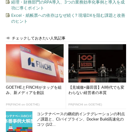
経理・財務部門のRPA導入、3つの業務効率化事例と導入を成
功に導くポイント
Excel・紙帳票への依存はなぜ続く? 現場DXを阻む課題と改善
のヒント
チェックしておきたい人気記事
GOETHEとFINCHIがタッグを組
【見城徹×藤田晋】AI時代でも変
み、新メディアを創設
わらない経営者の本質
PR(FINCHI on GOETHE)
PR(FINCHI on GOETHE)
コンテナベースの継続的インテグレーションの利点
／課題と、CIパイプライン、Docker Build高速化の
コツ (1/2...