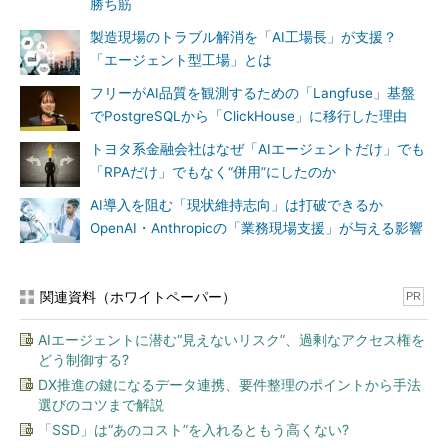
勝ち筋
製造現場のトラブル解消を「AI工場長」が支援？
「エージェント型工場」とは
フリーがAI品質を観測するための「Langfuse」基盤
でPostgreSQLから「ClickHouse」に移行した理由
トヨタ系金融会社はなぜ「AIエージェントだけ」でも
「RPAだけ」でもなく“併用”にしたのか
AI導入を阻む「現状維持志向」は打破できるか
OpenAI・Anthropicの「業務現場支援」が与える影響
関連資料（ホワイトペーパー）
PR
AIエージェントに潜む“見えないリスク”、過剰なアクセス権を
どう制御する?
DX推進の鍵になるデータ連携、要件整理のポイントから手法
選びのコツまで解説
「SSD」は“あのコスト”を入れるともう高くない?