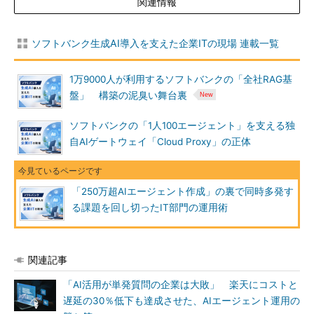
関連情報
ソフトバンク生成AI導入を支えた企業ITの現場 連載一覧
1万9000人が利用するソフトバンクの「全社RAG基
盤」 構築の泥臭い舞台裏
ソフトバンクの「1人100エージェント」を支える独
自AIゲートウェイ「Cloud Proxy」の正体
「250万超AIエージェント作成」の裏で同時多発す
る課題を回し切ったIT部門の運用術
関連記事
「AI活用が単発質問の企業は大敗」 楽天にコストと
遅延の30％低下も達成させた、AIエージェント運用の