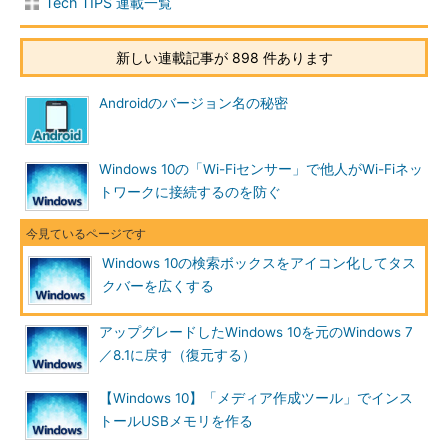
Tech TIPS 連載一覧
新しい連載記事が 898 件あります
タスクバー上の検索ボックスをアイコン化して小さくする
（その1）
Androidのバージョン名の秘密
（1）
検索ボックスかタスクバー上の何も表示されていな
いところを右クリックして、メニューを開く。
（2）
［検索］をクリックする。
（3）
［表示しない］を選択すると、検索ボックスが完全
Windows 10の「Wi-Fiセンサー」で他人がWi-Fiネッ
にタスクバーから消え去る。これだと簡単に検索できなくな
トワークに接続するのを防ぐ
ってしまうのでお勧めできない。
（4）
［検索アイコンを表示］を選択すると、検索ボック
スに代わって虫めがね風の検索アイコンが表示されるように
なる。
Windows 10の検索ボックスをアイコン化してタス
クバーを広くする
▼
アップグレードしたWindows 10を元のWindows 7
／8.1に戻す（復元する）
【Windows 10】「メディア作成ツール」でインス
トールUSBメモリを作る