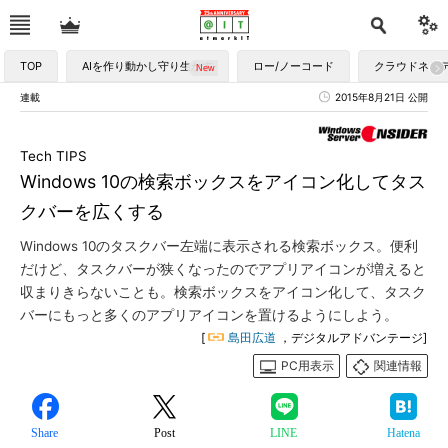
TOP
AIを作り動かし守り生かす
ロー/ノーコード
クラウドネイ
連載
2015年8月21日 公開
Tech TIPS
Windows 10の検索ボックスをアイコン化してタス
クバーを広くする
Windows 10のタスクバー左端に表示される検索ボックス。便利
だけど、タスクバーが狭くなったのでアプリアイコンが増えると
収まりきらないことも。検索ボックスをアイコン化して、タスク
バーにもっと多くのアプリアイコンを置けるようにしよう。
[
島田広道
，デジタルアドバンテージ]
PC用表示
関連情報
Share
Post
LINE
Hatena