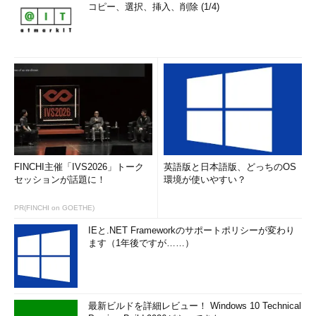
コピー、選択、挿入、削除 (1/4)
アイコンの数が大幅に増える。
■この記事と関連性の高い別の記事
Internet Explorer 7／8の検索ボックスを削除してアドレ
ス・バーを広くする
（TIPS）
Windows 7のスタート・メニューに［インターネットの
検索］リンクを追加する
（TIPS）
ワンクリックでWindowsのコマンドプロンプトを管理者
モードで実行する
（TIPS）
FINCHI主催「IVS2026」トーク
英語版と日本語版、どっちのOS
Googleのサイト限定検索機能を活用する
（TIPS）
セッションが話題に！
環境が使いやすい？
Windows 7／Server 2008 R2のWindowsエクスプローラ
PR(FINCHI on GOETHE)
に［検索コネクタ］を追加する
（TIPS）
IEと.NET Frameworkのサポートポリシーが変わり
ます（1年後ですが……）
「
Tech TIPS
」
最新ビルドを詳細レビュー！ Windows 10 Technical