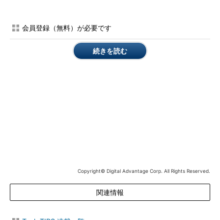
（2）
ピン留めしたアプリのアイコン群。右端にスクロー
ルバーが表示されているのは、アイコンが2行にわたって配
列されているからだ（2行目のアイコンは隠れていて見えな
会員登録（無料）が必要です
い）。検索ボックスのせいでタスクバーの空き面積が狭くな
ったため、アイコンが増えると従来のWindows OSより早く
タスクバーが溢れてしまう。
続きを読む
このような場合は、検索ボックスをそのまま常時表示するので
はなく、使わないときにはアイコン化して小型化すればよい。
操作方法
●検索ボックスをアイコン化してタスクバーを空ける
検索ボックスをアイコン化するには、検索ボックスまたはタス
クバーの何も表示されてないところを右クリックして、［検索］
Copyright© Digital Advantage Corp. All Rights Reserved.
－［検索アイコンを表示］とクリックする。
関連情報