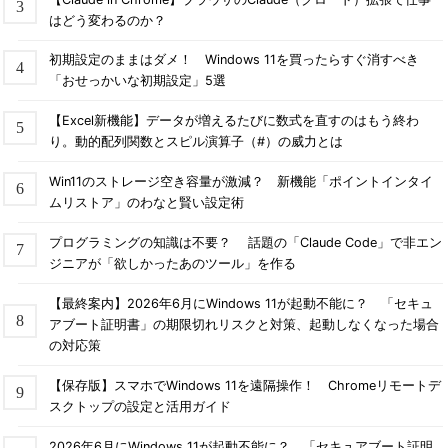
はどう変わるのか？
初期設定のままはダメ！ Windows 11を買ったらすぐ消すべき
「おせっかいな初期設定」5選
【Excel新機能】データが増えるたびに数式を直すのはもう終わ
り。動的配列関数とスピル演算子（#）の威力とは
Win11のストレージ空き容量が激減？ 新機能「ポイントインタイ
ムリストア」のわなと賢い設定術
プログラミングの知識は不要？ 話題の「Claude Code」で非エン
ジニアが「欲しかったあのツール」を作る
【最終案内】2026年6月にWindows 11が起動不能に？ 「セキュ
アブート証明書」の期限切れリスクと対策、起動しなくなった場合
の対応策
【保存版】スマホでWindows 11を遠隔操作！ Chromeリモートデ
スクトップの設定と活用ガイド
2026年6月にWindows 11が起動不能に？ 「セキュアブート証明