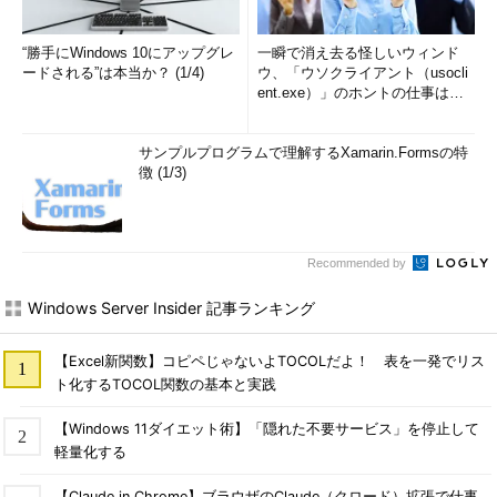
“勝手にWindows 10にアップグレ
一瞬で消え去る怪しいウィンド
ードされる”は本当か？ (1/4)
ウ、「ウソクライアント（usocli
ent.exe）」のホントの仕事は？
(1/2)
サンプルプログラムで理解するXamarin.Formsの特
徴 (1/3)
Recommended by
Windows Server Insider 記事ランキング
【Excel新関数】コピペじゃないよTOCOLだよ！ 表を一発でリス
ト化するTOCOL関数の基本と実践
【Windows 11ダイエット術】「隠れた不要サービス」を停止して
軽量化する
【Claude in Chrome】ブラウザのClaude（クロード）拡張で仕事