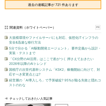
過去の連載記事が 721 件あります
タスクバー上の検索ボックスをアイコン化して小さくする
（その2）
関連資料（ホワイトペーパー）
（5）
検索アイコン。タスクバーを占める面積は大幅に減
PR
った。クリックするとその上に検索ボックスが表示される。
（6）
1行に収まったアプリのアイコン。
大規模環境やファイルサーバにも対応、仮想化ITインフラの
安全&迅速な移行方法
5分で分かる「AI駆動開発エージェント」 要件定義から設計・
●全体的にアイコンを縮小してタスクバーを空ける
実装・テストまで
「CX分野のAI活用」はここで差がつく 押さえておきたい
検索ボックスをアイコン化する方法はもう1つある。まず検索
2026年以降のAIトレンド
ボックスまたはタスクバーの何も表示されてないところを右クリ
国税庁の次世代基幹システム「KSK2」稼働開始に向けて、対
ックし、次に［プロパティ］をクリックして「タスクバーとスタ
応すべき変更点とは?
ートメニューのプロパティ」ダイアログを開く。その［タスクバ
経営層の「AI導入しろ」で予算破綻? 95%が陥る失敗と隠れコ
ー］タブの［小さいタスクバーボタンを使う］をオンにする。
ストのわな
これにより、検索ボックスがアイコン化するだけでなく、タス
クバー上のアプリアイコンも一回り小さくなる。その結果、より
チェックしておきたい人気記事
多くのアプリアイコンがタスクバー上に表示できるようになる。