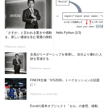
「さすが」と言われる驚きや感動
Hello Python (1/3)
を。新しい価値を生む電通の挑戦
PR(dentsu Japan)
全員がリーダーシップを発揮し、自分より優れた人
財を育成する
タスクバー上の検索ボックスとその他のアイコンをもっと小
さなアイコンにする
PR(dentsu Japan)
検索ボックス／アイコン、またはタスクバー上の何も表示さ
れていないところを右クリックし、表示されたメニューの
FINCHI主催「IVS2026」トークセッションが話題
［プロパティ］をクリックすると、この「タスクバーとスタ
に！
ートメニューのプロパティ」ダイアログが表示される。
（1）
［タスクバー］タブを選ぶ。
（2）
［小さいタスクバーボタンを使う］チェックボック
PR(FINCHI on GOETHE)
スにチェックを入れてオンにする。
（3）
検索ボックスは検索アイコンに変わる他、アプリア
Excelの基本オブジェクト「セル」の参照、移動、
イコンも一回り小さくなった。その結果、1行で表示可能な