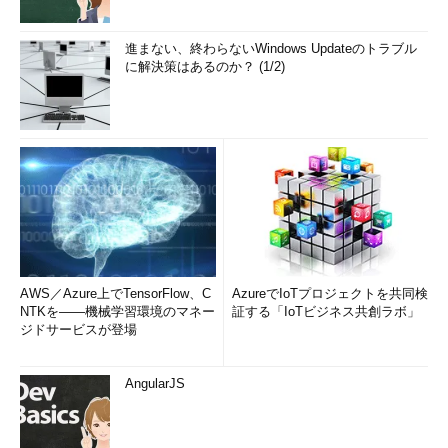
進まない、終わらないWindows Updateのトラブル
に解決策はあるのか？ (1/2)
AWS／Azure上でTensorFlow、C
AzureでIoTプロジェクトを共同検
NTKを――機械学習環境のマネー
証する「IoTビジネス共創ラボ」
ジドサービスが登場
AngularJS