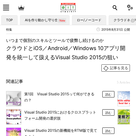
TOP
AIを作り動かし守り生かす
ロー/ノーコード
クラウドネイ
特集
2015年8月31日 公開
いつまで個別のスキルとツールで疲弊し続けるのか
クラウドとiOS／Android／Windows 10アプリ開
発を統一して扱えるVisual Studio 2015の狙い
記事を見る
関連記事
5 Articles
第1回 Visual Studio 2015って何ができる
読む
の？
Visual Studio 2015におけるクロスプラット
読む
フォーム開発の選択肢
Visual Studio 2015の新機能をRTM版で見て
読む