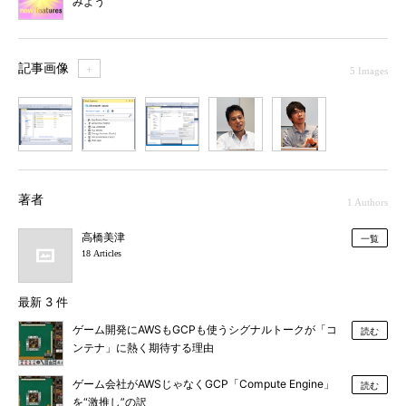
みよう
記事画像
＋
5 Images
1
2
3
4
5
著者
1 Authors
高橋美津
一覧
18 Articles
最新 3 件
ゲーム開発にAWSもGCPも使うシグナルトークが「コ
読む
ンテナ」に熱く期待する理由
ゲーム会社がAWSじゃなくGCP「Compute Engine」
読む
を“激推し”の訳