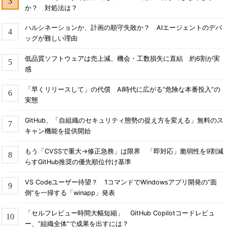
か？ 対処法は？
ハルシネーションか、計画の順守失敗か？ AIエージェントのデバ
ッグが難しい理由
低品質ソフトウェアは売上減、機会・工数損失に直結 約6割が実
感
「早くリリースして」の代償 AI時代に広がる“危険な本番投入”の
実態
GitHub、「自組織のセキュリティ態勢の捉え方を変える」無料のス
キャン機能を提供開始
もう「CVSSで重大→修正急務」は限界 「即対応」脆弱性を9割減
らすGitHub推奨の優先順位付け基準
VS Codeユーザー待望？ 1コマンドでWindowsアプリ開発の“面
倒”を一掃する「winapp」発表
「セルフレビュー時間大幅短縮」 GitHub Copilotコードレビュ
ー、“組織全体”で成果を出すには？