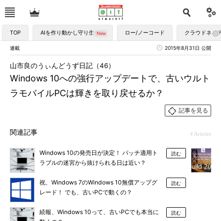
TOP
AIを作り動かし守り生かす
ロー/ノーコード
クラウドネイ
連載
2015年8月31日 公開
山市良のうぃんどうず日記（46）
Windows 10への強行アップデートで、古いウルト
ラモバイルPCは輝きを取り戻せるか？
記事を見る
関連記事
4 Articles
Windows 10の発売日が決定！ パッチ適用ト
読む
ラブルの迷宮から抜けられる日は近い？
祝、Windows 7のWindows 10無償アップグ
読む
レード！ でも、古いPCで動くの？
続報、Windows 10って、古いPCでも本当に
読む