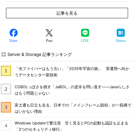
記事を見る
Share
Post
LINE
Hatena
Server & Storage 記事ランキング
「光ファイバーはもう古い」「2035年宇宙の旅」 実運用へ向か
うデータセンター新技術
COBOLっぽさを残す「JaBOL」の是非を問い直す――Javaらしさ
はもう問題じゃない
富士通も日立も去る、日本での「メインフレーム脱却」が一筋縄で
はいかない理由
Windows Updateで要注意 甘く見るとPCの起動も認証も止まる
「3つのセキュリティ移行」