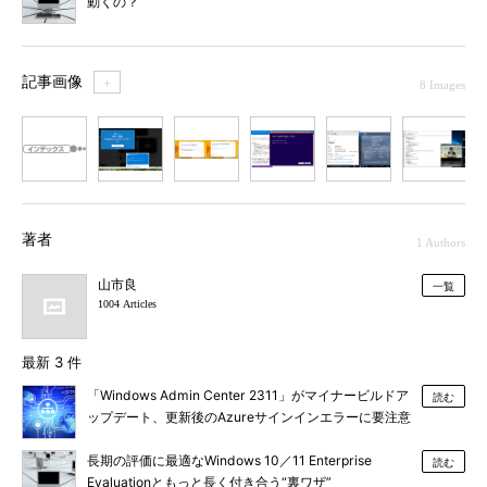
動くの？
記事画像
＋
8 Images
1
2
3
4
5
6
7
著者
1 Authors
山市良
一覧
1004 Articles
最新 3 件
「Windows Admin Center 2311」がマイナービルドア
読む
ップデート、更新後のAzureサインインエラーに要注意
長期の評価に最適なWindows 10／11 Enterprise
読む
Evaluationともっと長く付き合う“裏ワザ”