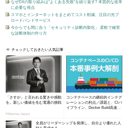
なぜDXの取り組みは“よくある失敗”を繰り返す? 本質的な改革
に必要な視点
スマホとインターネットをまとめてコスト削減、注目の光ブ
ロードバンドサービス
今からでも間に合う「セキュリティ診断内製化」 柔軟で確実
な診断体制の作り方
チェックしておきたい人気記事
「さすが」と言われる驚きや感動
コンテナベースの継続的インテグ
を。新しい価値を生む電通の挑戦
レーションの利点／課題と、CIパ
イプライン、Docker Build高速化
のコツ (1/2...
PR(dentsu Japan)
全員がリーダーシップを発揮し、自分より優れた人