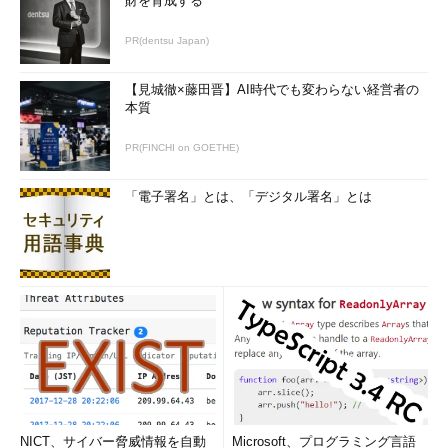
財を育成する
PR(dentsu Japan)
【見城徹×藤田晋】AI時代でも変わらない経営者の
本質
PR(FINCHI on GOETHE)
「電子署名」とは、「デジタル署名」とは
NICT、サイバー脅威情報を自動
Microsoft、プログラミング言語