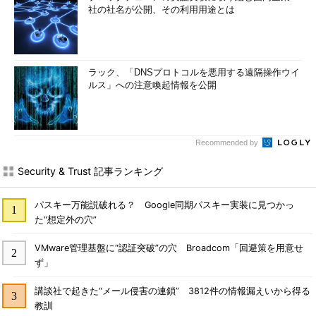
社の社名が公開、その利用用途とは
ラック、「DNSプロトコルを悪用する遠隔操作ウイ
ルス」への注意喚起情報を公開
Recommended by
Security & Trust 記事ランキング
パスキー万能説破れる？ Google同期パスキー実装に見つかっ
た“想定外の穴”
VMware管理基盤に“認証突破”の穴 Broadcom「回避策を用意せ
ず」
講談社で起きた“メール侵害の連鎖” 3812件の情報漏えいから得る
教訓