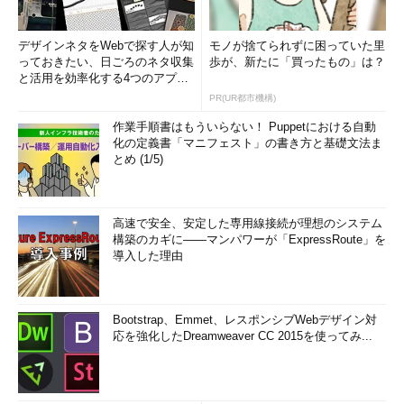
デザインネタをWebで探す人が知
モノが捨てられずに困っていた里
っておきたい、日ごろのネタ収集
歩が、新たに「買ったもの」は？
と活用を効率化する4つのアプリ
(1/3)
PR(UR都市機構)
作業手順書はもういらない！ Puppetにおける自動
化の定義書「マニフェスト」の書き方と基礎文法ま
とめ (1/5)
高速で安全、安定した専用線接続が理想のシステム
構築のカギに――マンパワーが「ExpressRoute」を
導入した理由
Bootstrap、Emmet、レスポンシブWebデザイン対
応を強化したDreamweaver CC 2015を使ってみ...