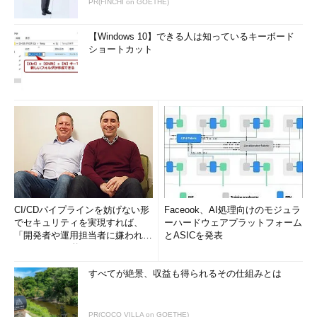
PR(FINCHI on GOETHE)
【Windows 10】できる人は知っているキーボード
ショートカット
CI/CDパイプラインを妨げない形
Faceook、AI処理向けのモジュラ
でセキュリティを実現すれば、
ーハードウェアプラットフォーム
「開発者や運用担当者に嫌われな
とASICを発表
いWAF」は可能か
すべてが絶景、収益も得られるその仕組みとは
PR(COCO VILLA on GOETHE)