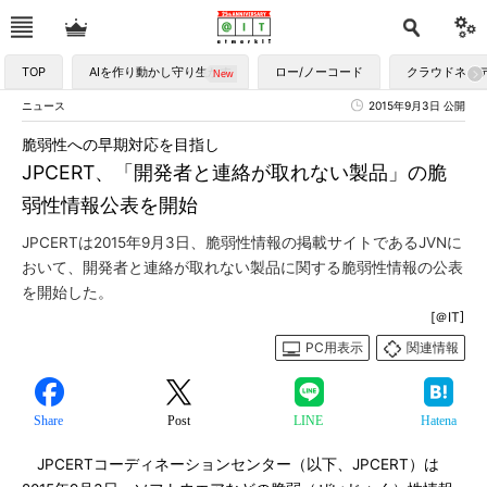
TOP
AIを作り動かし守り生かす
ロー/ノーコード
クラウドネイ
ニュース
2015年9月3日 公開
脆弱性への早期対応を目指し
JPCERT、「開発者と連絡が取れない製品」の脆
弱性情報公表を開始
JPCERTは2015年9月3日、脆弱性情報の掲載サイトであるJVNに
おいて、開発者と連絡が取れない製品に関する脆弱性情報の公表
を開始した。
[＠IT]
PC用表示
関連情報
Share
Post
LINE
Hatena
JPCERTコーディネーションセンター（以下、JPCERT）は