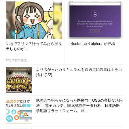
団地でフリマ？行ってみたら掘り
「Bootstrap 4 alpha」が登場
出しものが…
PR(UR都市機構)
より広がったカリキュラムを通過点に若者は上を目
指す (1/2)
勉強会で明らかになった医療向けOSSの多様な活用
法──電子カルテ、臨床試験データ解析、日本語医
学用語プラットフォーム、画...