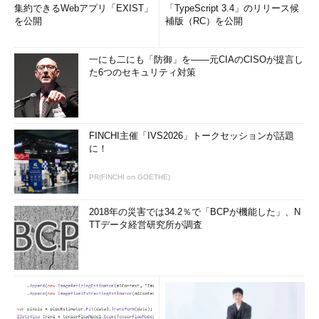
集約できるWebアプリ「EXIST」
「TypeScript 3.4」のリリース候
を公開
補版（RC）を公開
一にも二にも「防御」を――元CIAのCISOが提言し
た6つのセキュリティ対策
FINCHI主催「IVS2026」トークセッションが話題
に！
PR(FINCHI on GOETHE)
2018年の災害では34.2％で「BCPが機能した」、N
TTデータ経営研究所が調査