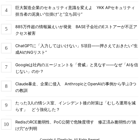
巨大製造企業のセキュリティ意識を変えよ YKK APセキュリティ
担当者の泥臭い“仕掛け”と“立ち回り”
885万件超の情報漏えいが発覚 BASE子会社のEストアーが不正ア
クセス被害
ChatGPTに「入力してはいけない」5項目――押さえておきたい“生
成AIのNGリスト”
Googleは社内のエージェントを「脅威」と見なす――なぜ「AIを信
じない」のか？
Claude暴走、企業に侵入 AnthropicとOpenAIの事例から学ぶ3つ
の教訓
たった3人の情シス室、インシデント後の対策は「むしろ運用を減
らす」 どう強化した？
RedisのRCE脆弱性、PoC公開で危険度増す 修正済み脆弱性の“抜
け穴”が判明
Copyright © ITmedia Inc. All Rights Reserved.