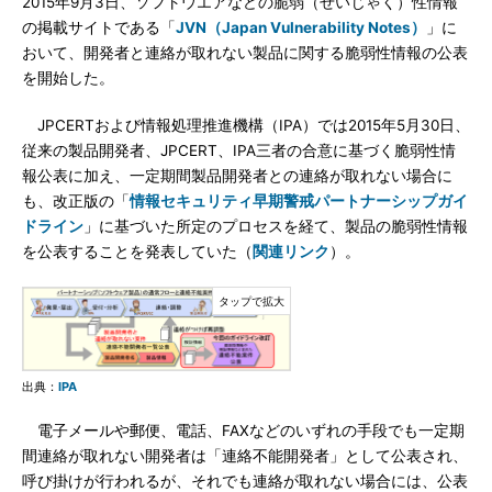
2015年9月3日、ソフトウエアなどの脆弱（ぜいじゃく）性情報
の掲載サイトである「
JVN（Japan Vulnerability Notes）
」に
おいて、開発者と連絡が取れない製品に関する脆弱性情報の公表
を開始した。
JPCERTおよび情報処理推進機構（IPA）では2015年5月30日、
従来の製品開発者、JPCERT、IPA三者の合意に基づく脆弱性情
報公表に加え、一定期間製品開発者との連絡が取れない場合に
も、改正版の「
情報セキュリティ早期警戒パートナーシップガイ
ドライン
」に基づいた所定のプロセスを経て、製品の脆弱性情報
を公表することを発表していた（
関連リンク
）。
出典：
IPA
電子メールや郵便、電話、FAXなどのいずれの手段でも一定期
間連絡が取れない開発者は「連絡不能開発者」として公表され、
呼び掛けが行われるが、それでも連絡が取れない場合には、公表