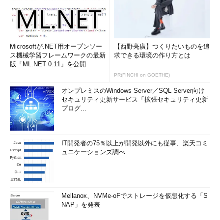
Microsoftが.NET用オープンソー
【西野亮廣】つくりたいものを追
ス機械学習フレームワークの最新
求できる環境の作り方とは
版「ML.NET 0.11」を公開
PR(FINCHI on GOETHE)
オンプレミスのWindows Server／SQL Server向け
セキュリティ更新サービス「拡張セキュリティ更新
プログ...
IT開発者の75％以上が開発以外にも従事、楽天コミ
ュニケーションズ調べ
Mellanox、NVMe-oFでストレージを仮想化する「S
NAP」を発表