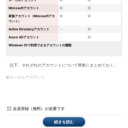
ローカルアカウント
○
○
Microsoftアカウント
○
○
家族アカウント（Microsoftアカ
○
○
ウント）
Active Directoryアカウント
－
○
Azure ADアカウント
－
○
Windows 10で利用できるアカウントの種類
以下、それぞれのアカウントについて簡単にまとめておく。
●ローカルアカウント
これはローカルのコンピューター上に作成される、一番基本的
なアカウント。通常は、ユーザーごとに異なるローカルアカウン
トを作成してWindowsを利用する。
会員登録（無料）が必要です
●Microsoftアカウント
続きを読む
主にMicrosoftが提供するさまざまなクラウドサービス（主に