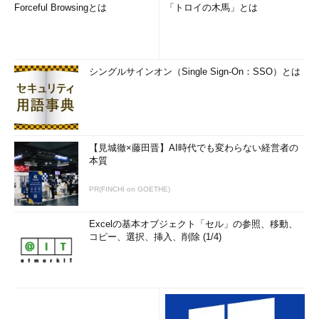
Forceful Browsingとは
「トロイの木馬」とは
（4）
これをクリックすると、Microsoftアカウントにサ
インインする。
（5）
ローカルアカウントを作成したい場合はこれをクリ
ックする。
シングルサインオン（Single Sign-On：SSO）とは
すでに持っているMicrosoftアカウントを使う場合は、そのメ
ールアドレスとパスワードを入力して［サインイン］をクリック
する。
【見城徹×藤田晋】AI時代でも変わらない経営者の
新しいMicrosoftアカウントを作成するなら、
（3）
をクリック
本質
してMicrosoftアカウントの作成画面へ進む。
PR(FINCHI on GOETHE)
ローカルアカウントを作成したい場合は、
（5）
をクリックし
てこの画面をスキップし、次に表示される「このPC用のアカウ
Excelの基本オブジェクト「セル」の参照、移動、
ントの作成」画面で、ユーザー名とパスワードを指定して、新規
コピー、選択、挿入、削除 (1/4)
作成させればよい。
以上、いずれの方法を使っても、ここで作成したアカウントが
最初の管理者アカウントとして設定され、以後の管理業務に使用
できるようになる。Windows 10でも以前のWindows OSと同様