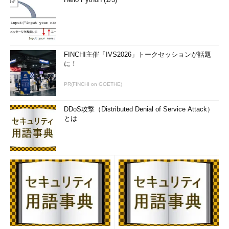
既存アカウントの挙動などについては、今後別記事で取り上げ
る）。
FINCHI主催「IVS2026」トークセッションが話題
に！
PR(FINCHI on GOETHE)
DDoS攻撃（Distributed Denial of Service Attack）
とは
最初のアカウントの指定
これはWindows 10 Homeの新規インストール中の画面例。
ここで最初のアカウントを作成する。Windows 10 Proおよ
びEnterpriseの場合は、この前に、Active Directoryドメイ
ンやAzure ADを使うかどうかの選択画面が表示される。
（1）
Microsoftアカウント用のメールアドレスを指定す
る。
（2）
パスワードの指定。
（3）
Microsoftアカウントをまだ持っていない場合は、
ここをクリックして、すぐに作成できる。