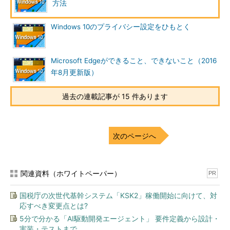
方法
Directory）
」とはマイクロソフトか
・
「
企業のID管理／シングル
サインオンの新しい選択肢 ID
ら提供されているIDの管理・認証・監
aaS の活用
」
Windows 10のプライバシー設定をひもとく
視のための基盤サービス（IDaaS：
Identity as a Service）で、マイクロ
ソフトのクラウドサービス
Microsoft Edgeができること、できないこと（2016
「Microsoft Azure」にラインアップされているサービスの一つ
年8月更新版）
だ（関連記事参照）。
過去の連載記事が 15 件あります
ローカル（オンプレミス）のWindows Server OSで管理されて
いるActive DirectoryドメインとAzure ADは別のものであり、そ
の仕組みや認証方式、利用するプロトコルなども異なっている。
Active Directoryは企業内のユーザーやリソースを管理するため
次のページへ
の基盤であり、基本的にはActive Directoryドメインに参加して
いるユーザーやデバイスのみを管理対象としている。
関連資料（ホワイトペーパー）
PR
これに対してAzure ADは、Microsoft Azureやそれを使ったク
ラウドサービスで利用するための認証基盤である。Windowsデバ
国税庁の次世代基幹システム「KSK2」稼働開始に向けて、対
イスに限らず、Active Directoryに参加できないモバイルデバイ
応すべき変更点とは?
スなどでも利用できる。
5分で分かる「AI駆動開発エージェント」 要件定義から設計・
実装・テストまで