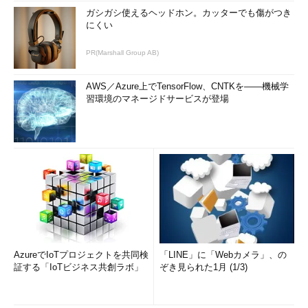
ガシガシ使えるヘッドホン。カッターでも傷がつき
にくい
PR(Marshall Group AB)
AWS／Azure上でTensorFlow、CNTKを――機械学
習環境のマネージドサービスが登場
AzureでIoTプロジェクトを共同検
「LINE」に「Webカメラ」、の
証する「IoTビジネス共創ラボ」
ぞき見られた1月 (1/3)