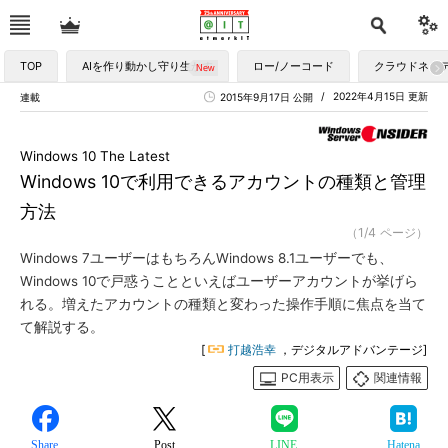
TOP
AIを作り動かし守り生かす
ロー/ノーコード
クラウドネイ
2022年4月15日 更新
連載
2015年9月17日 公開
Windows 10 The Latest
Windows 10で利用できるアカウントの種類と管理
方法
（1/4 ページ）
Windows 7ユーザーはもちろんWindows 8.1ユーザーでも、
Windows 10で戸惑うことといえばユーザーアカウントが挙げら
れる。増えたアカウントの種類と変わった操作手順に焦点を当て
て解説する。
[
打越浩幸
，デジタルアドバンテージ]
PC用表示
関連情報
Share
Post
LINE
Hatena