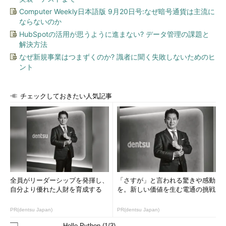
Active DirectoryドメインとAzure ADでは別々にアカウントを
Computer Weekly日本語版 9月20日号:なぜ暗号通貨は主流に
管理しているが、両者を連携（ID／パスワード同期）させてシン
ならないのか
グルサインオン（SSO）を実現することもできる。
HubSpotの活用が思うように進まない? データ管理の課題と
解決方法
Azure Active Directory とは
（Microsoft Azureサイト）
なぜ新規事業はつまずくのか? 識者に聞く失敗しないためのヒ
ント
Azure ADやSSOについては関連記事の連載で取り上げる予定
なので、今回はこれ以上は触れない。
チェックしておきたい人気記事
Windows 10のインストール中に最初のアカウントを作成す
る
それではWindows 10でユーザーアカウントを作成してみよ
う。
アカウントを作成するには、Windows 10のインストールの途
全員がリーダーシップを発揮し、
「さすが」と言われる驚きや感動
中で行う方法と、インストール完了後に別のアカウントを追加す
自分より優れた人財を育成する
を。新しい価値を生む電通の挑戦
る方法の2通りがある。Windows 10を新規インストールしている
場合は、「自分用にセットアップする」の画面で、最初のアカウ
PR(dentsu Japan)
PR(dentsu Japan)
ントを作成できる（Windows 10へのアップグレード時における
Hello Python (1/3)