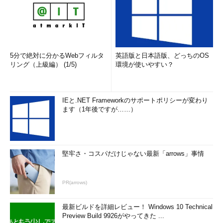
に、「Administrator」や「Guest」という名前のアカウントは存
在しているものの、いずれも無効に設定されているので利用でき
ない。
なおWindows 10 ProやEnterpriseエディションを新規インスト
5分で絶対に分かるWebフィルタ
英語版と日本語版、どっちのOS
リング（上級編） (1/5)
環境が使いやすい？
ールすると、上記の画面の前に、Active Directoryドメインや
Azure ADを使うかどうかの選択画面が表示される。
IEと.NET Frameworkのサポートポリシーが変わり
ます（1年後ですが……）
PCの所有者の選択
堅牢さ・コスパだけじゃない最新「arrows」事情
Windows 10 ProやEnterpriseエディションを新規インスト
ールすると、「自分用にセットアップする」画面の前に、P
Cの所有者を問い合わせる画面が表示される。
PR(arrows)
（1）
Active DirectoryドメインやAzure ADを使う場合は
こちらを選択する。次の画面では、Azure ADとActive Direct
最新ビルドを詳細レビュー！ Windows 10 Technical
oryドメインのどちらに参加するかを選択する。
Preview Build 9926がやってきた ...
（2）
家庭用のPCやドメイン参加機能を持たないWindow