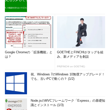
s 10 Homeなど、ドメインがない環境で利用する場合は、こ
れを選択して［次へ］をクリックすると、先の「自分用にセ
ットアップする」の画面が表示される。
上の画面で
（1）
の［自分の組織］を選び、その次の画面で
（［Azure ADに参加する］ではなく）［ドメインに参加する］
を選択した場合は、いったんローカルアカウントの作成画面が表
示される。インストール作業終了後は、そのアカウントでサイン
イン後、Active Directoryドメインへ参加すること（つまり、
Google Chromeの「拡張機能」と
GOETHEとFINCHIがタッグを組
Active Directoryの参加を自動的に行ってくれるわけではないと
は？
み、新メディアを創設
いうこと）。すると以後はActive Directoryドメインアカウント
を使ってサインインできるようになる。この辺りの操作手順は、
PR(FINCHI on GOETHE)
後で説明する。
祝、Windows 7のWindows 10無償アップグレード！
でも、古いPCで動くの？ (1/2)
2．アカウントの追加
Node.jsのMVCフレームワーク「Express」の基礎知
識とインストール (1/3)