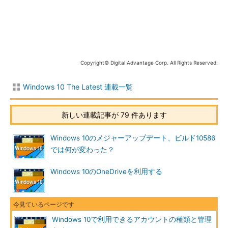
コンシューマー向け）を利用するためのアカウント。一つの
Microsoftアカウントがあれば、OneDriveやメール、検索、地
図、Windowsストアなど、多くのサービスをシームレスに利用で
きる。
●家族アカウント
Copyright© Digital Advantage Corp. All Rights Reserved.
これはMicrosoftアカウントの一種で、指定された2つ以上のア
Windows 10 The Latest 連載一覧
カウントが同一の家族であることを表すアカウントである。家族
アカウントには「親」と「子」という属性があり、親アカウント
新しい連載記事が 79 件あります
は、子アカウントの管理や、アプリの利用制限、利用履歴のチェ
ック、コンテンツの購入の管理・制限などができる。
Windows 10のメジャーアップデート、ビルド10586
●Active Directoryアカウント
では何が変わった？
企業のID管理の基本となるActive Directoryサービスで利用さ
Windows 10のOneDriveを利用する
れるアカウントのこと。
●Azure ADアカウント
Windows 10で利用できるアカウントの種類と管理
「
Azure AD（Azure Active