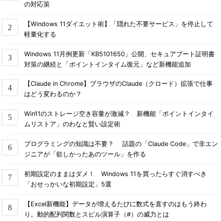
の対応策
【Windows 11ダイエット術】「隠れた不要サービス」を停止して
軽量化する
Windows 11月例更新「KB5101650」公開、セキュアブート証明書
対策の継続と「ポイントインタイム復元」など新機能追加
【Claude in Chrome】ブラウザのClaude（クロード）拡張で仕事
はどう変わるのか？
Win11のストレージ空き容量が激減？ 新機能「ポイントインタイ
ムリストア」のわなと賢い設定術
プログラミングの知識は不要？ 話題の「Claude Code」で非エン
ジニアが「欲しかったあのツール」を作る
初期設定のままはダメ！ Windows 11を買ったらすぐ消すべき
「おせっかいな初期設定」5選
【Excel新機能】データが増えるたびに数式を直すのはもう終わ
り。動的配列関数とスピル演算子（#）の威力とは