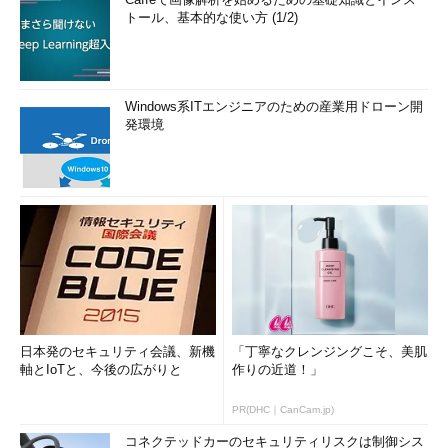
トール、基本的な使い方 (1/2)
Windows系ITエンジニアのための産業用ドローン開
発環境
日本発のセキュリティ会議、新機
「丁寧なクレンジングこそ、美肌
軸とIoTと、今後の広がりと
作りの近道！」
PR(DHC｜CanCam.jp)
コネクテッドカーのセキュリティリスクは制御シス