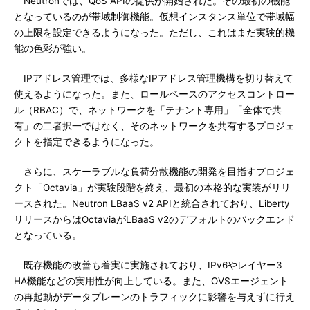
Neutronでは、QoS APIの提供が開始された。その最初の機能
となっているのが帯域制御機能。仮想インスタンス単位で帯域幅
の上限を設定できるようになった。ただし、これはまだ実験的機
能の色彩が強い。
IPアドレス管理では、多様なIPアドレス管理機構を切り替えて
使えるようになった。また、ロールベースのアクセスコントロー
ル（RBAC）で、ネットワークを「テナント専用」「全体で共
有」の二者択一ではなく、そのネットワークを共有するプロジェ
クトを指定できるようになった。
さらに、スケーラブルな負荷分散機能の開発を目指すプロジェ
クト「Octavia」が実験段階を終え、最初の本格的な実装がリリ
ースされた。Neutron LBaaS v2 APIと統合されており、Liberty
リリースからはOctaviaがLBaaS v2のデフォルトのバックエンド
となっている。
既存機能の改善も着実に実施されており、IPv6やレイヤー3
HA機能などの実用性が向上している。また、OVSエージェント
の再起動がデータプレーンのトラフィックに影響を与えずに行え