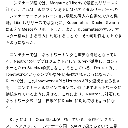
コンテナー関連では、MagnumがLibertyで最初のリリースを
迎えた。これは、仮想マシンあるいはベアメタルサーバーへの、
コンテナーオーケストレーション環境の導入を自動化できる機
能。Libertyリリースでは新たに、Kubernetes、Docker Swarm
に加えてMesosをサポートした。また、Kubernetesのマルチマ
スター構成による導入に対応することで、その可用性を向上でき
るようになった。
コンテナーでは、ネットワーキングも重要な課題となってい
る。NeutronのサブプロジェクトとしてKuryrが誕生し、コンテ
ナーとOpenStackの橋渡しをしようとしている。Dockerでは、
libnetworkというシンプルなAPIが提供されるようになった。
Kuryrでは、このlibnetwork APIとNeutron APIを連携させる働き
をし、コンテナーと仮想インスタンスが同じ形でネットワークに
接続されているように見せる。これにより、Neutronに対応した
ネットワーク製品は、自動的にDockerに対応できるようにな
る。
Kuryrにより、OpenStackが目指している、仮想インスタン
ス、 ベアメタル、コンテナーを同一のAPIで扱えるという世界