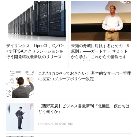
ザイリンクス、OpenCL、C／C+
未知の脅威に対抗するための「6
+でFPGAアクセラレーションを
原則」――ガートナー サミット
行う開発環境最新版のリリースを
から学ぶ、これからの情報セキュ
発表
リティ対策
これだけはやっておきたい！ 基本的なサーバー管理
に役立つグループポリシー設定
【西野亮廣】ビジネス書最新刊『北極星 僕たちは
どう働くか』
PR(FINCHI on GOETHE)