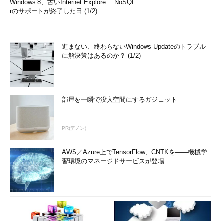
Windows 8、古いInternet Explore
NoSQL
rのサポートが終了した日 (1/2)
進まない、終わらないWindows Updateのトラブル
に解決策はあるのか？ (1/2)
部屋を一瞬で没入空間にするガジェット
PR(デノン)
AWS／Azure上でTensorFlow、CNTKを――機械学
習環境のマネージドサービスが登場