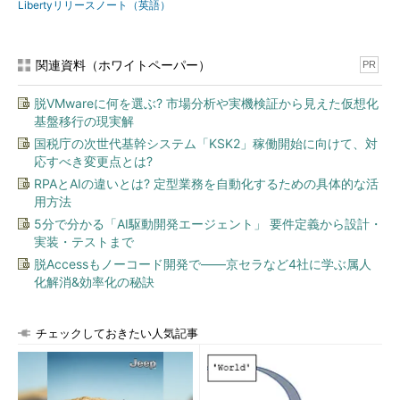
Libertyリリースノート（英語）
関連資料（ホワイトペーパー）
PR
脱VMwareに何を選ぶ? 市場分析や実機検証から見えた仮想化
基盤移行の現実解
国税庁の次世代基幹システム「KSK2」稼働開始に向けて、対
応すべき変更点とは?
RPAとAIの違いとは? 定型業務を自動化するための具体的な活
用方法
5分で分かる「AI駆動開発エージェント」 要件定義から設計・
実装・テストまで
脱Accessもノーコード開発で――京セラなど4社に学ぶ属人
化解消&効率化の秘訣
チェックしておきたい人気記事