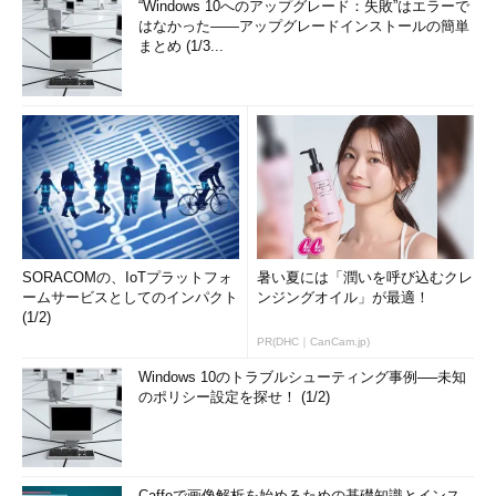
“Windows 10へのアップグレード：失敗”はエラーで
はなかった――アップグレードインストールの簡単
まとめ (1/3...
SORACOMの、IoTプラットフォ
暑い夏には「潤いを呼び込むクレ
ームサービスとしてのインパクト
ンジングオイル」が最適！
(1/2)
PR(DHC｜CanCam.jp)
Windows 10のトラブルシューティング事例──未知
のポリシー設定を探せ！ (1/2)
Caffeで画像解析を始めるための基礎知識とインス