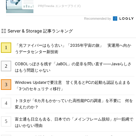
PR(ITmedia エンタープライズ)
Recommended by
Server & Storage 記事ランキング
「光ファイバーはもう古い」「2035年宇宙の旅」 実運用へ向か
うデータセンター新技術
COBOLっぽさを残す「JaBOL」の是非を問い直す――Javaらしさ
はもう問題じゃない
Windows Updateで要注意 甘く見るとPCの起動も認証も止まる
「3つのセキュリティ移行」
トヨタが「6カ月もかかっていた高性能PCの調達」を不要に 何を
変えたのか？
富士通も日立も去る、日本での「メインフレーム脱却」が一筋縄で
はいかない理由