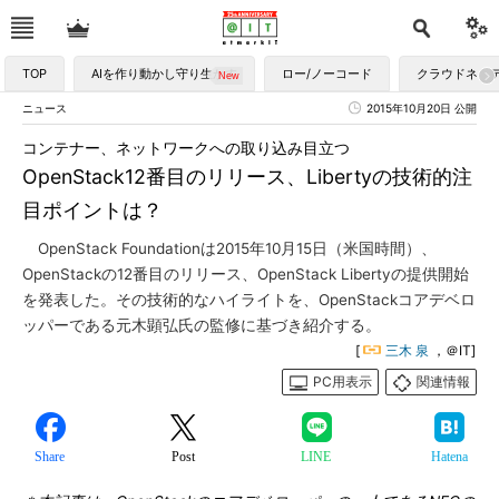
TOP
AIを作り動かし守り生かす
ロー/ノーコード
クラウドネイ
ニュース
2015年10月20日 公開
コンテナー、ネットワークへの取り込み目立つ
OpenStack12番目のリリース、Libertyの技術的注
目ポイントは？
OpenStack Foundationは2015年10月15日（米国時間）、
OpenStackの12番目のリリース、OpenStack Libertyの提供開始
を発表した。その技術的なハイライトを、OpenStackコアデベロ
ッパーである元木顕弘氏の監修に基づき紹介する。
[
三木 泉
，＠IT]
PC用表示
関連情報
Share
Post
LINE
Hatena