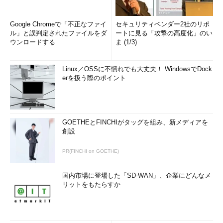
Google Chromeで「不正なファイ
セキュリティベンダー2社のリポ
ル」と誤判定されたファイルをダ
ートに見る「攻撃の高度化」のい
ウンロードする
ま (1/3)
Linux／OSSに不慣れでも大丈夫！ WindowsでDock
erを扱う際のポイント
GOETHEとFINCHIがタッグを組み、新メディアを
創設
PR(FINCHI on GOETHE)
国内市場に登場した「SD-WAN」、企業にどんなメ
リットをもたらすか