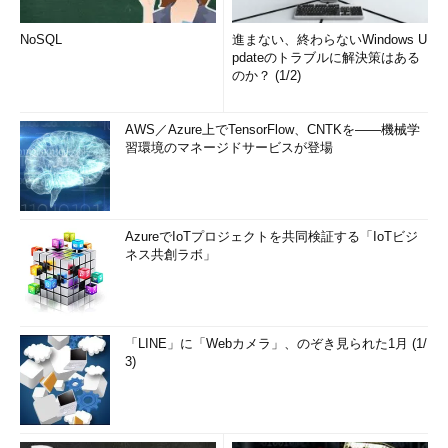
NoSQL
進まない、終わらないWindows U
pdateのトラブルに解決策はある
のか？ (1/2)
AWS／Azure上でTensorFlow、CNTKを――機械学
習環境のマネージドサービスが登場
AzureでIoTプロジェクトを共同検証する「IoTビジ
ネス共創ラボ」
「LINE」に「Webカメラ」、のぞき見られた1月 (1/
3)