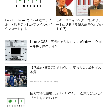
Google Chromeで「不正なファイ
セキュリティベンダー2社のリポ
ル」と誤判定されたファイルをダ
ートに見る「攻撃の高度化」のい
ウンロードする
ま (1/3)
Linux／OSSに不慣れでも大丈夫！ WindowsでDock
erを扱う際のポイント
【見城徹×藤田晋】AI時代でも変わらない経営者の
本質
PR(FINCHI on GOETHE)
国内市場に登場した「SD-WAN」、企業にどんなメ
リットをもたらすか