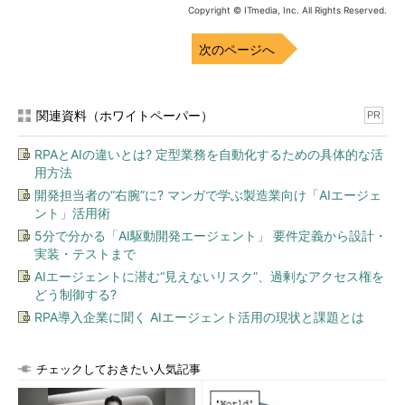
Copyright © ITmedia, Inc. All Rights Reserved.
続いて講演を行ったインテルの常務執行役
員、平野浩介氏は「IoTビジネスとそのキャリア
次のページへ
パス」というタイトルで、IoTが生み出す可能性
のあるキャリア機会について解説した。平野氏
によれば、IoT関連のキャリアには「ビジネス志
関連資料（ホワイトペーパー）
PR
向」と「技術志向」の二つの方向性が考えられ
インテル 常務執行
るという。
RPAとAIの違いとは? 定型業務を自動化するための具体的な活
役員 平野浩介氏
用方法
「IoTは夢のある技術だが、ビジネスとして成立するかは別問
開発担当者の“右腕”に? マンガで学ぶ製造業向け「AIエージェ
題。持続的なビジネスモデルの考案やコンサルティングなどに
ント」活用術
は、ビジネス志向のプロフェッショナルが必要だ」（平野氏）。
5分で分かる「AI駆動開発エージェント」 要件定義から設計・
同氏によれば、IoT関連では「技術的な実現性」を検証する
実装・テストまで
PoC（Proof of Concept）はよく行われているが、「ビジネスと
AIエージェントに潜む“見えないリスク”、過剰なアクセス権を
しての持続性や投資対効果」を確かめるPoCは不十分であること
どう制御する?
が多く、ここに専門人材が入り込む余地があるという。
RPA導入企業に聞く AIエージェント活用の現状と課題とは
また、平野氏は台湾のレンタサイクルサービスである
チェックしておきたい人気記事
「YouBike」を例に挙げながら、「数百万人の会員を抱え、日に
数十万件ものトランザクションが発生するようなサービスを運営