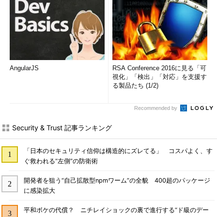
AngularJS
RSA Conference 2016に見る「可
視化」「検出」「対応」を支援す
る製品たち (1/2)
Recommended by
Security & Trust 記事ランキング
「日本のセキュリティ信仰は構造的にズレてる」 コスパよく、す
ぐ救われる“左側”の防衛術
開発者を狙う“自己拡散型npmワーム”の全貌 400超のパッケージ
に感染拡大
平和ボケの代償？ ニチレイショックの裏で進行する“ド級のデー