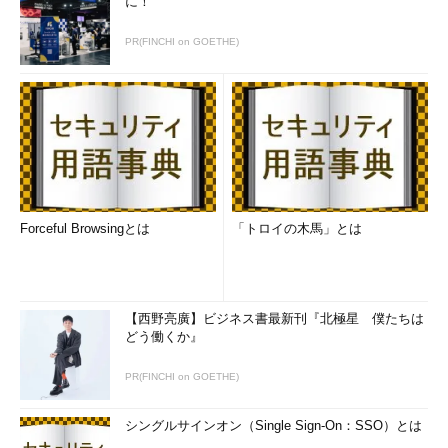
に！
ータを有効活用するためのサービスの構築や、SDx（Software-
Defined anything）などのインフラ構築に携わる技術者にもニー
PR(FINCHI on GOETHE)
ズがあるという。
さらに、セキュリティに関していえば、「これらEnd-to-End
の全ての分野でセキュリティが求められる」と述べ、そのキャリ
アの幅広さを強調した。
Safe by Defalutを実現するフレームワークを整
備するフェイスブック
Forceful Browsingとは
「トロイの木馬」とは
【西野亮廣】ビジネス書最新刊『北極星 僕たちは
どう働くか』
PR(FINCHI on GOETHE)
シングルサインオン（Single Sign-On：SSO）とは