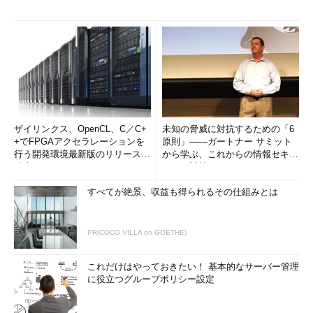
ザイリンクス、OpenCL、C／C+
未知の脅威に対抗するための「6
+でFPGAアクセラレーションを
原則」――ガートナー サミット
行う開発環境最新版のリリースを
から学ぶ、これからの情報セキュ
発表
リティ対策
すべてが絶景、収益も得られるその仕組みとは
PR(COCO VILLA on GOETHE)
これだけはやっておきたい！ 基本的なサーバー管理
に役立つグループポリシー設定