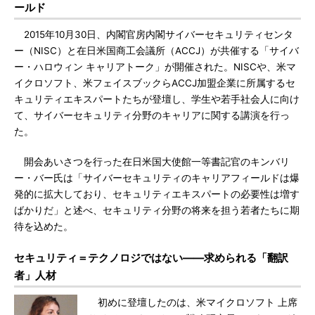
ールド
2015年10月30日、内閣官房内閣サイバーセキュリティセンタ
ー（NISC）と在日米国商工会議所（ACCJ）が共催する「サイバ
ー・ハロウィン キャリアトーク」が開催された。NISCや、米マ
イクロソフト、米フェイスブックらACCJ加盟企業に所属するセ
キュリティエキスパートたちが登壇し、学生や若手社会人に向け
て、サイバーセキュリティ分野のキャリアに関する講演を行っ
た。
開会あいさつを行った在日米国大使館一等書記官のキンバリ
ー・バー氏は「サイバーセキュリティのキャリアフィールドは爆
発的に拡大しており、セキュリティエキスパートの必要性は増す
ばかりだ」と述べ、セキュリティ分野の将来を担う若者たちに期
待を込めた。
セキュリティ＝テクノロジではない――求められる「翻訳
者」人材
初めに登壇したのは、米マイクロソフト 上席