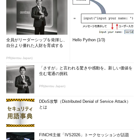
するには、1社では追い付かない」とし、パートナー企業とのア
ライアンスを構築するスキルの重要性についても述べた。
一方、技術面では、コネクテッドデバイスが引き起こす「デー
タ量の爆発」への対応に活躍の機会があるとした。平野氏によれ
ば、2040年には44ゼタバイト（約470億テラバイト）にも達す
全員がリーダーシップを発揮し、
Hello Python (1/3)
るといわれる膨大なデータに関連して、さまざまなキャリアが考
自分より優れた人財を育成する
えられるという。
PR(dentsu Japan)
「さすが」と言われる驚きや感動を。新しい価値を
生む電通の挑戦
PR(dentsu Japan)
DDoS攻撃（Distributed Denial of Service Attack）
とは
「データセンターにおけるビッグデータ処理に加え、いわゆる
エッジコンピューティングとよばれる端末側でのデータ処理技術
に携わる道、あるいは、標準化やバンド幅の拡張に貢献するな
FINCHI主催「IVS2026」トークセッションが話題
ど、通信技術に関わる道もある」（平野氏）。また、こうしたデ