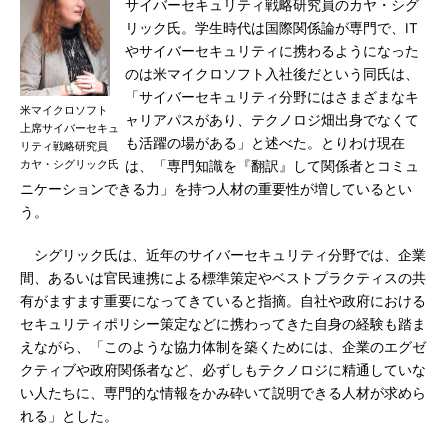
サイバーセキュリティ戦略研究員のカヤ・シグ
リック氏。学生時代は国際関係論が専門で、IT
やサイバーセキュリティに携わるようになった
のは米マイクロソフト入社後だという同氏は、
「サイバーセキュリティ分野にはさまざまなキ
米マイクロソフト
ャリアパスがあり、テクノロジ畑出身でなくて
上席サイバーセキュ
も活躍の場がある」と述べた。とりわけ現在
リティ戦略研究員
カヤ・シグリック氏
は、「専門知識を『翻訳』して関係者とコミュ
ニケーションできる力」を持つ人材の重要性が増しているとい
う。
シグリック氏は、近年のサイバーセキュリティ分野では、企業
間、あるいは官民連携による標準策定やベストプラクティスの共
有がますます重要になってきていると指摘。自社や政府における
セキュリティポリシー策定などに携わってきた自身の経験も踏ま
えながら、「このような協力体制を築くためには、企業のエグゼ
クティブや政府関係者など、必ずしもテクノロジに精通していな
い人たちに、専門的な情報をかみ砕いて説明できる人材が求めら
れる」とした。