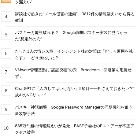
タ漏えい”
講談社で起きた“メール侵害の連鎖” 3812件の情報漏えいから得る
教訓
パスキー万能説破れる？ Google同期パスキー実装に見つかっ
た“想定外の穴”
たった3人の情シス室、インシデント後の対策は「むしろ運用を減
らす」 どう強化した？
VMware管理基盤に“認証突破”の穴 Broadcom「回避策を用意せ
ず」
ChatGPTに「入力してはいけない」5項目――押さえておきたい“生
成AIのNGリスト”
パスキー神話崩壊 Google Password Managerの同期機能を狙う
新攻撃手法
885万件超の情報漏えいが発覚 BASE子会社のEストアーが不正ア
クセス被害