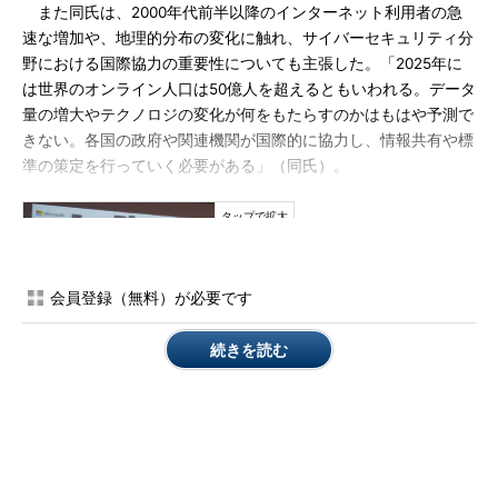
また同氏は、2000年代前半以降のインターネット利用者の急
速な増加や、地理的分布の変化に触れ、サイバーセキュリティ分
野における国際協力の重要性についても主張した。「2025年に
は世界のオンライン人口は50億人を超えるともいわれる。データ
量の増大やテクノロジの変化が何をもたらすのかはもはや予測で
きない。各国の政府や関連機関が国際的に協力し、情報共有や標
準の策定を行っていく必要がある」（同氏）。
会員登録（無料）が必要です
続きを読む
2025年のインターネット利用者の分布予想図。四
角形の大きさは利用者数、色の濃さは人口に占め
るインターネット利用者の割合を示す
「ビジネス志向」か「技術志向」か――IoT関連キャリア
は？