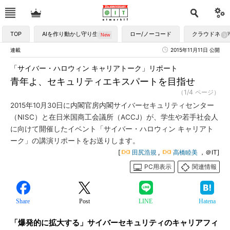
TOP
AIを作り動かし守り生かす
ロー/ノーコード
クラウドネイ
連載
2015年11月11日 公開
「サイバー・ハロウィン キャリアトーク」リポート
青年よ、セキュリティエキスパートを目指せ
（1/4 ページ）
2015年10月30日に内閣官房内閣サイバーセキュリティセンター
（NISC）と在日米国商工会議所（ACCJ）が、学生や若手社会人
に向けて開催したイベント「サイバー・ハロウィン キャリアト
ーク」の講演リポートをお送りします。
[
田尻浩規
,
高橋睦美
，＠IT]
PC用表示
関連情報
Share
Post
LINE
Hatena
「爆発的に拡大する」サイバーセキュリティのキャリアフィ