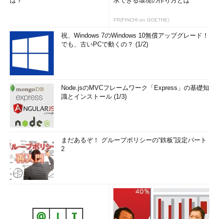
は？
求できる環境の作り方とは
PR(FINCHI on GOETHE)
祝、Windows 7のWindows 10無償アップグレード！
でも、古いPCで動くの？ (1/2)
Node.jsのMVCフレームワーク「Express」の基礎知
識とインストール (1/3)
まだあるぞ！ グループポリシーの“鉄板”設定パート
2