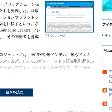
2月17日、ブロックチェーン技
クトを発表した。商取
ーションやプラットフ
築を目指すという。さ
アイ
buted Ledger）フレ
キャ
プレスリリース
し、その開発者を育成
Mast
、このプロジェクトには、米IBMや米インテル、米ヴイエム
テムズ、J. P. モルガン、ロンドン証券取引所グル
や三菱UFJフィナンシャルグループなど、主に日米
早期から関与しているという。
」や「
Let's Encrypt
」プロジェクトなどと同様の
無
ts」の一つとして、ソフトウエア開発プロジェクトのホストとして複
続きを読む
ジェクトの運営を支援している。プロジェクト参加
ーン技術を応用した業界向けアプリケーションに関
いう。