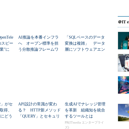
ある取引や台帳記録などを実装しようという機運はビ
＠IT e
トコインの基になったとされる論文では「ブロック
と「プルーフオブワーク」という、合意形成の仕組
nTele
AI推論を本番インフラ
「SQLベースのデータ
はこうした仕組みで用いられる分散型の取引台帳の
例のスピー
へ オープン標準を担
変換は複雑」 データ
、ものの追跡や取引を、大規模な中央サーバーやデ
卒業”に
う分散推論フレームワ
層にソフトウェアエン
実装可能にする点にある。
のか
ーク「llm-d」、CNCF
ジニアリングの手法を
が採択
もたらす「SQLMesh」
スリリースでは分散レジャー技術の応用例として「企業は商品
、メーカーはOEMや監督機関と生産記録を共有し
できる」と示されている。
触手を伸ばす理由としては、この技術を応用するこ
システムの仕組みそのものを、P2Pネットワークの中
9.2」がセ
API設計の常識が変わ
生成AIでナレッジ管理
だろう。企業から見ると中央サーバーへの投資を削
取得、
る？ HTTP新メソッド
を革新 組織知を統合
”にどう
「QUERY」とセキュリ
するツールとは
紹介
したテックビューロのブロックチェーン技術実
ティ対策を学ぶ
PR(ITmedia エンタープライ
に金融機関システムのインフラコストを10分の1未満に削減
ズ)