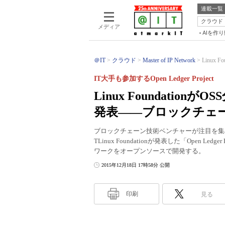
連載一覧
クラウド
メディア
AIを作
＠IT
クラウド
Master of IP Network
Linux
IT大手も参加するOpen Ledger Project
Linux Foundati
発表――ブロックチェ
ブロックチェーン技術ベンチャーが注目を集
TLinux Foundationが発表した「Open
ワークをオープンソースで開発する。
2015年12月18日 17時58分 公開
印刷
見る