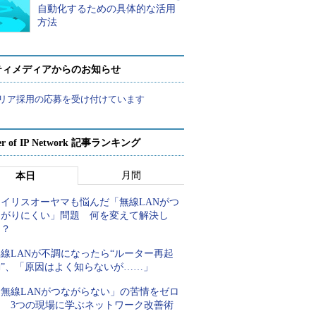
自動化するための具体的な活用
方法
ティメディアからのお知らせ
リア採用の応募を受け付けています
er of IP Network 記事ランキング
月間
本日
アイリスオーヤマも悩んだ「無線LANがつ
ながりにくい」問題 何を変えて解決し
た？
線LANが不調になったら“ルーター再起
動”、「原因はよく知らないが……」
「無線LANがつながらない」の苦情をゼロ
に 3つの現場に学ぶネットワーク改善術