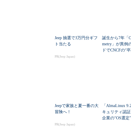
ータベースに適用
こうしたP2P型の分散で信頼性の
ットコインに端を発している。ビッ
チェーン技術」という署名の仕組み
Jeep 抽選で3万円分ギフ
誕生から7年「Ope
みが用いられている。分散レジャー
ト当たる
metry」が異
ことを指す。分散レジャーの利点は
ドでCNCFの“
ータベースシステムなどを使わずに
なぜ支持される
PR(Jeep Japan)
Linux Foundationのプレ
とその支払い状況を簡単に管理でき
て、製品のリコールを減らすことが
こうした技術に大手ITベンダーが
とで、顧客管理、台帳管理といった
Jeepで家族と夏一番の大
「AlmaLinux 
に分散できる利点などが考えられる
冒険へ！
キュリティ認証
企業の“OS選定
減できる可能性がある。
先の記事で
影響する？
PR(Jeep Japan)
装「mijin」も、「2018年まで