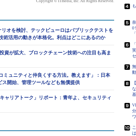
Copyright © ITmedia, Inc. All Rights Reserved.
奈
0
シナリオを検討、テックビューロはパブリックテストを
「
技術活用の動きが本格化。利点はどこにあるのか
「
実
chの投資が拡大、ブロックチェーン技術への注目も高ま
無
コミュニティと仲良くする方法。教えます」：日本
ービス開始、管理ツールなども無償提供
な
 キャリアトーク」リポート：青年よ、セキュリティ
V
は「THE BLOCKCHAIN FOR BUSINESS IS READY IN
の仕組みを、決済、トレーサビリティなどのデ