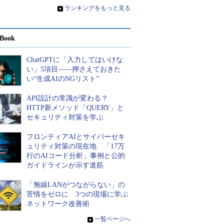
»
ランキングをもっと見る
Book
ChatGPTに「入力してはいけな
い」5項目――押さえておきた
い“生成AIのNGリスト”
API設計の常識が変わる？
HTTP新メソッド「QUERY」と
セキュリティ対策を学ぶ
フロンティアAIとサイバーセキ
ュリティ対策の現在地 「17万
行のAIコード分析」事例と公的
ガイドラインが示す道筋
「無線LANがつながらない」の
苦情をゼロに 3つの現場に学ぶ
ネットワーク改善術
»
一覧ページへ