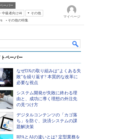
ペーパー
・中級者向けAI
その他
マイページ
ws
その他の特集
イトペーパー
なぜDXの取り組みは“よくある失
敗”を繰り返す? 本質的な改革に
必要な視点
システム開発が失敗に終わる理
k
由と、成功に導く理想の外注先
の見つけ方
デジタルコンテンツの「カゴ落
ち」を防ぐ、決済システムの課
題解決策
RPAとAIの違いとは? 定型業務を