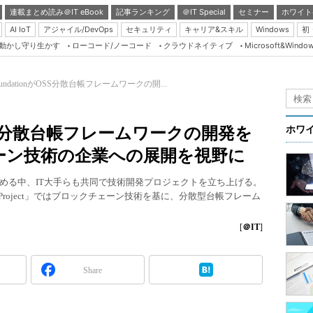
連載まとめ読み＠IT eBook
記事ランキング
＠IT Special
セミナー
ホワイト
AI IoT
アジャイル/DevOps
セキュリティ
キャリア&スキル
Windows
初
り動かし守り生かす
ローコード/ノーコード
クラウドネイティブ
Microsoft&Windo
Server & Storage
HTML5 + UX
 FoundationがOSS分散台帳フレームワークの開...
Smart & Social
Coding Edge
onがOSS分散台帳フレームワークの開発を
ホワ
Java Agile
ーン技術の企業への展開を視野に
Database Expert
める中、IT大手らも共同で技術開発プロジェクトを立ち上げる。
Linux ＆ OSS
 Ledger Project」ではブロックチェーン技術を基に、分散型台帳フレーム
Master of IP Networ
[
＠IT
]
Security & Trust
Test & Tools
Share
Insider.NET
ブログ