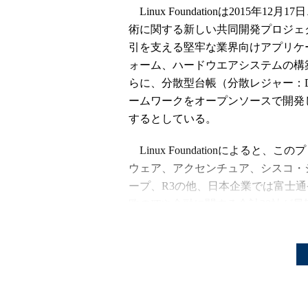
Linux Foundationは2015年1
術に関する新しい共同開発プロジェ
引を支える堅牢な業界向けアプリケ
ォーム、ハードウエアシステムの構
らに、分散型台帳（分散レジャー：Distri
ームワークをオープンソースで開発
するとしている。
Linux Foundationによると
ウェア、アクセンチュア、シスコ・シス
ープ、R3の他、日本企業では富士通
欧のITや金融に関する合計20社が
Linux Foundationは「
OpenDaylight
「Collaborative Projec
数組織によるソフトウエア開発プロ
組織の多くがすでに、ブロックチェ
する研究開発活動に投資していると