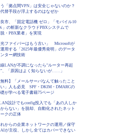
もう「拠点間VPN」は安全じゃないのか？
代替手段が浮上するのはなぜか
良市、「固定電話機 ゼロ」「モバイル10
％」の斬新なクラウドPBXシステムで
脱・PBX業者」を実現
光ファイバーはもう古い」 Microsoftが
運用する「2025年最優秀発明」のデータ
センター網技術
線LANが不調になったら“ルーター再起
動”、「原因はよく知らないが……」
【無料】「メールサーバなんて触ったこと
い」人も必見 SPF・DKIM・DMARCの
基礎が学べる電子書籍75ページ
LAN設計でもconfig投入でも「あの人しか
分からない」を脱却、自動化されたネット
ワークの正体
これからの企業ネットワークの運用／保守
はAIが主役、しかし全てはカバーできない