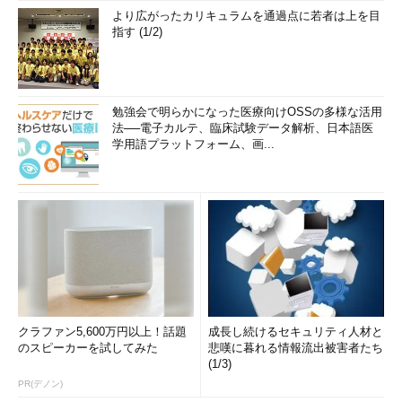
より広がったカリキュラムを通過点に若者は上を目
指す (1/2)
勉強会で明らかになった医療向けOSSの多様な活用
法──電子カルテ、臨床試験データ解析、日本語医
学用語プラットフォーム、画...
クラファン5,600万円以上！話題
成長し続けるセキュリティ人材と
のスピーカーを試してみた
悲嘆に暮れる情報流出被害者たち
(1/3)
PR(デノン)