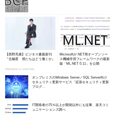
【西野亮廣】ビジネス書最新刊
Microsoftが.NET用オープンソー
『北極星 僕たちはどう働くか』
ス機械学習フレームワークの最新
版「ML.NET 0.11」を公開
PR(FINCHI on GOETHE)
オンプレミスのWindows Server／SQL Server向け
セキュリティ更新サービス「拡張セキュリティ更新
プログ...
IT開発者の75％以上が開発以外にも従事、楽天コミ
ュニケーションズ調べ