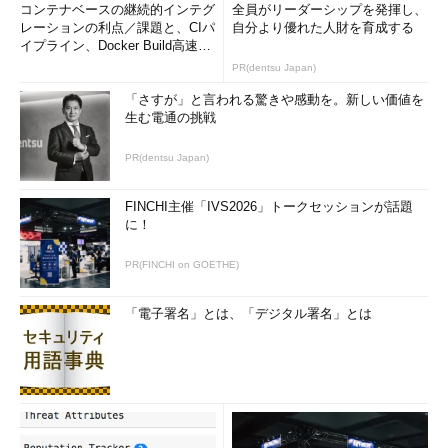
コンテナベースの継続的インテグ
全員がリーダーシップを発揮し、
レーションの利点／課題と、CIパ
自分より優れた人財を育成する
イプライン、Docker Build高速化
のコツ (1/2...
PR(dentsu Japan)
「さすが」と言われる驚きや感動を。新しい価値を
生む電通の挑戦
PR(dentsu Japan)
FINCHI主催「IVS2026」トークセッションが話題
に！
PR(FINCHI on GOETHE)
「電子署名」とは、「デジタル署名」とは