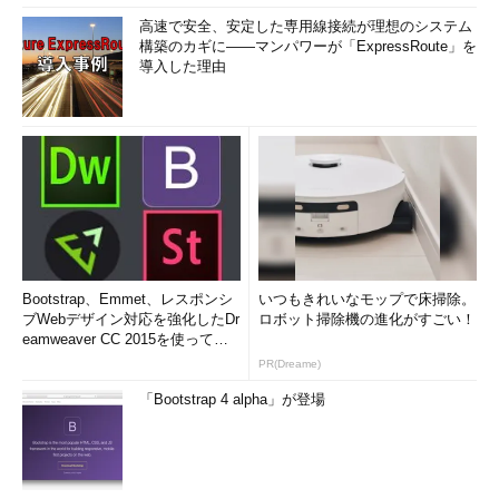
高速で安全、安定した専用線接続が理想のシステム
構築のカギに――マンパワーが「ExpressRoute」を
導入した理由
Bootstrap、Emmet、レスポンシ
いつもきれいなモップで床掃除。
ブWebデザイン対応を強化したDr
ロボット掃除機の進化がすごい！
eamweaver CC 2015を使って
み...
PR(Dreame)
「Bootstrap 4 alpha」が登場