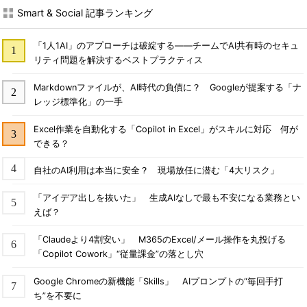
Smart & Social 記事ランキング
「1人1AI」のアプローチは破綻する――チームでAI共有時のセキュ
リティ問題を解決するベストプラクティス
Markdownファイルが、AI時代の負債に？ Googleが提案する「ナ
レッジ標準化」の一手
Excel作業を自動化する「Copilot in Excel」がスキルに対応 何が
できる？
自社のAI利用は本当に安全？ 現場放任に潜む「4大リスク」
「アイデア出しを抜いた」 生成AIなしで最も不安になる業務とい
えば？
「Claudeより4割安い」 M365のExcel/メール操作を丸投げる
「Copilot Cowork」“従量課金”の落とし穴
Google Chromeの新機能「Skills」 AIプロンプトの“毎回手打
ち”を不要に