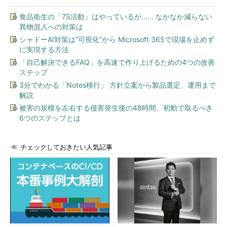
食品衛生の「7S活動」はやっているが...... なかなか減らない
異物混入への対策は
シャドーAI対策は“可視化”から Microsoft 365で現場を止めず
に実現する方法
「自己解決できるFAQ」を高速で作り上げるための4つの改善
ステップ
3分でわかる「Notes移行」 方針立案から製品選定、運用まで
解説
被害の規模を左右する侵害発生後の48時間、初動で取るべき
6つのステップとは
チェックしておきたい人気記事