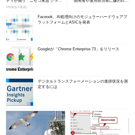
ティが揃う「ニセコ東急 グラ
「開発者や運用担当者に嫌われな
ン・ヒラフ」～東急不動産
いWAF」は可能か
PR(東急不動産)
Faceook、AI処理向けのモジュラーハードウェアプ
ラットフォームとASICを発表
Googleが「Chrome Enterprise 73」をリリース
デジタルトランスフォーメーションの進捗状況を測
定するには