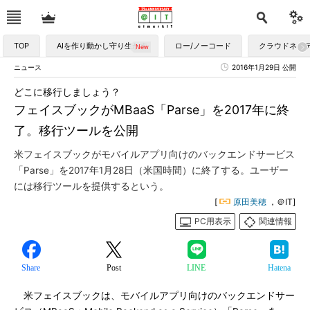
TOP
AIを作り動かし守り生かす
ロー/ノーコード
クラウドネイ
ニュース
2016年1月29日 公開
どこに移行しましょう？
フェイスブックがMBaaS「Parse」を2017年に終
了。移行ツールを公開
米フェイスブックがモバイルアプリ向けのバックエンドサービス
「Parse」を2017年1月28日（米国時間）に終了する。ユーザー
には移行ツールを提供するという。
[
原田美穂
，＠IT]
PC用表示
関連情報
Share
Post
LINE
Hatena
米フェイスブックは、モバイルアプリ向けのバックエンドサー