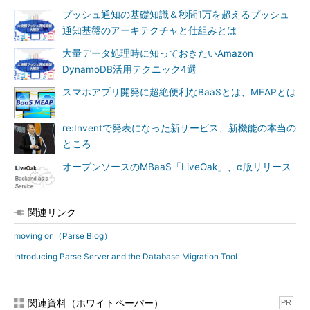
プッシュ通知の基礎知識＆秒間1万を超えるプッシュ
通知基盤のアーキテクチャと仕組みとは
大量データ処理時に知っておきたいAmazon
DynamoDB活用テクニック4選
スマホアプリ開発に超絶便利なBaaSとは、MEAPとは
re:Inventで発表になった新サービス、新機能の本当の
ところ
オープンソースのMBaaS「LiveOak」、α版リリース
関連リンク
moving on（Parse Blog）
Introducing Parse Server and the Database Migration Tool
関連資料（ホワイトペーパー）
PR