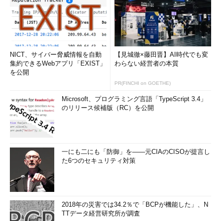
NICT、サイバー脅威情報を自動
【見城徹×藤田晋】AI時代でも変
集約できるWebアプリ「EXIST」
わらない経営者の本質
を公開
PR(FINCHI on GOETHE)
Microsoft、プログラミング言語「TypeScript 3.4」
のリリース候補版（RC）を公開
一にも二にも「防御」を――元CIAのCISOが提言し
た6つのセキュリティ対策
2018年の災害では34.2％で「BCPが機能した」、N
TTデータ経営研究所が調査