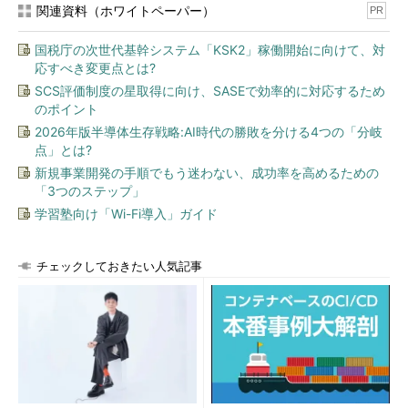
関連資料（ホワイトペーパー）
PR
国税庁の次世代基幹システム「KSK2」稼働開始に向けて、対
応すべき変更点とは?
Start Menu 8のインストールウィザードの画面
SCS評価制度の星取得に向け、SASEで効率的に対応するため
インストールウィザードを最後まで進めると、［Start Menu
のポイント
8セットアップウィザードの完了］画面となる。ここで「Ad
2026年版半導体生存戦略:AI時代の勝敗を分ける4つの「分岐
vanced SystemCareをインストール」のチェックが外れて
いることを確認して、［完了］ボタンをクリックする。
点」とは?
（1）
必ずここのチェックが外れていることを確認する。
新規事業開発の手順でもう迷わない、成功率を高めるための
チェックが入った状態だと、Advanced SystemCareのイン
「3つのステップ」
ストールが始まってしまう。
学習塾向け「Wi-Fi導入」ガイド
インストール完了後、［スタート］メニューのスタイルを「初
チェックしておきたい人気記事
期設定のテーマ」と「Win 10のテーマ」のいずれかから選択する
と、Windows 10の標準の［スタート］ボタンが、Start Menu 8
のものに変更される。