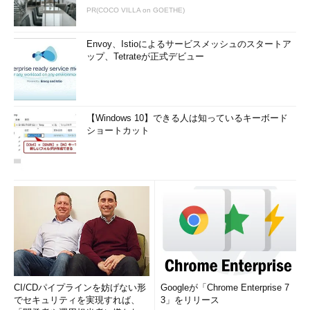
PR(COCO VILLA on GOETHE)
Envoy、Istioによるサービスメッシュのスタートア
ップ、Tetrateが正式デビュー
［Start Menu 8の設定］ダイアログの［一般設定］の画面
アイコンサイズや電源ボタンの動作など、［スタート］メニ
【Windows 10】できる人は知っているキーボード
ューのデザインや挙動を設定できる。
ショートカット
（1）
［一般設定］を選択する。
（2）
この2つにチェックを入れておくと、Windows 10の
起動後に自動的にStart Menu 8が実行される。
（3）
［スタート］メニュー内のアイコンサイズを「大ア
イコン」と「小アイコン」から選択できる。
（4）
［スタート］メニューの［電源ボタン］の動作を
［ユーザー切り替え］［ログオフ］［ロック］［再起動］
［スリープ］［休止状態］［シャットダウン］から選択でき
る。
このようにStart Menu 8を導入することで、Windows 10の
CI/CDパイプラインを妨げない形
Googleが「Chrome Enterprise 7
でセキュリティを実現すれば、
3」をリリース
［スタート］メニューをWindows 7風にすることができる。なお