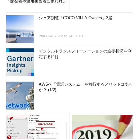
「開発者や運用担当者に嫌われな
Start Menu 8は、前述の通りWindows 8.xにもインストールでき
いWAF」は可能か
るが、注意が必要なのはWindows 8.xをWindows 10にアップグ
レードするとStart Menu 8が互換性のないプログラムとして継承
シェア別荘「COCO VILLA Owners」3選
されないことである。この場合は、Start Menu 8を再インストー
ルする。
PR(COCO VILLA on GOETHE)
■この記事と関連性の高い別の記事
デジタルトランスフォーメーションの進捗状況を測
Windows 8に［スタート］ボタン／［スタート］メニュ
定するには
ーを追加する（Classic Shell編）
（TIPS）
Windows 8に［スタート］メニューを追加する（ツール
バーのショートカット編）
（TIPS）
AWSへ「電話システム」を移行するメリットはある
［送る］メニューに項目を追加する方法（Windows 7／
か？ (1/2)
8.x／10編）
（TIPS）
Windows 8に［スタート］ボタン／［スタート］メニュ
ーを追加する（秀丸スタートメニュー編）
（TIPS）
Windows 8／8.1のスタート画面にファイルやフォルダ
ー、アプリケーションへのショートカットを追加する
（TIPS）