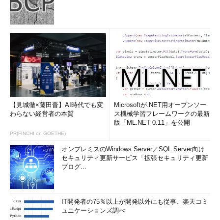
イアログの左ペインで［スタイル］を選択し、「Windows 7風の
テーマ」を選択し、［適用］ボタンを押せばよい。
【見城徹×藤田晋】AI時代でも変
Microsoftが.NET用オープンソー
わらない経営者の本質
ス機械学習フレームワークの最新
［Start Menu 8の設定］ダイアログの［スタイル］の画面
版「ML.NET 0.11」を公開
［Start Menu 8の設定］ダイアログの［スタイル］でStart
PR(FINCHI on GOETHE)
Menu 8のスタイルを設定できる。Windows 7風にするので
あれば、「Windows 7風のテーマ」を選択する。
オンプレミスのWindows Server／SQL Server向け
（1）
［スタイル］を選択する。
セキュリティ更新サービス「拡張セキュリティ更新
（2）
「Windows 7風のテーマ」を選択すると、［スター
プログ...
ト］メニューがWindows 7風になる。
IT開発者の75％以上が開発以外にも従事、楽天コミ
また［スタート］ボタンは、［Start Menu 8の設定］ダイアロ
ュニケーションズ調べ
グの左ペインで［スタートボタン］を選択し、右ペインで好きな