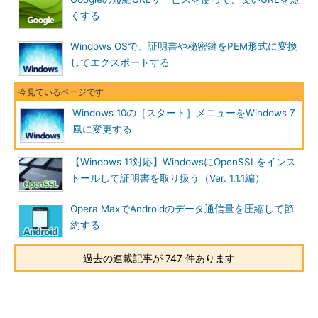
では、Version 2.4が配布されている。ここでは、個人向けの
くする
Start Menu 8のインストールや設定について解説していく。
Windows OSで、証明書や秘密鍵をPEM形式に変換
Start Menu 8
（IObit）
してエクスポートする
Start Menu 8 for Biz
（IObit）
ダウンロードしたファイル「startmenu8_2_4_jp.zip」（ファイ
Windows 10の［スタート］メニューをWindows 7
ルサイズ：約9Mbytes）は、［startmenu8_2_4_jp］フォルダ内
風に変更する
に「startmenu8_2_4_jp.exe」と「ReadMe.txt」が圧縮した状態
で保存されている。この「startmenu8_2_4_jp.exe」を実行する
【Windows 11対応】WindowsにOpenSSLをインス
と、インストールウィザードが起動する（ZIPファイルを展開す
トールして証明書を取り扱う（Ver. 1.1.1編）
る必要はない）。このウィザードの指示に従って進めれば、イン
ストールが完了する。
Opera MaxでAndroidのデータ通信量を圧縮して節
約する
過去の連載記事が 747 件あります