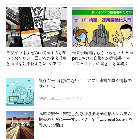
デザインネタをWebで探す人が知
作業手順書はもういらない！ Pup
っておきたい、日ごろのネタ収集
petにおける自動化の定義書「マ
と活用を効率化する4つのアプリ
ニフェスト」の書き方と基礎文法
(1/3)
まとめ (1/5)
既存ツールは捨てない！ アプリ連携で防ぐ情報の
サイロ化
PR(ITmedia エンタープライズ)
高速で安全、安定した専用線接続が理想のシステム
構築のカギに――マンパワーが「ExpressRoute」を
導入した理由