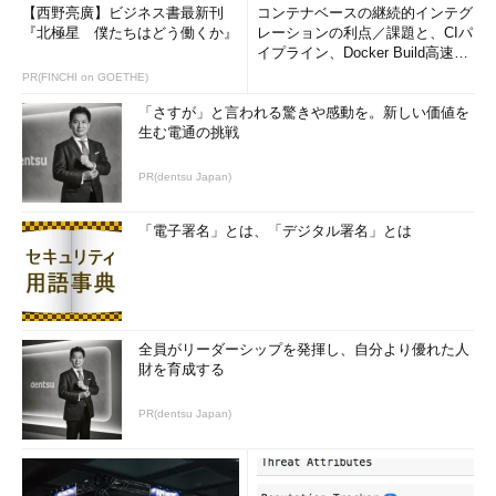
【西野亮廣】ビジネス書最新刊
コンテナベースの継続的インテグ
『北極星 僕たちはどう働くか』
レーションの利点／課題と、CIパ
イプライン、Docker Build高速化
のコツ (1/2...
PR(FINCHI on GOETHE)
「さすが」と言われる驚きや感動を。新しい価値を
生む電通の挑戦
PR(dentsu Japan)
Start Menu 8の初期設定画面
インストールが完了すると、スタイルを選択するダイアログ
が表示される。Windows 7風の［スタート］メニューにした
「電子署名」とは、「デジタル署名」とは
いのであれば、「初期設定のテーマ」を選択する。
（1）
Windows 7風にするのならば、「初期設定のテー
マ」を選択する。
全員がリーダーシップを発揮し、自分より優れた人
［スタート］ボタンや［スタート］メニューのスタイルは、
財を育成する
［スタート］ボタン－［すべてのプログラム］－［Start Menu
8］－［Start Menu 8］を選択して開く、［Start Menu 8の設
PR(dentsu Japan)
定］ダイアログで変更できる。