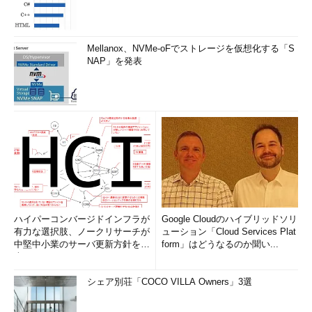
アイコンを選択する。その他、［一般設定］［メニュー］［ユー
ザーインターフェイス］でメニューのアイコンサイズやフォント
サイズなど細かな設定が行える。
Mellanox、NVMe-oFでストレージを仮想化する「S
NAP」を発表
［Start Menu 8の設定］ダイアログの［スタートボタン］
の画面
ハイパーコンバージドインフラが
Google Cloudのハイブリッドソリ
［スタート］ボタンのデザインを変更する場合は、［Start
有力な選択肢、ノークリサーチが
ューション「Cloud Services Plat
Menu 8の設定］ダイアログの［スタートボタン］の右ペイ
中堅中小業のサーバ更新方針を調
form」はどうなるのか聞い...
ンで好きなアイコンを選択する。
査
シェア別荘「COCO VILLA Owners」3選