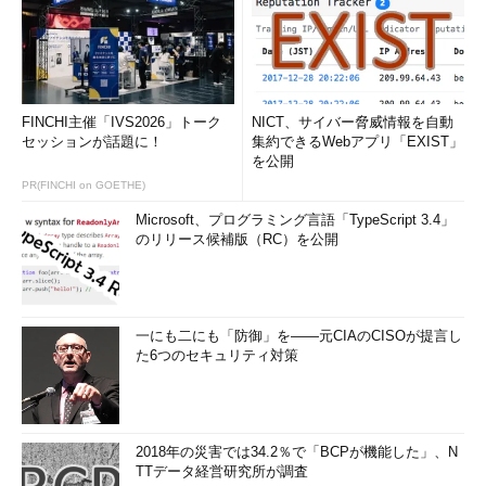
FINCHI主催「IVS2026」トーク
NICT、サイバー脅威情報を自動
セッションが話題に！
集約できるWebアプリ「EXIST」
を公開
PR(FINCHI on GOETHE)
Microsoft、プログラミング言語「TypeScript 3.4」
のリリース候補版（RC）を公開
Start Menu 8に置き換わったWindows 10の［ス
タート］メニュー
インストールが完了すると、Start Menu 8の［ス
一にも二にも「防御」を――元CIAのCISOが提言し
タート］メニューに置き換わる。Windows 10のデ
た6つのセキュリティ対策
フォルトの［スタート］メニューに比べてシンプ
ルで使いやすくなる。
2018年の災害では34.2％で「BCPが機能した」、N
Windows 7風にしたいのであれば、［Start Menu 8の設定］ダ
TTデータ経営研究所が調査