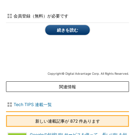
Windows 7と同様の［スタート］メニューが使いたいという人
会員登録（無料）が必要です
も少なからずいるだろう。そのような人は、IObitが提供している
「Start Menu 8」をインストールするとよい。もともとStart
続きを読む
Menu 8は、Windows 8.xに［スタート］ボタン／［スタート］
メニューを追加するためのものだが、Windows 10の［スター
ト］メニューをWindows 7風にもできる。
このツールを利用することで、Windows 10の［スタート］メ
ニューを使い慣れたWindows 7と同様の使い勝手を実現できるよ
Copyright© Digital Advantage Corp. All Rights Reserved.
うになった。
関連情報
本稿では、Start Menu 8のインストール方法などを紹介する。
なお、Start Menu 8は個人ユーザーの場合は無償、法人ユーザー
の場合は保守ライセンスの「Start Menu 8 for Biz」を利用する
Tech TIPS 連載一覧
必要があり、PC1台当たり1833円（税別）となっている。
新しい連載記事が 872 件あります
操作方法
Start Menu 8は、以下のサイトから入手できる。原稿執筆時点
Googleの短縮URLサービスを使って、長いURLを短