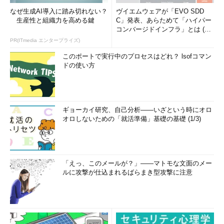
なぜ生成AI導入に踏み切れない？
ヴイエムウェアが「EVO SDD
生産性と組織力を高める鍵
C」発表、あらためて「ハイパー
コンバージドインフラ」とは (1/
2)
PR(ITmedia エンタープライズ)
このポートで実行中のプロセスはどれ？ lsofコマン
ドの使い方
ギョーカイ研究、自己分析――いざという時にオロ
オロしないための「就活準備」基礎の基礎 (1/3)
「えっ、このメールが？」――マトモな文面のメー
ルに攻撃が仕込まれるばらまき型攻撃に注意