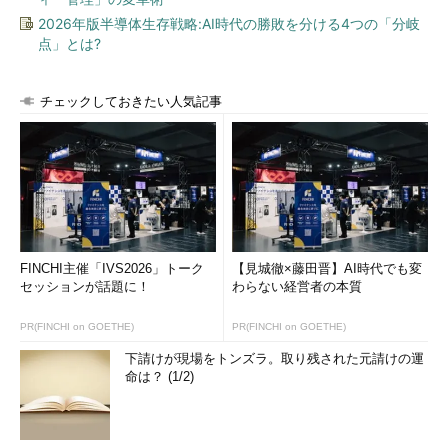
2026年版半導体生存戦略:AI時代の勝敗を分ける4つの「分岐
点」とは?
チェックしておきたい人気記事
FINCHI主催「IVS2026」トーク
【見城徹×藤田晋】AI時代でも変
セッションが話題に！
わらない経営者の本質
PR(FINCHI on GOETHE)
PR(FINCHI on GOETHE)
下請けが現場をトンズラ。取り残された元請けの運
命は？ (1/2)