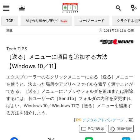
TOP
AIを作り動かし守り生かす
ロー/ノーコード
クラウドネイ
連載
2023年2月22日 公開
Tech TIPS
［送る］メニューに項目を追加する方法
【Windows 10／11】
エクスプローラーの右クリックメニューにある［送る］メニュー
を使うと、決まった場所やアプリへファイルを素早く渡すことが
できる。［送る］メニューにアプリやフォルダを追加または削除
するには、各ユーザーの［SendTo］フォルダの内容を変更すれ
ばよい。Windows 10／Windows 11で［送る］メニューを編集す
る方法を紹介しよう。
[
デジタルアドバンテージ
，著]
PC用表示
関連情報