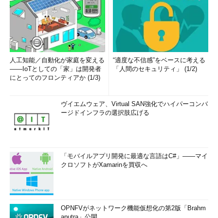
人工知能／自動化が家庭を変える
“適度な不信感”をベースに考える
――IoTとしての「家」は開発者
「人間のセキュリティ」 (1/2)
にとってのフロンティアか (1/3)
ヴイエムウェア、Virtual SAN強化でハイパーコンバ
ージドインフラの選択肢広げる
「モバイルアプリ開発に最適な言語はC#」――マイ
クロソフトがXamarinを買収へ
OPNFVがネットワーク機能仮想化の第2版「Brahm
aputra」公開