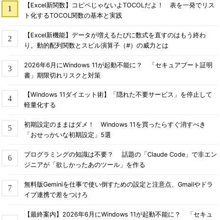
【Excel新関数】コピペじゃないよTOCOLだよ！ 表を一発でリス
ト化するTOCOL関数の基本と実践
【Excel新機能】データが増えるたびに数式を直すのはもう終わ
り。動的配列関数とスピル演算子（#）の威力とは
2026年6月にWindows 11が起動不能に？ 「セキュアブート証明
書」期限切れリスクと対策
【Windows 11ダイエット術】「隠れた不要サービス」を停止して
軽量化する
初期設定のままはダメ！ Windows 11を買ったらすぐ消すべき
「おせっかいな初期設定」5選
プログラミングの知識は不要？ 話題の「Claude Code」で非エン
ジニアが「欲しかったあのツール」を作る
無料版Geminiを仕事で使い倒すための設定と注意点、Gmailやドラ
イブ連携で差をつけろ
【最終案内】2026年6月にWindows 11が起動不能に？ 「セキュ