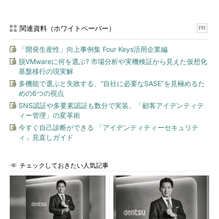
関連資料（ホワイトペーパー）
PR
「開発生産性」向上事例集 Four Keys活用企業編
脱VMwareに何を選ぶ? 市場分析や実機検証から見えた仮想化
基盤移行の現実解
多機能で選ぶと失敗する、“自社に必要なSASE”を見極めるた
めの6つの視点
SNS認証や多要素認証も数分で実装、「顧客アイデンティテ
ィー管理」の変革術
今すぐ自己診断ができる 「アイデンティティーセキュリテ
ィ」見直しガイド
チェックしておきたい人気記事