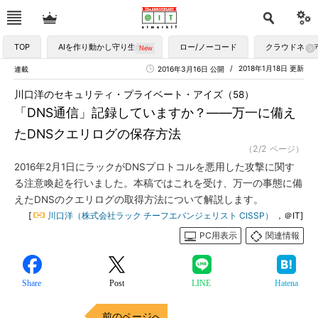
TOP
AIを作り動かし守り生かす
ロー/ノーコード
クラウドネイ
2018年1月18日 更新
連載
2016年3月16日 公開
川口洋のセキュリティ・プライベート・アイズ（58）
「DNS通信」記録していますか？――万一に備え
たDNSクエリログの保存方法
（2/2 ページ）
2016年2月1日にラックがDNSプロトコルを悪用した攻撃に関す
る注意喚起を行いました。本稿ではこれを受け、万一の事態に備
えたDNSのクエリログの取得方法について解説します。
[
川口洋（株式会社ラック チーフエバンジェリスト CISSP）
，＠IT]
PC用表示
関連情報
Share
Post
LINE
Hatena
前のページへ