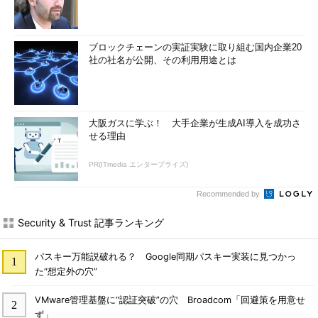
ブロックチェーンの実証実験に取り組む国内企業20
社の社名が公開、その利用用途とは
大阪ガスに学ぶ！ 大手企業が生成AI導入を成功さ
せる理由
PR(ITmedia エンタープライズ)
Recommended by
Security & Trust 記事ランキング
パスキー万能説破れる？ Google同期パスキー実装に見つかっ
た“想定外の穴”
VMware管理基盤に“認証突破”の穴 Broadcom「回避策を用意せ
ず」