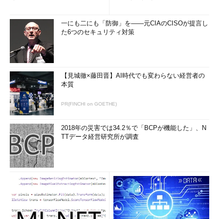
一にも二にも「防御」を――元CIAのCISOが提言し
た6つのセキュリティ対策
【見城徹×藤田晋】AI時代でも変わらない経営者の
本質
PR(FINCHI on GOETHE)
2018年の災害では34.2％で「BCPが機能した」、N
TTデータ経営研究所が調査