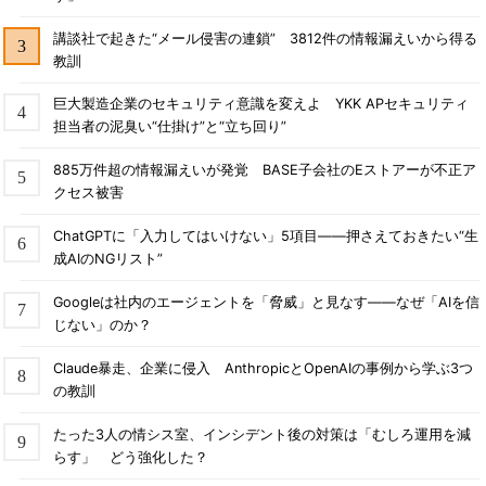
講談社で起きた“メール侵害の連鎖” 3812件の情報漏えいから得る
教訓
巨大製造企業のセキュリティ意識を変えよ YKK APセキュリティ
担当者の泥臭い“仕掛け”と“立ち回り”
885万件超の情報漏えいが発覚 BASE子会社のEストアーが不正ア
クセス被害
ChatGPTに「入力してはいけない」5項目――押さえておきたい“生
成AIのNGリスト”
Googleは社内のエージェントを「脅威」と見なす――なぜ「AIを信
じない」のか？
Claude暴走、企業に侵入 AnthropicとOpenAIの事例から学ぶ3つ
の教訓
たった3人の情シス室、インシデント後の対策は「むしろ運用を減
らす」 どう強化した？