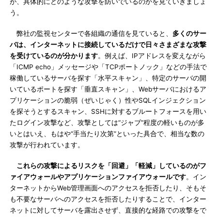
が、具体的にどのような攻撃を防いでいるのかを見ていきましょ
う。
弊社の監視センターで各組織の通信を見ていると、
多くのサー
バは、インターネットに接続しているだけで日々さまざまな攻撃
を受けているのが分かります
。例えば、IPアドレスを変えながら
「ICMP echo」メッセージや「TCPポートノック」などの手法で
稼働しているサーバを探す「水平スキャン」、特定のサーバの開
いているポートを探す「垂直スキャン」、Webサーバにおけるア
プリケーションの脆弱（ぜいじゃく）性やSQLインジェクション
を探そうとするスキャン、SSHに対するブルートフォースを用い
たログイン攻撃など、攻撃としては“ジャブ”程度の軽いものが多
いとはいえ、もはや“手当たり次第”といった具合で、相当な数の
攻撃が行われています。
これらの攻撃によるリスクを「回避」「軽減」しているのがフ
ァイアウォールやアプリケーションファイアウォールです
。イン
ターネットからWeb管理画面へのアクセスを拒否したり、そもそ
も不要なサーバへのアクセスを拒否したりすることで、インター
ネットに対してサーバを露出させず、直接的な経路での攻撃をで