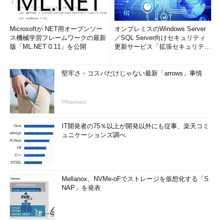
Microsoftが.NET用オープンソー
オンプレミスのWindows Server
ス機械学習フレームワークの最新
／SQL Server向けセキュリティ
版「ML.NET 0.11」を公開
更新サービス「拡張セキュリティ
更新プログ...
堅牢さ・コスパだけじゃない最新「arrows」事情
PR(arrows)
IT開発者の75％以上が開発以外にも従事、楽天コミ
ュニケーションズ調べ
Mellanox、NVMe-oFでストレージを仮想化する「S
NAP」を発表