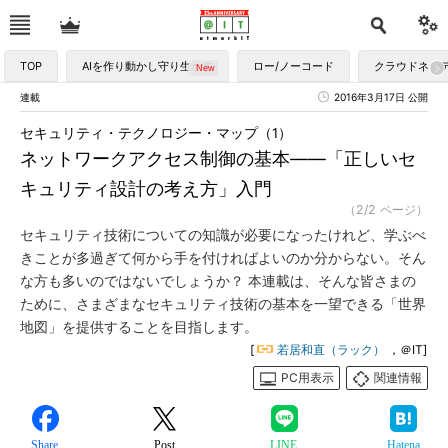
TOP
AIを作り動かし守り生かす
ロー/ノーコード
クラウドネイ
連載
2016年3月17日 公開
セキュリティ・テクノロジー・マップ（1）
ネットワークアクセス制御の基本――「正しいセ
キュリティ設計の考え方」入門
（2/2 ページ）
セキュリティ技術についての知識が必要になったけれど、学ぶべ
きことが多過ぎて何から手を付ければよいのか分からない。そん
な方も多いのではないでしょうか？ 本連載は、そんな皆さまの
ために、さまざまなセキュリティ技術の基本を一望できる「世界
地図」を提供することを目指します。
[
若居和直（ラック）
，＠IT]
PC用表示
関連情報
Share
Post
LINE
Hatena