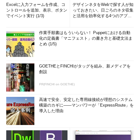
Excelに入力フォームを作成、コ
デザインネタをWebで探す人が知
ントロールを追加、表示、ボタン
っておきたい、日ごろのネタ収集
でイベント実行 (1/3)
と活用を効率化する4つのアプリ
(1/3)
作業手順書はもういらない！ Puppetにおける自動
化の定義書「マニフェスト」の書き方と基礎文法ま
とめ (1/5)
GOETHEとFINCHIがタッグを組み、新メディアを
創設
PR(FINCHI on GOETHE)
高速で安全、安定した専用線接続が理想のシステム
構築のカギに――マンパワーが「ExpressRoute」を
導入した理由