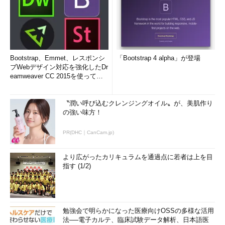
Bootstrap、Emmet、レスポンシ
「Bootstrap 4 alpha」が登場
ブWebデザイン対応を強化したDr
eamweaver CC 2015を使って
み...
〝潤い呼び込むクレンジングオイル〟が、美肌作り
の強い味方！
PR(DHC｜CanCam.jp)
より広がったカリキュラムを通過点に若者は上を目
指す (1/2)
勉強会で明らかになった医療向けOSSの多様な活用
法──電子カルテ、臨床試験データ解析、日本語医