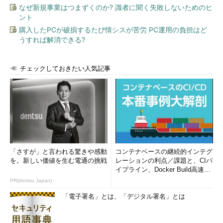
なぜ新規事業はつまずくのか? 識者に聞く失敗しないためのヒ
ント
購入したPCが破損するたび情シスが苦労 PC運用の負担はど
うすれば解消できる?
チェックしておきたい人気記事
「さすが」と言われる驚きや感動
コンテナベースの継続的インテグ
を。新しい価値を生む電通の挑戦
レーションの利点／課題と、CIパ
イプライン、Docker Build高速化
のコツ (1/2...
PR(dentsu Japan)
「電子署名」とは、「デジタル署名」とは