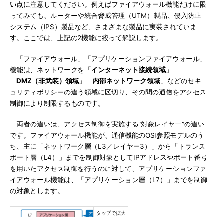
い
点に注意してください。例えばファイアウォール機能だけに限
ってみても、ルーターや統合脅威管理（UTM）製品、侵入防止
システム（IPS）製品など、さまざまな製品に実装されていま
す。ここでは、上記の2機能に絞って解説します。
「ファイアウォール」「アプリケーションファイアウォール」
機能は、ネットワークを「
インターネット接続領域
」
「
DMZ（非武装）領域
」「
内部ネットワーク領域
」などのセキ
ュリティポリシーの違う領域に区切り、その間の通信をアクセス
制御により制限するものです。
両者の違いは、アクセス制御を実施する“対象レイヤー”の違い
です。ファイアウォール機能が、通信機能のOSI参照モデルのう
ち、主に「ネットワーク層（L3／レイヤー3）」から「トランス
ポート層（L4）」までを制御対象としてIPアドレスやポート番号
を用いたアクセス制御を行うのに対して、アプリケーションファ
イアウォール機能は、「アプリケーション層（L7）」までを制御
の対象とします。