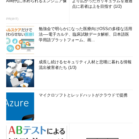
AI時代に求められるエンジニア像
より広がったカリキュラムを通過
点に若者は上を目指す (1/2)
PR(＠IT)
勉強会で明らかになった医療向けOSSの多様な活用
法──電子カルテ、臨床試験データ解析、日本語医
学用語プラットフォーム、画...
成長し続けるセキュリティ人材と悲嘆に暮れる情報
流出被害者たち (1/3)
マイクロソフトとレッドハットがクラウドで提携