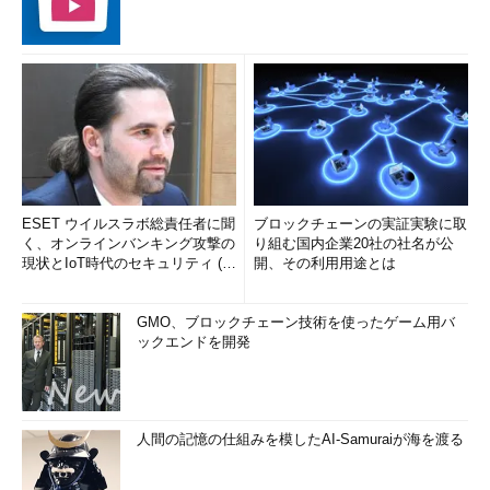
ESET ウイルスラボ総責任者に聞
ブロックチェーンの実証実験に取
く、オンラインバンキング攻撃の
り組む国内企業20社の社名が公
現状とIoT時代のセキュリティ (1/
開、その利用用途とは
2)
GMO、ブロックチェーン技術を使ったゲーム用バ
ックエンドを開発
人間の記憶の仕組みを模したAI-Samuraiが海を渡る