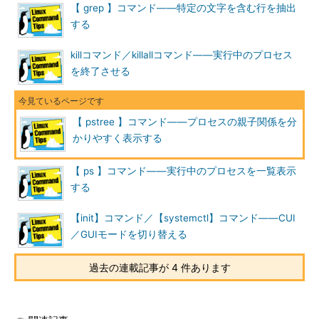
【 grep 】コマンド――特定の文字を含む行を抽出
する
コマンド実行例
killコマンド／killallコマンド――実行中のプロセス
pstree
を終了させる
pstree -U | more
【 pstree 】コマンド――プロセスの親子関係を分
かりやすく表示する
【 ps 】コマンド――実行中のプロセスを一覧表示
する
【init】コマンド／【systemctl】コマンド――CUI
／GUIモードを切り替える
画面1
「pstree」で全てのプロセスをツリー形式で表示。
「more」で表示するため「-U」オプションでけい線文字を
過去の連載記事が 4 件あります
使用するよう指定している
目次に戻る