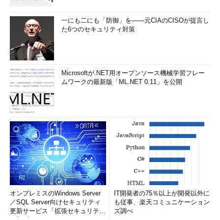
pstree -H プロセスID
一にも二にも「防御」を――元CIAのCISOが提言し
た6つのセキュリティ対策
Microsoftが.NET用オープンソース機械学習フレー
ムワークの最新版「ML.NET 0.11」を公開
画面5
「pstree -H プロセスID」で指定したプロセスを先
祖プロセスも含めて表示。「more」で表示しているため「-
U」オプションも併用している
なお、「
-H
」オプションは、現在のプロセスを含むツリーを強
調表示するオプションです。GUI環境では強調表示を確認するこ
とができます（
画面6
）。
オンプレミスのWindows Server
IT開発者の75％以上が開発以外に
／SQL Server向けセキュリティ
も従事、楽天コミュニケーション
更新サービス「拡張セキュリティ
ズ調べ
更新プログ...