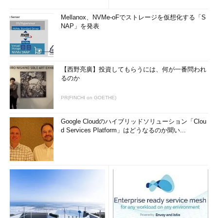
Mellanox、NVMe-oFでストレージを仮想化する「S
NAP」を発表
【西野亮廣】投資してもらうには、何が一番問われ
るのか
画面6
GUI環境での実行（途中省略しています）
PR(FINCHI on GOETHE)
目次に戻る
Google Cloudのハイブリッドソリューション「Clou
d Services Platform」はどうなるのか聞い...
筆者紹介
西村 めぐみ（にしむら めぐみ）
PC-9801N／PC-386MからのDOSユーザー。1992年より生産管
理のパッケージソフトウェアの開発およびサポート業務を担
当。のち退社し、専業ライターとして活動を開始。著書に『図
解でわかるLinux』『らぶらぶLinuxシリーズ』『はじめてでも