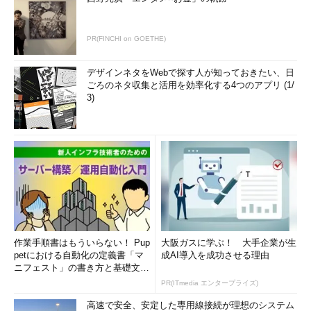
PR(FINCHI on GOETHE)
デザインネタをWebで探す人が知っておきたい、日
ごろのネタ収集と活用を効率化する4つのアプリ (1/
3)
作業手順書はもういらない！ Pup
大阪ガスに学ぶ！ 大手企業が生
petにおける自動化の定義書「マ
成AI導入を成功させる理由
ニフェスト」の書き方と基礎文法
まとめ (1/5)
PR(ITmedia エンタープライズ)
高速で安全、安定した専用線接続が理想のシステム