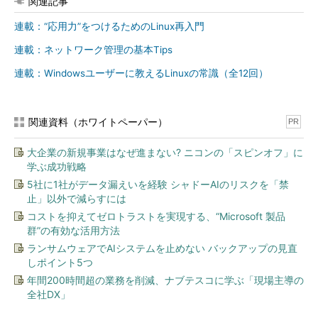
関連記事
自分が実行しているプロセスを表示する
連載：“応用力”をつけるためのLinux再入門
連載：ネットワーク管理の基本Tips
「
pstree ユーザー名
」で、指定したユーザーのプロセスが表
示されます（
画面2
）。
連載：Windowsユーザーに教えるLinuxの常識（全12回）
コマンド実行例
関連資料（ホワイトペーパー）
PR
pstree ユーザー名
大企業の新規事業はなぜ進まない? ニコンの「スピンオフ」に
学ぶ成功戦略
5社に1社がデータ漏えいを経験 シャドーAIのリスクを「禁
止」以外で減らすには
画面2
「pstree ユーザー名」で指定したユーザーのプロセ
コストを抑えてゼロトラストを実現する、“Microsoft 製品
スを表示（ここでは自分のプロセスを表示している）
群”の有効な活用方法
ランサムウェアでAIシステムを止めない バックアップの見直
CUI（Character User Interface）環境の場合はシェルと
しポイント5つ
pstreeコマンドのみのさみしい表示になるかもしませんが、
年間200時間超の業務を削減、ナブテスコに学ぶ「現場主導の
GUI（Graphical User Interface）環境の場合はもっと“にぎや
全社DX」
か”な表示になります。この場合、「
-h
」オプション（--
highlight-all）で現在のプロセスを強調表示すると、もっと分か