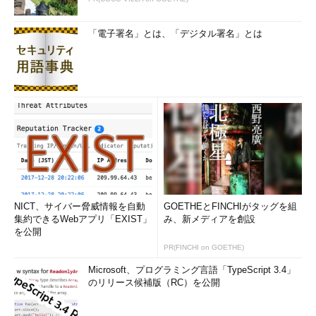
「2414」だった場合、「pstree 2414」と実行すれば、bashと
pstreeが表示されることになります。なお、プロセスIDは
psコマ
「電子署名」とは、「デジタル署名」とは
ンド
で調べることができます（
画面4
）。
コマンド実行例
pstree プロセスID
画面4
「ps」で現在使用しているシェル（bash）のプロセ
スIDを調べ、「pstree」でそのプロセスIDを表示している
NICT、サイバー脅威情報を自動
GOETHEとFINCHIがタッグを組
集約できるWebアプリ「EXIST」
み、新メディアを創設
ここで、「
-H
」オプション（--highlight-pid=）を使うと、指
を公開
定したプロセスの親、その親……を含めて表示することができま
PR(FINCHI on GOETHE)
す（
画面5
）。親プロセスとその親……をまとめて、“先祖プロセ
Microsoft、プログラミング言語「TypeScript 3.4」
ス”のように呼びます。
のリリース候補版（RC）を公開
コマンド実行例