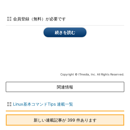
-s プロセス
--show-parents=プ
指定したプロセスの親を表示する
ID
ロセスID
-h
--highlight-all
カレントプロセスとその先祖のプロセスを
会員登録（無料）が必要です
強調表示する
-H プロセス
--highlight-pid=プ
指定したプロセスとその先祖のプロセスを
続きを読む
ID
ロセスID
強調表示する
-A
--ascii
ASCII文字で表示する
-U
--unicode
UTF-8のけい線文字で表示する
目次に戻る
Copyright © ITmedia, Inc. All Rights Reserved.
全てのプロセスをツリー形式で表示する
関連情報
pstreeを単独で実行すると、全てのプロセスがツリー形式で表
示されます。かなりの量なので「more」コマンドなどと組み合
Linux基本コマンドTips 連載一覧
わせて表示するとよいでしょう。この時、けい線が自動で「－」
や「＋」などの記号になりますが、けい線文字を使いたい場合は
新しい連載記事が 399 件あります
「
-U
」オプション（--unicodeオプション）を使用します（
画面
1
）。