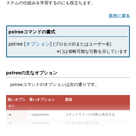
ステムの仕組みを学習するのにも役立ちます。
目次に戻る
pstreeコマンドの書式
pstree [
オプション
]
[プロセスIDまたはユーザー名]
※[ ]は省略可能な引数を示しています
pstreeの主なオプション
pstreeコマンドのオプションは次の通りです。
短いオプシ
長いオプション
意味
ョン
-a
--arguments
コマンドラインの引数も表示する
-p
--show-pids
プロセスIDを表示する
-l
--long
長い行で表示する