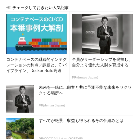
りやすくなります（
画面3
）。
チェックしておきたい人気記事
コンテナベースの継続的インテグ
全員がリーダーシップを発揮し、
レーションの利点／課題と、CIパ
自分より優れた人財を育成する
イプライン、Docker Build高速化
のコツ (1/2...
PR(dentsu Japan)
画面3
GUI環境で「pstree ユーザー名」を実行（途中省略
未来を一緒に…顧客と共に予測不能な未来をワクワ
しています）
クする場所へ
目次に戻る
PR(dentsu Japan)
指定したプロセスの先祖を表示する
すべてが絶景、収益も得られるその仕組みとは
「
pstree プロセスID
」で、指定したプロセスが子プロセスと
共に表示されます。例えば、現在使用しているシェルのIDが
PR(COCO VILLA on GOETHE)