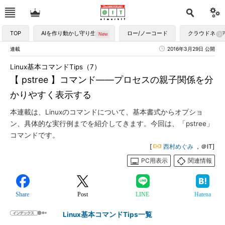
TOP
AIを作り動かし守り生かす
ロー/ノーコード
クラウドネイ
連載
2016年3月29日 公開
Linux基本コマンドTips（7）
【 pstree 】コマンド――プロセスの親子関係を分
かりやすく表示する
本連載は、Linuxのコマンドについて、基本書式からオプショ
ン、具体的な実行例までを紹介してきます。今回は、「pstree」
コマンドです。
[
西村めぐみ
，＠IT]
PC用表示
関連情報
Share
Post
LINE
Hatena
Linux基本コマンドTips一覧