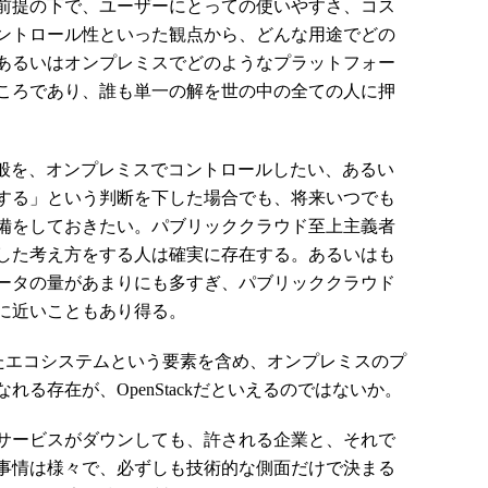
前提の下で、ユーザーにとっての使いやすさ、コス
ントロール性といった観点から、どんな用途でどの
あるいはオンプレミスでどのようなプラットフォー
ころであり、誰も単一の解を世の中の全ての人に押
般を、オンプレミスでコントロールしたい、あるい
する」という判断を下した場合でも、将来いつでも
備をしておきたい。パブリッククラウド至上主義者
した考え方をする人は確実に存在する。あるいはも
ータの量があまりにも多すぎ、パブリッククラウド
に近いこともあり得る。
たエコシステムという要素を含め、オンプレミスのプ
る存在が、OpenStackだといえるのではないか。
サービスがダウンしても、許される企業と、それで
事情は様々で、必ずしも技術的な側面だけで決まる