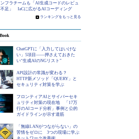
インフラチームも「AI生成コードのレビュ
不足」 IaCに広がるAIコーディング
»
ランキングをもっと見る
Book
ChatGPTに「入力してはいけな
い」5項目――押さえておきた
い“生成AIのNGリスト”
API設計の常識が変わる？
HTTP新メソッド「QUERY」と
セキュリティ対策を学ぶ
フロンティアAIとサイバーセキ
ュリティ対策の現在地 「17万
行のAIコード分析」事例と公的
ガイドラインが示す道筋
「無線LANがつながらない」の
苦情をゼロに 3つの現場に学ぶ
ネットワーク改善術