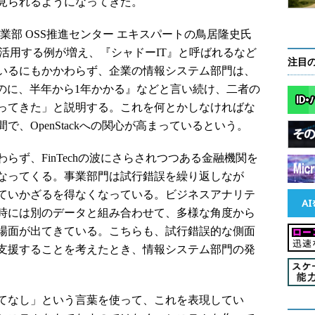
見られるようになってきた。
業部 OSS推進センター エキスパートの鳥居隆史氏
活用する例が増え、『シャドーIT』と呼ばれるなど
注目
いるにもかかわらず、企業の情報システム部門は、
るのに、半年から1年かかる』などと言い続け、二者の
ってきた」と説明する。これを何とかしなければな
、OpenStackへの関心が高まっているという。
ず、FinTechの波にさらされつつある金融機関を
なってくる。事業部門は試行錯誤を繰り返しなが
ていかざるを得なくなっている。ビジネスアナリテ
時には別のデータと組み合わせて、多様な角度から
場面が出てきている。こちらも、試行錯誤的な側面
支援することを考えたとき、情報システム部門の発
てなし」という言葉を使って、これを表現してい