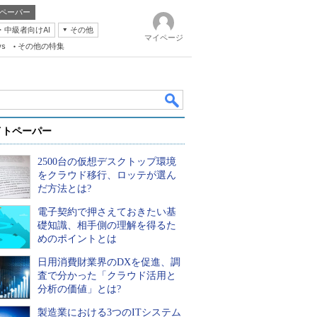
ペーパー
・中級者向けAI
その他
マイページ
ws
その他の特集
イトペーパー
2500台の仮想デスクトップ環境
をクラウド移行、ロッテが選ん
だ方法とは?
電子契約で押さえておきたい基
k
礎知識、相手側の理解を得るた
めのポイントとは
日用消費財業界のDXを促進、調
査で分かった「クラウド活用と
分析の価値」とは?
製造業における3つのITシステム