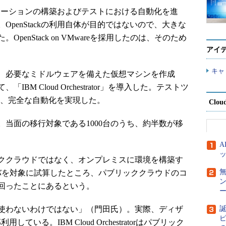
プリケーションの構築およびテストにおける自動化を進
penStackの利用自体が目的ではないので、大きな
enStack on VMwareを採用したのは、そのため
アイ
キャ
、必要なミドルウェアを備えた仮想マシンを作成
M Cloud Orchestrator」を導入した。テストツ
選択し、完全な自動化を実現した。
Clou
。当面の移行対象である1000台のうち、約半数が移
ククラウドではなく、オンプレミスに環境を構築す
ーバを対象に試算したところ、パブリッククラウドのコ
回ったことにあるという。
ー
使わないわけではない」（門田氏）。実際、ディザ
誕
ピ
いる。IBM Cloud Orchestratorはパブリック