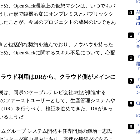
、OpenStack環境上の仮想マシンは、いつでもパ
うした形で臨機応変にオンプレミスとパブリックク
担
したことが、今回のプロジェクトの成果の1つでもあ
C
「
ン
ータと包括的な契約を結んでおり、ノウハウを持った
、OpenStackに関するスキル不足について、心配
ckクラウド利用はDRから、クラウド側がメインに
め
は、同県のケーブルテレビ会社4社が推進する
ン
ービスのファーストユーザーとして、生産管理システムや
C
（DR）を行うべく、検証を進めてきた。DRがきっ
いるようだ。
「
テムグループ システム開発主任専門員の鍛冶一志氏
得
センターが富山県内にあり、高速な接続ができるこ