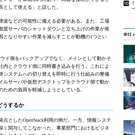
長として使える」と話した。
ー
津波などの可能性に備える必要がある。また、工場
都度サーバのシャットダウンと立ち上げの作業が発
＠IT e
因となりやすい作業を減らすことが動機の1つとい
kクラウド側をバックアップでなく、メインとして動かそ
社内とクラウド側に同時書き込みを行う。これによ
替システムへの切り替えを即時に行う仕組みの整備
イルサーバや仮想デスクトップをクラウド側で動か
のための負荷を軽減しようとしている。
どうするか
としたOpenStack利用の例だ。一方、情報システ
深く関与してこなかった、事業部門におけるビジネ