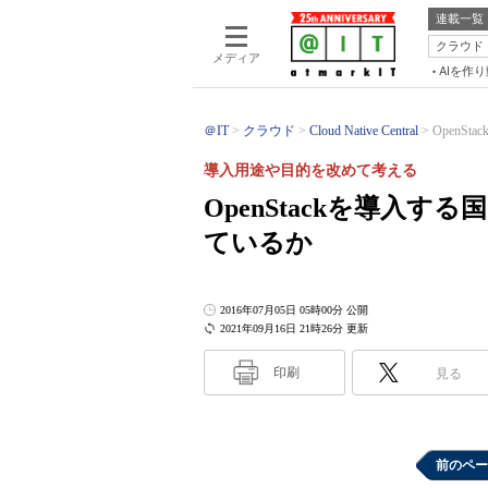
連載一覧
クラウド
メディア
AIを作
＠IT
クラウド
Cloud Native Central
OpenS
導入用途や目的を改めて考える
OpenStackを導入
ているか
2016年07月05日 05時00分 公開
2021年09月16日 21時26分 更新
印刷
見る
前のペー