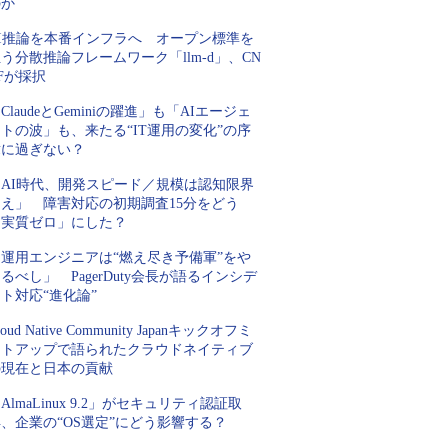
のか
AI推論を本番インフラへ オープン標準を
う分散推論フレームワーク「llm-d」、CN
Fが採択
ClaudeとGeminiの躍進」も「AIエージェ
トの波」も、来たる“IT運用の変化”の序
章に過ぎない？
「AI時代、開発スピード／規模は認知限界
超え」 障害対応の初期調査15分をどう
「実質ゼロ」にした？
「運用エンジニアは“燃え尽き予備軍”をや
るべし」 PagerDuty会長が語るインシデ
ト対応“進化論”
loud Native Community Japanキックオフミ
ートアップで語られたクラウドネイティブ
の現在と日本の貢献
AlmaLinux 9.2」がセキュリティ認証取
、企業の“OS選定”にどう影響する？