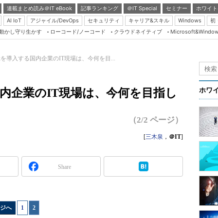
連載まとめ読み＠IT eBook
記事ランキング
＠IT Special
セミナー
ホワイト
AI IoT
アジャイル/DevOps
セキュリティ
キャリア&スキル
Windows
初
り動かし守り生かす
ローコード/ノーコード
クラウドネイティブ
Microsoft&Windo
Server & Storage
HTML5 + UX
tackを導入する国内企業のIT現場は、今何を目...
Smart & Social
Coding Edge
する国内企業のIT現場は、今何を目指し
ホワ
Java Agile
Database Expert
（2/2 ページ）
Linux ＆ OSS
[
三木泉
，
＠IT
]
Master of IP Networ
Security & Trust
Share
Test & Tools
Insider.NET
ジへ
1
|
2
ブログ