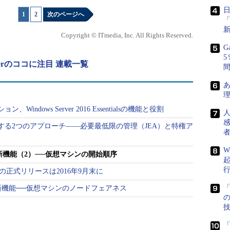
を適切な順番で開始するためには、Hyper-Vや
1
|
2
次のページへ
マシンの自動開始機能をオフにして、適切な順序で手動で
記述して自動化するなどの運用で対処する必要があ
Copyright © ITmedia, Inc. All Rights Reserved.
 OrchestratorのRunbookを利用して自動化するという方
G
erverのココに注目 連載一覧
stratorのRunbookの使用
（マイクロソフト TechNet）
あ
標準機能として新たに「
仮想マシンの開始順序
」が利用可能
ndows Server 2016 Essentialsの機能と役割
Vホストクラスタ上に展開した多階層アプリケーションを
する2つのアプローチ――必要最低限の管理（JEA）と特権ア
者
、筆者が実際に検証してみた限りでは、これはオフ
に利用できるものであり、障害発生時のフェイルオ
W
の新機能（2）──仮想マシンの開始順序
いかと思います。その点には留意してください。
 2016の正式リリースは2016年9月末に
ェイルオーバーについては、「
Microsoft Azure Site
「
の新機能──仮想マシンのノードフェアネス
2つのサイト間、またはオンプレミスとAzure間の
zure Site Recoveryでは「復旧計画」を事前に
仮想マシンのグループを適切な順番で開始したり、
「