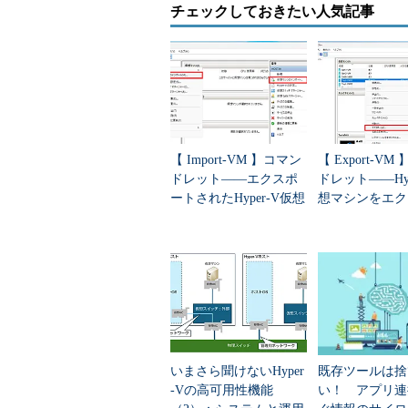
チェックしておきたい人気記事
スクリプトの自動実行などの追加の
Windows PowerShellで
Windows Server 2016 TP
ClusterGroupSet」「Add-ClusterGrou
ClusterGroupDependency」など
【 Import-VM 】コマン
【 Export-VM
ります。GUI管理ツールの「
フェイ
ドレット――エクスポ
ドレット――Hyp
対応したものは用意されていません
ートされたHyper-V仮想
想マシンをエク
マシンをHyper-Vホスト
トする
にインポート...
現時点で、この機能に関して公開
何とか構成してみました。結論から
しかし、仮想マシンと仮想マシング
の不具合と思われる挙動があり、ま
マンドレット名やパラメータが変更
きるようになるんだ」という参考程
いまさら聞けないHyper
既存ツールは捨
-Vの高可用性機能
い！ アプリ連
今回は、以下の
画面1
に示す5つの