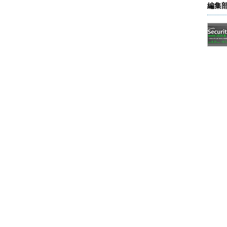
編集
た5台のダミーの仮想マシン。「仮想マシンの開始順序」は、この画面
コマンドレットで構成する。