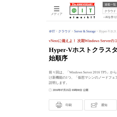
連載一覧
クラウド
メディア
AIを作
＠IT
クラウド
Server & Storage
Hyper-V
vNextに備えよ！ 次期Windows Serve
Hyper-Vホストクラ
始順序
前々回は、「Windows Server 2016 
け新機能の1つ、「仮想マシンのノードフェ
説明します。
2016年07月25日 05時00分 公開
印刷
通知