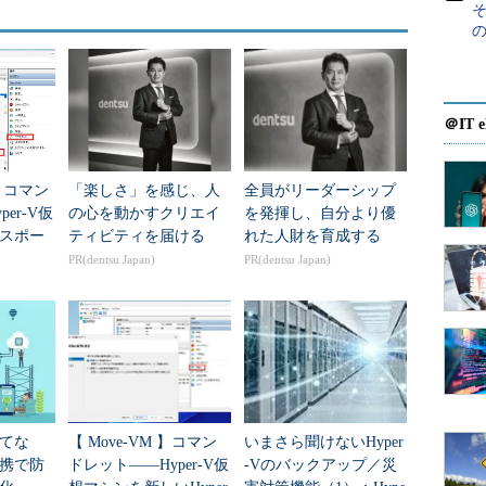
タスクを組み込んだりすることができます。
の
依存関係を構成する
5では、「仮想マシンの開始順序」の設定は、全て「New-
＠IT e
pToSet」「Add-ClusterGroupSetDependency」「Add-
のWindows PowerShellコマンドレットで構成する必要があ
 】コマン
「楽しさ」を感じ、人
全員がリーダーシップ
ルオーバークラスターマネージャー
」は、この機能に
er-V仮
の心を動かすクリエイ
を発揮し、自分より優
。
スポー
ティビティを届ける
れた人財を育成する
PR(dentsu Japan)
PR(dentsu Japan)
されている情報は極めて少ないため、試行錯誤して
言うと、“何となく”動作させることはできました。
ループの使い分けの分かりにくさ、コマンドレット
だまだ開発途上の機能という感じでした。今後、コ
される可能性も高いため、以降は「こんなことがで
度に見てください。
てな
【 Move-VM 】コマン
いまさら聞けないHyper
携で防
ドレット――Hyper-V仮
-Vのバックアップ／災
仮想マシンをHyper-Vホストクラスタ上に作成し、
図