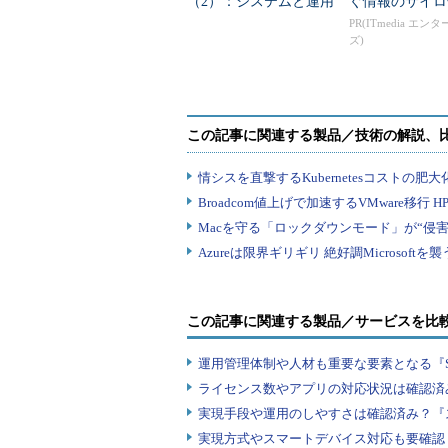
（2）：システムと運用
ぐ情報のサイロ
1
のような3階層のシステムとして構
者の立場を守る「フェ
PR(ITmedia エン
ズ)
ンストールしただけのダミーであり
ールオーバークラスタ
リングの高度な...
ータベースなどは存在しません。
この記事に関連する製品／サービスを比
運用管理体制や人材も重要な要素となる『
ライセンス数やアプリの対応状況は確認済
実現手段や運用のしやすさは確認済み？『
実現方式やスマートデバイス対応も要確認