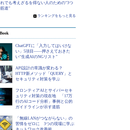
それでも考えざるを得ない人のための“3つ
筋道”
»
ランキングをもっと見る
Book
ChatGPTに「入力してはいけな
い」5項目――押さえておきた
い“生成AIのNGリスト”
API設計の常識が変わる？
HTTP新メソッド「QUERY」と
セキュリティ対策を学ぶ
フロンティアAIとサイバーセキ
ュリティ対策の現在地 「17万
行のAIコード分析」事例と公的
ガイドラインが示す道筋
「無線LANがつながらない」の
苦情をゼロに 3つの現場に学ぶ
ネットワーク改善術