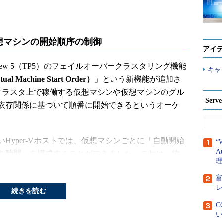
想マシンの開始順序の制御
アイ
ical Preview 5（TP5）のフェイルオーバークラスタリング機能
キャ
Machine Start Order）
」という新機能が追加さ
ストクラスタ上で稼働する仮想マシンや仮想マシンのグル
Ser
依存関係に基づいて順番に開始できるというオーケ
yper-Vホストでは、仮想マシンごとに「自動開始
“
A
ち時間
」を構成することができました。これは、物
ンを自動開始させる場合、仮想マシン間のリソース
クラスタ化されたHyper-Vホストクラスでは、クラ
続きを読む
を自動的にオンラインにする（開始する）か、しな
C
い