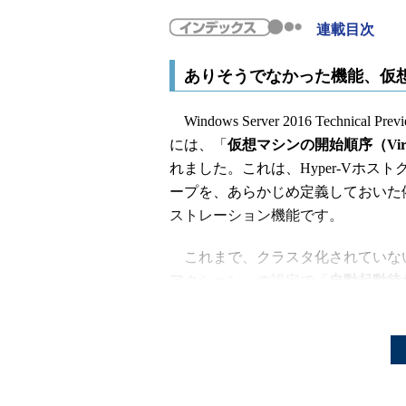
連載目次
ありそうでなかった機能、仮
Windows Server 2016 Techn
には、「
仮想マシンの開始順序（Virtual 
れました。これは、Hyper-Vホ
ープを、あらかじめ定義しておいた
ストレーション機能です。
これまで、クラスタ化されていないH
アクション」の設定で「
自動起動待
理コンピュータの起動時に仮想マシ
の競合を減らす目的で行う調整です。
スタサービスの開始時に仮想マシン
いかを選択できるだけでした。