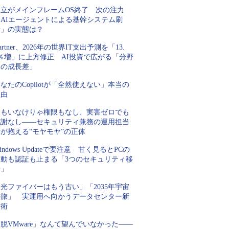
日立がメインフレームOS終了 次の注力
「AIエージェントによる基幹システム刷
新」の実態は？
artner、2026年の世界IT支出予測を「13.
5％増」に上方修正 AI投資で広がる「分野
間の成長差」
なたのCopilotが「全然使えない」本当の
理由
人もいなけりゃ権限もなし、実害ゼロでも
感謝なし――セキュリティ兼務の運用担当
が抱える“モヤモヤ”の正体
indows Updateで要注意 甘く見るとPCの
起動も認証も止まる「3つのセキュリティ移
行」
光ファイバーはもう古い」「2035年宇宙
の旅」 実運用へ向かうデータセンター新
技術
脱VMware」なんて望んでいなかった――