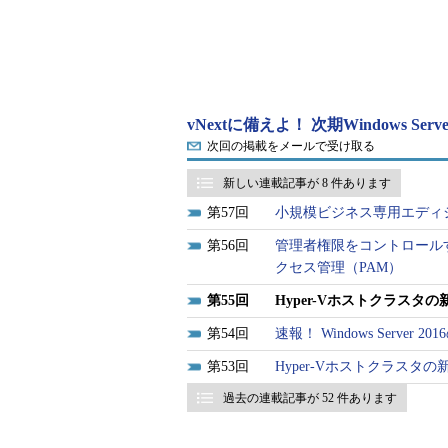
そのため、依存関係にある仮想マシン
Hyper-Vホストクラスタの仮想
開始するか、あるいはスクリプトを
りました。あるいは、System Center
法もあります。
vNextに備えよ！ 次期Windows S
次回の掲載をメールで受け取る
System Center 2012 - Orche
新しい連載記事が 8 件あります
Windows Server 2016では、
57
小規模ビジネス専用エディション、Wi
になることで、大規模なHyper-
56
管理者権限をコントロール
効率よく開始できそうです。ただし
クセス管理（PAM）
ライン状態のシステムを開始する際
55
Hyper-Vホストクラスタ
ーバー時には考慮されないのではな
54
速報！ Windows Server
多階層アプリケーション全体のフ
53
Hyper-Vホストクラスタ
Recovery
」を利用したオンプレミスの
過去の連載記事が 52 件あります
フェイルオーバーの利用をお勧めします。A
定義しておくことで、仮想マシンや