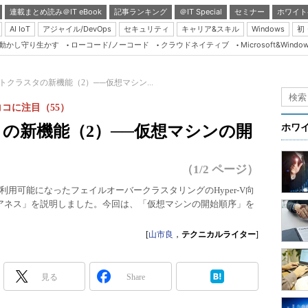
連載まとめ読み＠IT eBook
記事ランキング
＠IT Special
セミナー
ホワイト
AI IoT
アジャイル/DevOps
セキュリティ
キャリア&スキル
Windows
初
り動かし守り生かす
ローコード/ノーコード
クラウドネイティブ
Microsoft&Windo
Server & Storage
HTML5 + UX
ホストクラスタの新機能（2）──仮想マシン...
Smart & Social
rのココに注目（55）
Coding Edge
スタの新機能（2）──仮想マシンの開
ホワ
Java Agile
Database Expert
（1/2 ページ）
Linux ＆ OSS
TP5」から利用可能になったフェイルオーバークラスタリングのHyper-V向
アネス」を説明しました。今回は、「仮想マシンの開始順序」を
Master of IP Networ
Security & Trust
[
山市良
，
テクニカルライター
]
Test & Tools
Insider.NET
見る
Share
ブログ