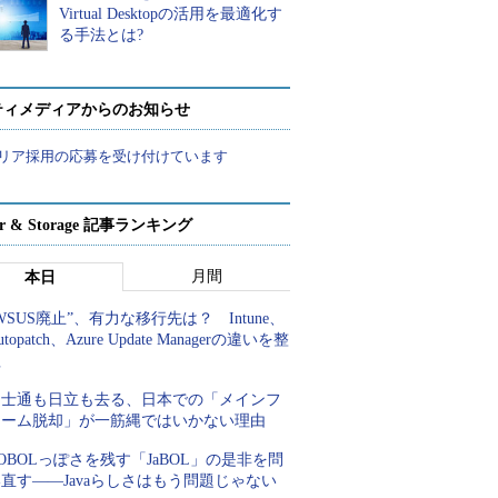
Virtual Desktopの活用を最適化す
る手法とは?
ティメディアからのお知らせ
リア採用の応募を受け付けています
ver & Storage 記事ランキング
月間
本日
WSUS廃止”、有力な移行先は？ Intune、
utopatch、Azure Update Managerの違いを整
理
富士通も日立も去る、日本での「メインフ
レーム脱却」が一筋縄ではいかない理由
OBOLっぽさを残す「JaBOL」の是非を問
直す――Javaらしさはもう問題じゃない