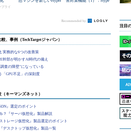
化
想マシンを新しいHyper
害対策機能（1）：Hype
成します。ただし、仮想マシンの中身は全てOSをイ
-Vホストへ移動する
r-V仮想マシンの保護
タープライ
、実際のアプリケーションやビジネスロジック、デ
Recommended by
注目
較（キーマンズネット）
SDN』選定のポイント
み？『サーバ仮想化』製品解説
ストレージ仮想化』製品選定のポイント
『デスクトップ仮想化』製品一覧