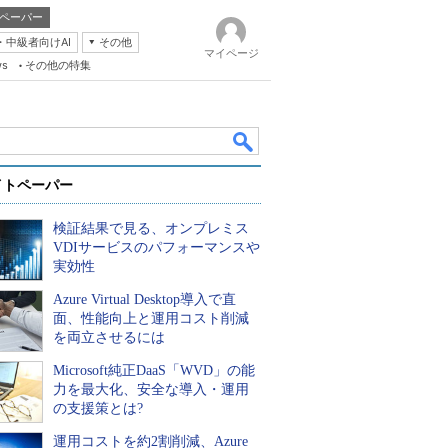
ペーパー
・中級者向けAI
その他
マイページ
ws
その他の特集
イトペーパー
検証結果で見る、オンプレミス
VDIサービスのパフォーマンスや
実効性
Azure Virtual Desktop導入で直
k
面、性能向上と運用コスト削減
を両立させるには
Microsoft純正DaaS「WVD」の能
力を最大化、安全な導入・運用
の支援策とは?
運用コストを約2割削減、Azure