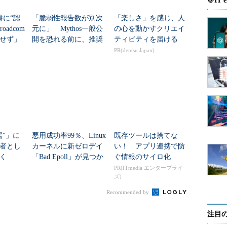
原因となってサービスに悪影響が生じると、得点は
＠IT e
盤に“認
「脆弱性報告数が別次
「楽しさ」を感じ、人
adcom
元に」 Mythos一般公
の心を動かすクリエイ
せず」
開を恐れる前に、推奨
ティビティを届ける
される7つの優先対策
PR(dentsu Japan)
場"」に
悪用成功率99％、Linux
既存ツールは捨てな
者とし
カーネルに新ゼロデイ
い！ アプリ連携で防
く
「Bad Epoll」が見つか
ぐ情報のサイロ化
る
PR(ITmedia エンタープライ
ズ)
Recommended by
注目