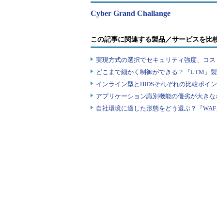
Cyber Grand Challange
国内最大のCTFであるSECCONをほうふ
この記事に関連する製品／サービスを比
8月5日に行われた決勝戦で各チームは、
実現方式の選択でセキュリティ強度、コス
脆弱性から、近年多くのシステムに影響
どこまで細かく制御ができる？『UTM』
見。中にはSendmailで発見されたC
インライン型とHIDSそれぞれの比較ポイ
い脆弱性を見つけたチームさえあっ
アプリケーション識別機能の優劣が大きな
ーカー氏によれば、決勝戦を通じて延
自社環境に適した形態をどう選ぶ？『WA
正されたという。
ウォーカー氏は、「ゼロデイ脆弱
がネックになる」と説明する。その
で脆弱性を解析、修正できる。ひい
検出と検証、修正の自動化は、ITへ
らの世界において、ますます重要な
ただし、機械学習や人工知能とい