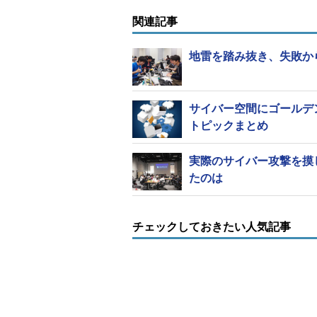
関連記事
地雷を踏み抜き、失敗か
サイバー空間にゴールデ
トピックまとめ
ステージ上に並ぶ7色のラックが、DARPA Cyber 
参加チームが開発したコンピュー
実際のサイバー攻撃を摸
うに、ソフトウェアのファジングや
たのは
段を用いて、一定時間ごとに配布さ
く。そして、バイナリファイルに手を加え
チェックしておきたい人気記事
Detection System）のルー
する。これにより、得点が加算され
実証コードを送ってフラグを得た場
加えてCGCでは、「サービスの可