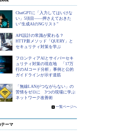
Book
ChatGPTに「入力してはいけな
い」5項目――押さえておきた
い“生成AIのNGリスト”
API設計の常識が変わる？
HTTP新メソッド「QUERY」と
セキュリティ対策を学ぶ
フロンティアAIとサイバーセキ
ュリティ対策の現在地 「17万
行のAIコード分析」事例と公的
ガイドラインが示す道筋
「無線LANがつながらない」の
苦情をゼロに 3つの現場に学ぶ
ネットワーク改善術
»
一覧ページへ
のテーマ