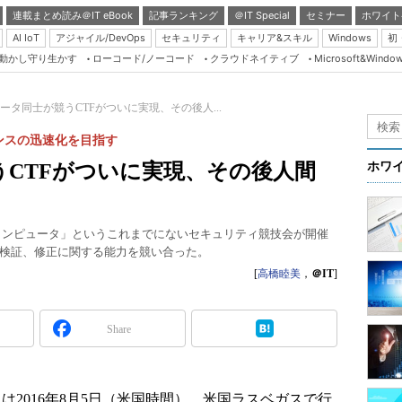
連載まとめ読み＠IT eBook
記事ランキング
＠IT Special
セミナー
ホワイト
AI IoT
アジャイル/DevOps
セキュリティ
キャリア&スキル
Windows
初
り動かし守り生かす
ローコード/ノーコード
クラウドネイティブ
Microsoft&Windo
Server & Storage
HTML5 + UX
ータ同士が競うCTFがついに実現、その後人...
Smart & Social
ンスの迅速化を目指す
Coding Edge
CTFがついに実現、その後人間
ホワ
Java Agile
Database Expert
てコンピュータ」というこれまでにないセキュリティ競技会が開催
Linux ＆ OSS
検証、修正に関する能力を競い合った。
Master of IP Networ
[
高橋睦美
，
＠IT
]
Security & Trust
Share
Test & Tools
Insider.NET
ブログ
は2016年8月5日（米国時間）、米国ラスベガスで行