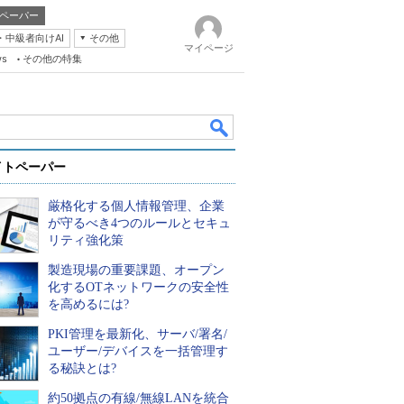
ペーパー
・中級者向けAI
その他
マイページ
ws
その他の特集
イトペーパー
厳格化する個人情報管理、企業
が守るべき4つのルールとセキュ
リティ強化策
製造現場の重要課題、オープン
k
化するOTネットワークの安全性
を高めるには?
PKI管理を最新化、サーバ/署名/
ユーザー/デバイスを一括管理す
る秘訣とは?
約50拠点の有線/無線LANを統合