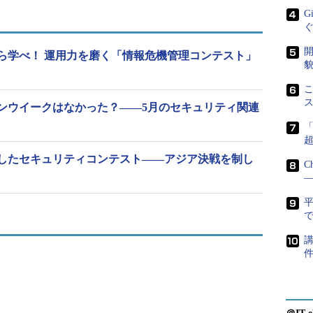
G
開
ら学べ！ 運用力を磨く「情報危機管理コンテスト」
貌
こ
ンウイークはなかった？――5月のセキュリティ関連
Grand Challengeの「参加者」
タは、人間のセキュリティ技術者が行うのと同じよ
したセキュリティコンテスト――アジア決戦を制し
C
動的解析、ネットワークプロトコル解析といった手
―
れる問題に含まれている脆弱性を見つけ出してい
て脆弱性を修正したり、IDS（Intrusion
で
ルをアップデートするなどして、サーバ上の「フラグ」を保護
講
る仕組みだ。また、他チームの脆弱性を探し出し、
合にも得点が加わる。
用性」も評価の対象となっている。例えば、脆弱性