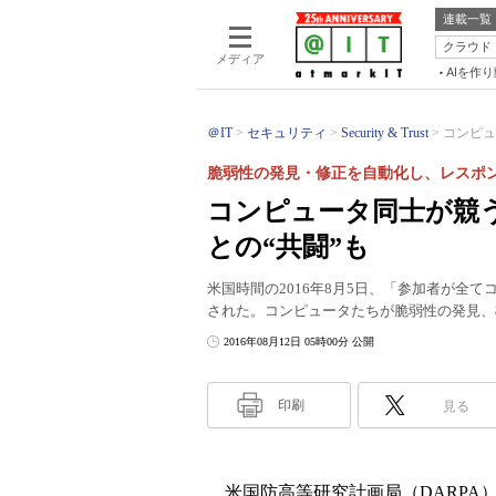
連載一覧
クラウド
メディア
AIを作
＠IT
セキュリティ
Security & Trust
コンピュ
脆弱性の発見・修正を自動化し、レスポ
コンピュータ同士が競う
との“共闘”も
米国時間の2016年8月5日、「参加者が全
された。コンピュータたちが脆弱性の発見、
2016年08月12日 05時00分 公開
印刷
見る
米国防高等研究計画局（DARPA）