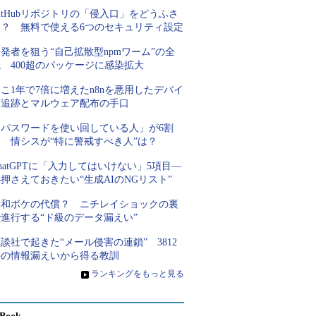
itHubリポジトリの「侵入口」をどうふさ
ぐ？ 無料で使える6つのセキュリティ設定
発者を狙う“自己拡散型npmワーム”の全
 400超のパッケージに感染拡大
こ1年で7倍に増えたn8nを悪用したデバイ
ス追跡とマルウェア配布の手口
「パスワードを使い回している人」が6割
超 情シスが“特に警戒すべき人”は？
hatGPTに「入力してはいけない」5項目―
押さえておきたい“生成AIのNGリスト”
平和ボケの代償？ ニチレイショックの裏
進行する“ド級のデータ漏えい”
談社で起きた“メール侵害の連鎖” 3812
件の情報漏えいから得る教訓
»
ランキングをもっと見る