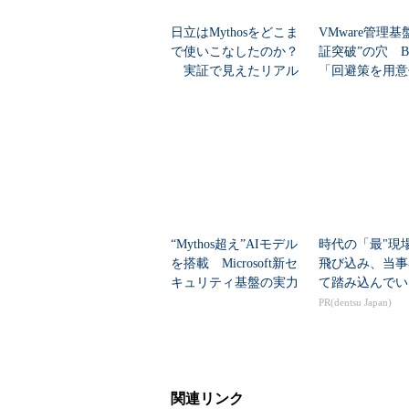
を修正するために適用したパッチが
伸びない。
日立はMythosをどこま
VMware管理基
で使いこなしたのか？
証突破”の穴 Bro
実証で見えたリアル
「回避策を用意
な性能
“Mythos超え”AIモデル
時代の「最"現
を搭載 Microsoft新セ
飛び込み、当事
キュリティ基盤の実力
て踏み込んでい
とは？
PR(dentsu Japan)
関連リンク