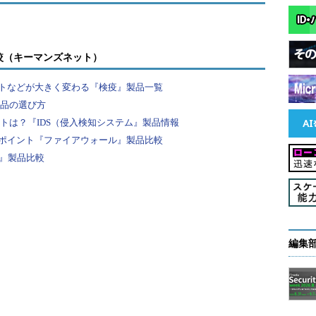
つとさせる競技状況の「可視化」もさまざまな形で行われた
較（キーマンズネット）
MorrisワームやSQL Slammerに悪用された古い
トなどが大きく変わる『検疫』製品一覧
を与えたHeartbleedなどの脆弱性に至るまでを発
製品の選び方
rackaddrの脆弱性のように、人の手で発見するのが難し
ントは？『IDS（侵入検知システム』製品情報
た。DARPAのプログラムマネジャー、マイク・ウォ
ポイント『ファイアウォール』製品比較
べ650件の脆弱性が発見され、そのうち421件が修
F』製品比較
性を悪用するサイバー犯罪者に対抗するには、時間
点コンピュータならば、人間には不可能なスピード
ては脅威への迅速な対処を可能にする。「脆弱性の
編集
の依存度が高まり、あらゆるものが“つながる”これか
役割を果たすだろう」と同氏は言う。
ったキーワードには、懸念も付いて回る。例えばサ