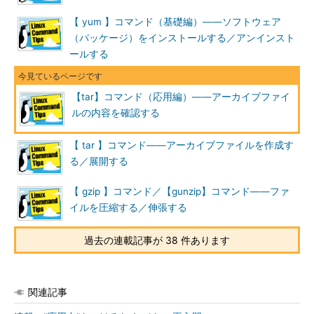
-x
--extract,--
アーカイブからファイルを抽出する
get
【 yum 】コマンド（基礎編）――ソフトウェア
（パッケージ）をインストールする／アンインスト
ールする
●共通オプション
短い
長いオプシ
意味
オプ
ョン
【tar】コマンド（応用編）――アーカイブファイ
ショ
ルの内容を確認する
ン
-f ア
--file=アー
アーカイブファイル名を指定する
【 tar 】コマンド――アーカイブファイルを作成す
ーカ
カイブ
る／展開する
イブ
-C
--directory=
カレントディレクトリを指定したディレクトリに変更して
【 gzip 】コマンド／【gunzip】コマンド――ファ
ディ
ディレクト
から実行する
イルを圧縮する／伸張する
レク
リ
トリ
過去の連載記事が 38 件あります
--recursion
ディレクトリを再帰的に処理する（デフォルト）
-h
--
シンボリックリンクをたどる
dereference
関連記事
--hard-
ハードリンクをたどる
dereference