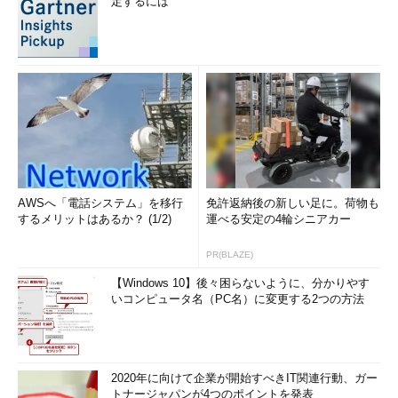
定するには
画面3
gunzipコマンド／bzip2コマンドを使えば、tarファ
イルを伸張／再圧縮できる
目次に戻る
AWSへ「電話システム」を移行
免許返納後の新しい足に。荷物も
するメリットはあるか？ (1/2)
運べる安定の4輪シニアカー
筆者紹介
PR(BLAZE)
西村 めぐみ（にしむら めぐみ）
【Windows 10】後々困らないように、分かりやす
PC-9801N／PC-386MからのDOSユーザー。1992年より生産管
いコンピュータ名（PC名）に変更する2つの方法
理のパッケージソフトウェアの開発およびサポート業務を担
当。のち退社し、専業ライターとして活動を開始。著書に『図
解でわかるLinux』『らぶらぶLinuxシリーズ』『はじめてでも
わかるSQLとデータ設計』『シェルの基本テクニック』など。
2020年に向けて企業が開始すべきIT関連行動、ガー
2011年より、地方自治体の在宅就業支援事業にてPC基礎および
トナージャパンが4つのポイントを発表