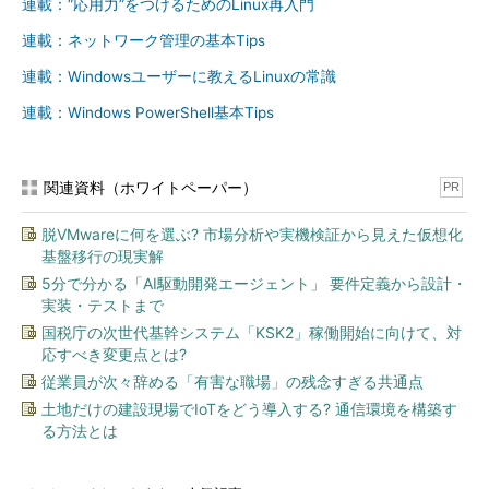
連載：“応用力”をつけるためのLinux再入門
-N
--newer=日
指定した日付より新しいファイルだけを保存する（日付の
連載：ネットワーク管理の基本Tips
日付
付,
代わりにファイルを指定することも可能。この場合、指定
--after-
したファイルより新しいファイルだけが対象になる）
連載：Windowsユーザーに教えるLinuxの常識
date=日付
-P
--absolute-
ファイル名から先頭の「/」を取り除かない
連載：Windows PowerShell基本Tips
names
-p
--preserve-
所有者などのファイル属性を保持する（スーパーユーザー
permissions
のデフォルト）
関連資料（ホワイトペーパー）
PR
-k
--keep-old-
既存のファイルを置き換えない
files
脱VMwareに何を選ぶ? 市場分析や実機検証から見えた仮想化
基盤移行の現実解
--keep-
アーカイブより新しい場合は既存ファイルを置き換えない
newer-files
5分で分かる「AI駆動開発エージェント」 要件定義から設計・
実装・テストまで
--overwrite
既存のファイルを上書きする
国税庁の次世代基幹システム「KSK2」稼働開始に向けて、対
-U
--unlink-
ファイルを上書きする前に削除する
応すべき変更点とは?
first
従業員が次々辞める「有害な職場」の残念すぎる共通点
--recursive-
ディレクトリを展開する際、いったん既存ディレクトリを
土地だけの建設現場でIoTをどう導入する? 通信環境を構築す
unlink
空にする
る方法とは
--suffix=接
バックアップの接尾辞を指定する（環境変数
尾辞
「SIMPLE_BACKUP_SUFFIX」より優先する。どちらも指
定されていない場合は「~」を使用する）