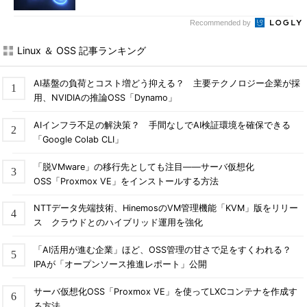
Recommended by
Linux ＆ OSS 記事ランキング
AI基盤の負荷とコスト増どう抑える？ 主要テクノロジー企業が採
用、NVIDIAの推論OSS「Dynamo」
AIインフラ不足の解決策？ 手間なしでAI検証環境を確保できる
「Google Colab CLI」
「脱VMware」の移行先としても注目――サーバ仮想化
OSS「Proxmox VE」をインストールする方法
NTTデータ先端技術、HinemosのVM管理機能「KVM」版をリリー
ス クラウドとのハイブリッド運用を強化
「AI活用が進む企業」ほど、OSS管理の甘さで足をすくわれる？
IPAが「オープンソース推進レポート」公開
サーバ仮想化OSS「Proxmox VE」を使ってLXCコンテナを作成す
る方法