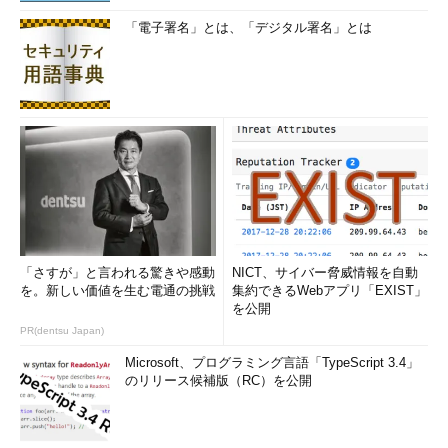
-v
--verbose
処理したファイルを詳しく出力する
「電子署名」とは、「デジタル署名」とは
目次に戻る
アーカイブファイルの内容を確認する
アーカイブに含まれているファイルの内容を知りたい場合は、
「
-t
」オプションを使います。「
tar -tf アーカイブファイル名
」
でファイルのリストが表示されます。さらに、詳細を表示する
「
-v
」オプションを追加して「
tar -tvf アーカイブファイル名
」
とするとタイムスタンプやファイルサイズなど含めた内容が表示
「さすが」と言われる驚きや感動
NICT、サイバー脅威情報を自動
されます（
画面1
）。
を。新しい価値を生む電通の挑戦
集約できるWebアプリ「EXIST」
を公開
コマンド実行例
PR(dentsu Japan)
Microsoft、プログラミング言語「TypeScript 3.4」
tar -tf data0809.tgz
のリリース候補版（RC）を公開
（アーカイブファイル「data0809.tgz」の内容を表示する）