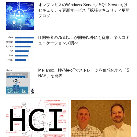
たは、ドキュメントだけを取り出したいなど、ファイルを指定し
オンプレミスのWindows Server／SQL Server向け
セキュリティ更新サービス「拡張セキュリティ更新
て取り出したい場合は「
-x
」オプションを使用して「
tar -xvzf
プログ...
アーカイブ.tgz
」として、後ろに取り出したいファイル名を指定
します。
IT開発者の75％以上が開発以外にも従事、楽天コミ
例えば、先ほどの「data0809.tgz」から「list*.txt」を取り出
ュニケーションズ調べ
す場合は、次のように指定します（
画面2
）。
コマンド実行例
Mellanox、NVMe-oFでストレージを仮想化する「S
tar -xvzf data0809.tgz "list*.txt"
NAP」を発表
（「data0809.tgz」から「list*.txt」を取り出す）
画面2
アーカイブ名の後にアーカイブファイルから取り出
したいファイルを指定できる