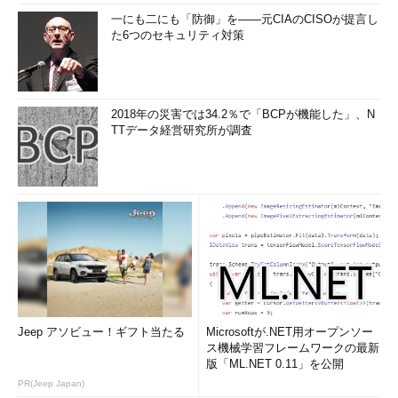
tar -tvf data0809.tgz
一にも二にも「防御」を――元CIAのCISOが提言し
た6つのセキュリティ対策
（アーカイブファイル「data0809.tgz」の内容を詳細も含め
て表示する）
2018年の災害では34.2％で「BCPが機能した」、N
TTデータ経営研究所が調査
画面1
「-t」オプションを付けて実行するとアーカイブの内
容が表示され（赤枠部分）、さらに「-v」オプションを付け
ると詳細な内容が表示される（青枠部分）
目次に戻る
Jeep アソビュー！ギフト当たる
Microsoftが.NET用オープンソー
ス機械学習フレームワークの最新
ファイルを選んで取り出す
版「ML.NET 0.11」を公開
PR(Jeep Japan)
アーカイブファイルから実行ファイルだけを取り出したい、ま