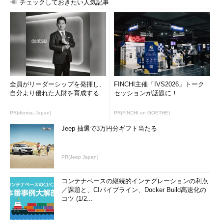
チェックしておきたい人気記事
--remove-
アーカイブへ追加した後にファイルを削除する
files
-T
--files-
対象とするファイル名を指定したファイルから読み込む
ファ
from=ファ
イル
イル
--unquote
「-T」で読み込んだファイル名の引用符を外す（デフォル
ト）
全員がリーダーシップを発揮し、
FINCHI主催「IVS2026」トーク
-X
--exclude-
除外するファイル名をファイルから読み込む
自分より優れた人財を育成する
セッションが話題に！
ファ
from=ファ
イル
イル
PR(dentsu Japan)
PR(FINCHI on GOETHE)
-z
--gzip
アーカイブをgzip形式で圧縮する、gzip形式で圧縮された
アーカイブを展開する（拡張子は「.tar.gz」または
Jeep 抽選で3万円分ギフト当たる
「.tgz」）
-j
--bzip2
アーカイブをbzip2形式で圧縮する、bzip2形式で圧縮さ
PR(Jeep Japan)
れたアーカイブを展開する（拡張子は.tar.bz2）
-Z
--
アーカイブをcompress形式で圧縮する、compress形式
コンテナベースの継続的インテグレーションの利点
compress,
で圧縮されたアーカイブを展開する（拡張子は
／課題と、CIパイプライン、Docker Build高速化の
--
「.tar.Z」）
コツ (1/2...
uncompress
-W
--verify
アーカイブを書き出した後に検証する