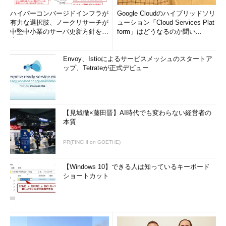
目次に戻る
ハイパーコンバージドインフラが
Google Cloudのハイブリッドソリ
有力な選択肢、ノークリサーチが
ューション「Cloud Services Plat
中堅中小業のサーバ更新方針を調
form」はどうなるのか聞い...
圧縮形式を確認する／変更する
査
gzip形式で圧縮されたアーカイブファイルは、拡張子に
Envoy、Istioによるサービスメッシュのスタートア
「tar.gz」または「tgz」、bzip2形式の場合は「tar.bz2」を使う
ップ、Tetrateが正式デビュー
習慣になっていますが、「
file
」コマンドで圧縮形式を確認する
こともできます。
gzip形式で圧縮されたアーカイブファイルをgzipではなく、
【見城徹×藤田晋】AI時代でも変わらない経営者の
本質
bzip2で再圧縮する場合は、いったん「
gunzip
」コマンドで伸張
し（圧縮を元に戻す）、「
bzip2
」コマンドで圧縮します。これ
PR(FINCHI on GOETHE)
で、tarコマンドで「
-j
」オプションでアーカイブを作成したのと
同等の結果になります（「-j」は、アーカイブをbzip2形式で圧縮
【Windows 10】できる人は知っているキーボード
したり、bzip2形式で圧縮されたアーカイブを展開したりするオ
ショートカット
プション）。
コマンド実行例