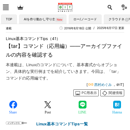
TOP
AIを作り動かし守り生かす
ロー/ノーコード
クラウドネイ
2025年6月17日 更新
連載
2016年8月18日 公開
Linux基本コマンドTips（41）
【tar】コマンド（応用編）――アーカイブファイ
ルの内容を確認する
本連載は、Linuxのコマンドについて、基本書式からオプショ
ン、具体的な実行例までを紹介していきます。今回は、「tar」
コマンドの応用編です。
[
西村めぐみ
，＠IT]
PC用表示
関連情報
Share
Post
LINE
Hatena
Linux基本コマンドTips一覧