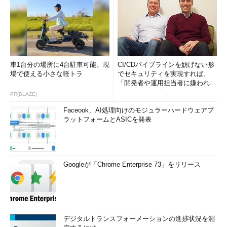
file data0809.tgz
（ファイルの形式を調べる）
gunzip data0809.tgz
車1台分の場所に4台駐車可能。現
CI/CDパイプラインを妨げない形
（gzipで圧縮されているアーカイブを伸張する。
場で使える小さな軽トラ
でセキュリティを実現すれば、
「data0809.tgz」が「data0809.tar」になる）
「開発者や運用担当者に嫌われな
いWAF」は可能か
PR(BLAZE)
bzip2 data0809.tar
Faceook、AI処理向けのモジュラーハードウェアプ
ラットフォームとASICを発表
（圧縮されていないアーカイブをbzip2形式で圧縮する。
「data0809.tar」が「data0809.tar.bz2」になる）
以下の
画面3
では、「ls -l」とfileコマンドでファイルを確認
Googleが「Chrome Enterprise 73」をリリース
し、gunzipコマンドで展開、あらためて「ls -l」とfileコマンドで
確認後、bzip2コマンドで再圧縮して、再度「ls -l」とfileコマン
ドで確認しています。
デジタルトランスフォーメーションの進捗状況を測