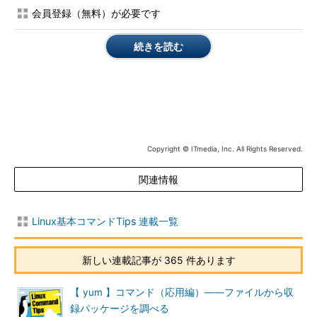
tarコマンドの主なオプション
会員登録（無料）が必要です
tarコマンドの主なオプションは次の通りです。
続きを読む
●操作オプション
短いオ
長いオプシ
意味
プショ
ョン
ン
-c
--create
新しいアーカイブを作成する
Copyright © ITmedia, Inc. All Rights Reserved.
-r
--append
アーカイブの最後にファイルを追加する
-A
--catenate,
アーカイブにtarアーカイブを追加する
関連情報
--
concatenate
-u
--update
アーカイブのファイルを更新する（アーカイブ内の同
Linux基本コマンドTips 連載一覧
名ファイルより新しいものだけを追加する）
-d
--diff,
アーカイブとファイルシステムを比較する
新しい連載記事が 365 件あります
--compare
--delete
アーカイブから削除する
【 yum 】コマンド（応用編）――ファイルから収
-t
--list
アーカイブの内容の一覧を表示する
録パッケージを調べる