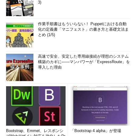
3)
作業手順書はもういらない！ Puppetにおける自動
化の定義書「マニフェスト」の書き方と基礎文法ま
とめ (1/5)
高速で安全、安定した専用線接続が理想のシステム
構築のカギに――マンパワーが「ExpressRoute」を
導入した理由
Bootstrap、Emmet、レスポンシ
「Bootstrap 4 alpha」が登場