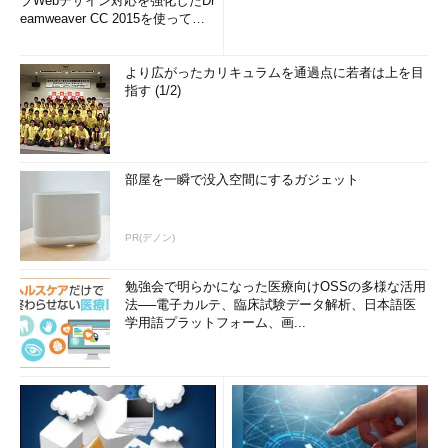
ブWebデザイン対応を強化したDr
eamweaver CC 2015を使って
み...
より広がったカリキュラムを通過点に若者は上を目
指す (1/2)
部屋を一瞬で没入空間にするガジェット
PR(デノン)
勉強会で明らかになった医療向けOSSの多様な活用
法──電子カルテ、臨床試験データ解析、日本語医
学用語プラットフォーム、画...