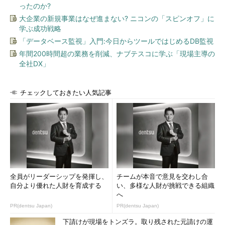
ったのか?
大企業の新規事業はなぜ進まない? ニコンの「スピンオフ」に
学ぶ成功戦略
「データベース監視」入門:今日からツールではじめるDB監視
年間200時間超の業務を削減、ナブテスコに学ぶ「現場主導の
全社DX」
チェックしておきたい人気記事
全員がリーダーシップを発揮し、
チームが本音で意見を交わし合
自分より優れた人財を育成する
い、多様な人財が挑戦できる組織
へ
PR(dentsu Japan)
PR(dentsu Japan)
下請けが現場をトンズラ。取り残された元請けの運