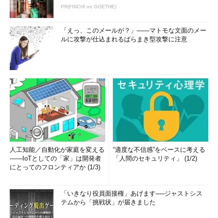
PR(FINCHI on GOETHE)
「えっ、このメールが？」――マトモな文面のメー
ルに攻撃が仕込まれるばらまき型攻撃に注意
人工知能／自動化が家庭を変える
“適度な不信感”をベースに考える
――IoTとしての「家」は開発者
「人間のセキュリティ」 (1/2)
にとってのフロンティアか (1/3)
「いきなり役員面接権」あげます──ジャストシス
テムから「挑戦状」が届きました