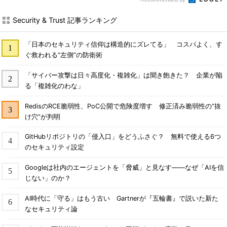
Security & Trust 記事ランキング
「日本のセキュリティ信仰は構造的にズレてる」 コスパよく、す
ぐ救われる“左側”の防衛術
「サイバー攻撃は日々高度化・複雑化」は聞き飽きた？ 企業が陥
る「複雑化のわな」
RedisのRCE脆弱性、PoC公開で危険度増す 修正済み脆弱性の“抜
け穴”が判明
GitHubリポジトリの「侵入口」をどうふさぐ？ 無料で使える6つ
のセキュリティ設定
Googleは社内のエージェントを「脅威」と見なす――なぜ「AIを信
じない」のか？
AI時代に「守る」はもう古い Gartnerが『五輪書』で説いた新た
なセキュリティ論