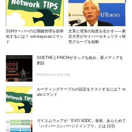
SSHサーバーの公開鍵管理を効率
文系と理系の知恵を生かす――東
化するには？ ssh-keyscanコマン
京大学がサイバーセキュリティ研
ド
究グループを始動
GOETHEとFINCHIがタッグを組み、新メディアを
創設
PR(FINCHI on GOETHE)
ルーティングテーブルの設定をテストするには？ ro
uteコマンド
ヴイエムウェアが「EVO SDDC」発表、あらためて
「ハイパーコンバージドインフラ」とは (1/2)