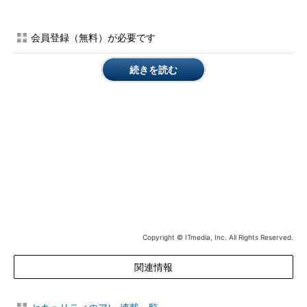
能をWebサイトに追加したり、既存のWebサイトの下層にフィッ
シングサイトを勝手に追加したりするといったケースがありま
会員登録（無料）が必要です
す。
続きを読む
Webサイト改ざんの4つのパターンを整理した上で、動画本編
では
改ざんと勘違いされがちなパターン
や
有効な対策
、
改ざんに
気付いたときの望ましい対処
などについて解説していきます。ぜ
ひ、ご覧ください。
Copyright © ITmedia, Inc. All Rights Reserved.
関連情報