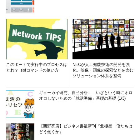
このポートで実行中のプロセスは
NECが人工知能技術の開発を強
どれ？ lsofコマンドの使い方
化、映像・画像の探索などを含む
ソリューション体系を整備
ギョーカイ研究、自己分析――いざという時にオロ
オロしないための「就活準備」基礎の基礎 (1/3)
【西野亮廣】ビジネス書最新刊『北極星 僕たちは
どう働くか』