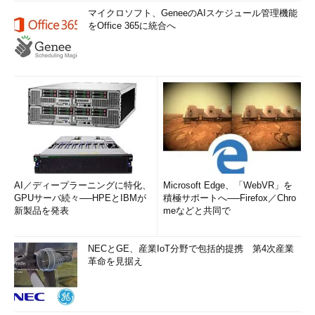
マイクロソフト、GeneeのAIスケジュール管理機能
をOffice 365に統合へ
AI／ディープラーニングに特化、
Microsoft Edge、「WebVR」を
GPUサーバ続々──HPEとIBMが
積極サポートへ──Firefox／Chro
新製品を発表
meなどと共同で
NECとGE、産業IoT分野で包括的提携 第4次産業
革命を見据え