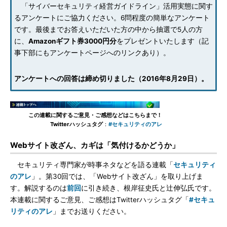
「サイバーセキュリティ経営ガイドライン」活用実態に関す
るアンケートにご協力ください。6問程度の簡単なアンケート
です。最後までお答えいただいた方の中から抽選で5人の方
に、
Amazonギフト券3000円分
をプレゼントいたします（記
事下部にもアンケートページへのリンクあり）。
アンケートへの回答は締め切りました（2016年8月29日）。
この連載に関するご意見・ご感想などはこちらまで！
Twitterハッシュタグ
：
#セキュリティのアレ
Webサイト改ざん、カギは「気付けるかどうか」
セキュリティ専門家が時事ネタなどを語る連載「
セキュリティ
のアレ
」。第30回では、「Webサイト改ざん」を取り上げま
す。解説するのは
前回
に引き続き、根岸征史氏と辻伸弘氏です。
本連載に関するご意見、ご感想はTwitterハッシュタグ「
#セキュ
リティのアレ
」までお送りください。