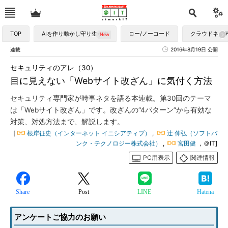
TOP
AIを作り動かし守り生かす
ロー/ノーコード
クラウドネイ
連載
2016年8月19日 公開
セキュリティのアレ（30）
目に見えない「Webサイト改ざん」に気付く方法
セキュリティ専門家が時事ネタを語る本連載。第30回のテーマ
は「Webサイト改ざん」です。改ざんの“4パターン”から有効な
対策、対処方法まで、解説します。
[
根岸征史（インターネット イニシアティブ）
,
辻 伸弘（ソフトバ
ンク・テクノロジー株式会社）
,
宮田健
，＠IT]
PC用表示
関連情報
Share
Post
LINE
Hatena
アンケートご協力のお願い