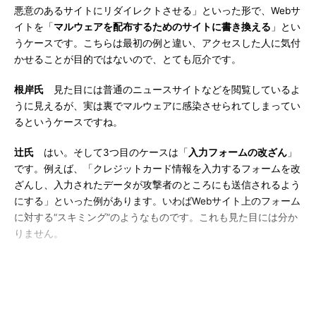
悪意のあるサイトにリダイレクトさせる」といった形で、Webサ
イトを「
マルウェアを配布するためのサイトに書き換える
」とい
うケースです。こちらは最初の例と違い、アクセスした人に気付
かせることが目的ではないので、とても厄介です。
根岸氏
見た目には普通のニュースサイトなどを閲覧しているよ
うに見えるが、実は裏でマルウェアに感染させられてしまってい
るというケースですね。
辻氏
はい。そして3つ目のケースは「
入力フォームの改ざん
」
です。例えば、「クレジットカード情報を入力するフォームを改
ざんし、入力されたデータが攻撃者のところにも送信されるよう
にする」といった例があります。いわばWebサイト上のフォーム
に対する“スキミング”のようなものです。これも見た目には分か
りません。
それから4つ目は「
Webサイトにそれまでなかったファイルを
追加する
」パターンです。“改ざん”という言葉のイメージとは結
び付きにくいかもしれませんが、これも改ざんの1種と考えてよ
いでしょう。例えば、
前回
解説した「C2（C&C）サーバ」の機