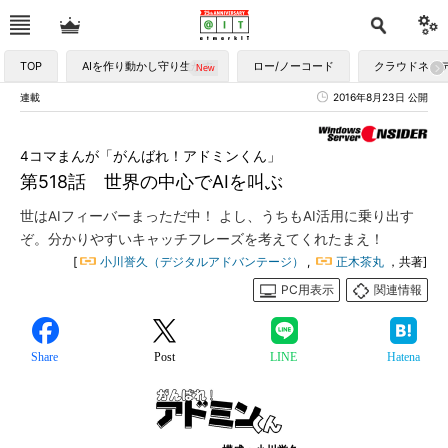
TOP
AIを作り動かし守り生かす
ロー/ノーコード
クラウドネイ
連載
2016年8月23日 公開
4コマまんが「がんばれ！アドミンくん」
第518話 世界の中心でAIを叫ぶ
世はAIフィーバーまっただ中！ よし、うちもAI活用に乗り出す
ぞ。分かりやすいキャッチフレーズを考えてくれたまえ！
[
小川誉久（デジタルアドバンテージ）
,
正木茶丸
，共著]
PC用表示
関連情報
Share
Post
LINE
Hatena