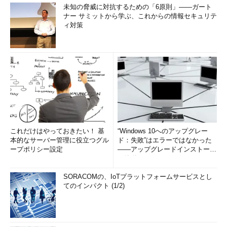
未知の脅威に対抗するための「6原則」――ガート
ナー サミットから学ぶ、これからの情報セキュリテ
ィ対策
これだけはやっておきたい！ 基
“Windows 10へのアップグレー
本的なサーバー管理に役立つグル
ド：失敗”はエラーではなかった
ープポリシー設定
――アップグレードインストール
の簡単まとめ (1/3...
SORACOMの、IoTプラットフォームサービスとし
てのインパクト (1/2)