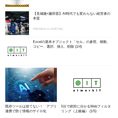
【見城徹×藤田晋】AI時代でも変わらない経営者の
本質
PR(FINCHI on GOETHE)
Excelの基本オブジェクト「セル」の参照、移動、
コピー、選択、挿入、削除 (1/4)
既存ツールは捨てない！ アプリ
5分で絶対に分かるWebフィルタ
連携で防ぐ情報のサイロ化
リング（上級編） (1/5)