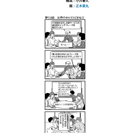
構成：小川誉久
画：
正木茶丸