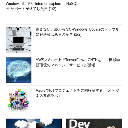
Windows 8、古いInternet Explore
NoSQL
rのサポートが終了した日 (1/2)
進まない、終わらないWindows Updateのトラブル
に解決策はあるのか？ (1/2)
AWS／Azure上でTensorFlow、CNTKを――機械学
習環境のマネージドサービスが登場
AzureでIoTプロジェクトを共同検証する「IoTビジ
ネス共創ラボ」