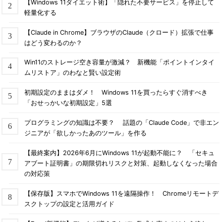
【Windows 11ダイエット術】「隠れた不要サービス」を停止して
軽量化する
【Claude in Chrome】ブラウザのClaude（クロード）拡張で仕事
はどう変わるのか？
Win11のストレージ空き容量が激減？ 新機能「ポイントインタイ
ムリストア」のわなと賢い設定術
初期設定のままはダメ！ Windows 11を買ったらすぐ消すべき
「おせっかいな初期設定」5選
プログラミングの知識は不要？ 話題の「Claude Code」で非エン
ジニアが「欲しかったあのツール」を作る
【最終案内】2026年6月にWindows 11が起動不能に？ 「セキュ
アブート証明書」の期限切れリスクと対策、起動しなくなった場合
の対応策
【保存版】スマホでWindows 11を遠隔操作！ Chromeリモートデ
スクトップの設定と活用ガイド