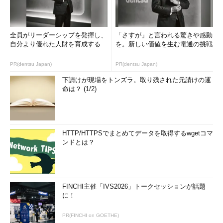
全員がリーダーシップを発揮し、
「さすが」と言われる驚きや感動
自分より優れた人財を育成する
を。新しい価値を生む電通の挑戦
PR(dentsu Japan)
PR(dentsu Japan)
下請けが現場をトンズラ。取り残された元請けの運
命は？ (1/2)
HTTP/HTTPSでまとめてデータを取得するwgetコマ
ンドとは？
FINCHI主催「IVS2026」トークセッションが話題
に！
PR(FINCHI on GOETHE)