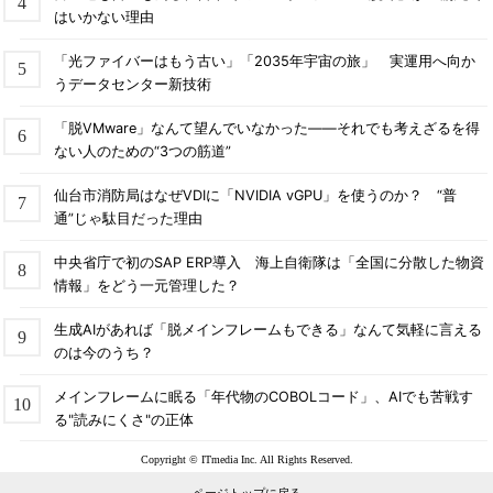
はいかない理由
「光ファイバーはもう古い」「2035年宇宙の旅」 実運用へ向か
うデータセンター新技術
「脱VMware」なんて望んでいなかった――それでも考えざるを得
ない人のための“3つの筋道”
仙台市消防局はなぜVDIに「NVIDIA vGPU」を使うのか？ “普
通”じゃ駄目だった理由
中央省庁で初のSAP ERP導入 海上自衛隊は「全国に分散した物資
情報」をどう一元管理した？
生成AIがあれば「脱メインフレームもできる」なんて気軽に言える
のは今のうち？
メインフレームに眠る「年代物のCOBOLコード」、AIでも苦戦す
る"読みにくさ"の正体
Copyright © ITmedia Inc. All Rights Reserved.