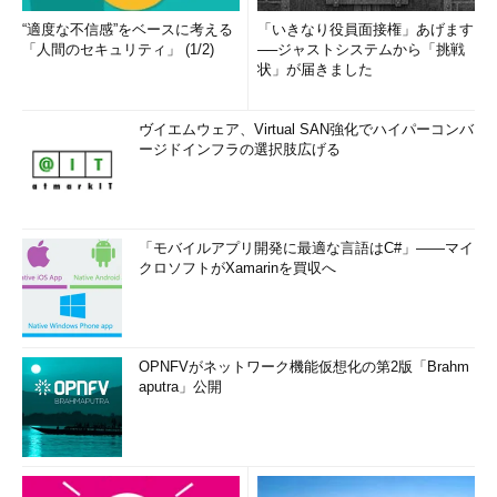
“適度な不信感”をベースに考える
「いきなり役員面接権」あげます
「人間のセキュリティ」 (1/2)
──ジャストシステムから「挑戦
状」が届きました
ヴイエムウェア、Virtual SAN強化でハイパーコンバ
ージドインフラの選択肢広げる
「モバイルアプリ開発に最適な言語はC#」――マイ
クロソフトがXamarinを買収へ
OPNFVがネットワーク機能仮想化の第2版「Brahm
aputra」公開