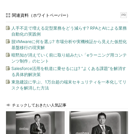
関連資料（ホワイトペーパー）
PR
人手不足で増える定型業務をどう減らす? RPAとAIによる業務
自動化の実践例
脱VMwareに何を選ぶ? 市場分析や実機検証から見えた仮想化
基盤移行の現実解
暗黙知が消えていく前に取り組みたい「eラーニング用コンテ
ンツ制作」のヒント
Salesforce活用を軌道に乗せるには? “よくある課題”を解消す
る具体的解決策
東急建設に学ぶ、1万台超の端末セキュリティを一本化してリ
スクを解消した方法
チェックしておきたい人気記事