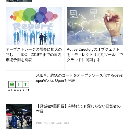
テープストレージの需要に拡大の
Active Directoryのオブジェクト
兆し――IDC、2019年までの国内
を「ディレクトリ同期ツール」で
市場予測を発表
クラウドに同期する
米IBM、約50のコードをオープンソース化するdevel
operWorks Openを開設
【見城徹×藤田晋】AI時代でも変わらない経営者の
本質
PR(FINCHI on GOETHE)