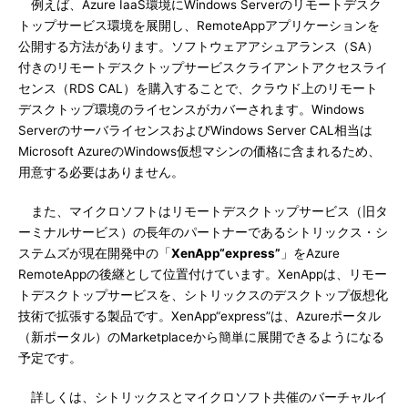
例えば、Azure IaaS環境にWindows Serverのリモートデスク
トップサービス環境を展開し、RemoteAppアプリケーションを
公開する方法があります。ソフトウェアアシュアランス（SA）
付きのリモートデスクトップサービスクライアントアクセスライ
センス（RDS CAL）を購入することで、クラウド上のリモート
デスクトップ環境のライセンスがカバーされます。Windows
ServerのサーバライセンスおよびWindows Server CAL相当は
Microsoft AzureのWindows仮想マシンの価格に含まれるため、
用意する必要はありません。
また、マイクロソフトはリモートデスクトップサービス（旧タ
ーミナルサービス）の長年のパートナーであるシトリックス・シ
ステムズが現在開発中の「
XenApp“express”
」をAzure
RemoteAppの後継として位置付けています。XenAppは、リモー
トデスクトップサービスを、シトリックスのデスクトップ仮想化
技術で拡張する製品です。XenApp“express”は、Azureポータル
（新ポータル）のMarketplaceから簡単に展開できるようになる
予定です。
詳しくは、シトリックスとマイクロソフト共催のバーチャルイ