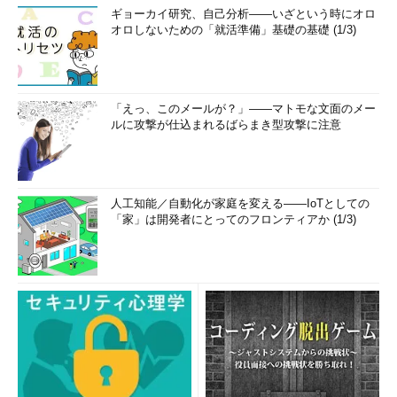
ギョーカイ研究、自己分析――いざという時にオロ
オロしないための「就活準備」基礎の基礎 (1/3)
「えっ、このメールが？」――マトモな文面のメー
ルに攻撃が仕込まれるばらまき型攻撃に注意
人工知能／自動化が家庭を変える――IoTとしての
「家」は開発者にとってのフロンティアか (1/3)