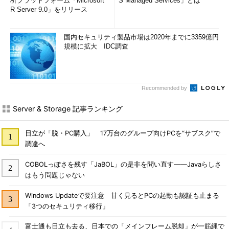
析プラットフォーム「Microsoft
S Managed Services」とは
R Server 9.0」をリリース
国内セキュリティ製品市場は2020年までに3359億円
規模に拡大 IDC調査
Recommended by
Server & Storage 記事ランキング
日立が「脱・PC購入」 17万台のグループ向けPCを“サブスク”で
調達へ
COBOLっぽさを残す「JaBOL」の是非を問い直す――Javaらしさ
はもう問題じゃない
Windows Updateで要注意 甘く見るとPCの起動も認証も止まる
「3つのセキュリティ移行」
富士通も日立も去る、日本での「メインフレーム脱却」が一筋縄で