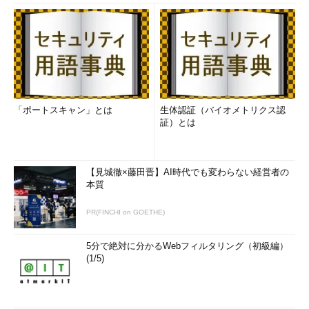
--color=指定
出力メッセージを色付きにするかどうかを
「always」「auto」「never」のいずれかで指定す
る
-q
--quiet
実行時にメッセージを出力しない
-v
--verbose
詳しいメッセージを出力する
「ポートスキャン」とは
生体認証（バイオメトリクス認
目次に戻る
証）とは
パッケージをアップデートする
【見城徹×藤田晋】AI時代でも変わらない経営者の
「
yum update パッケージ名
」で、パッケージをアップデート
本質
します。なお、この操作にはルート権限が必要になります。
PR(FINCHI on GOETHE)
コマンドを実行すると更新内容が表示されます（
画面1
）。処
理の開始前には確認メッセージが表示され、「
y
」を入力すると
5分で絶対に分かるWebフィルタリング（初級編）
更新が始まります（
画面2
）。確認メッセージを省略したい場合
(1/5)
は、「
-y
」オプションを使用します。
コマンド実行例