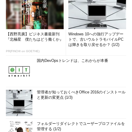
l」から始まるパッケージに更新があるかどうかを確認してい
る
目次に戻る
【西野亮廣】ビジネス書最新刊
Windows 10への強行アップデー
システム全体をアップデートする
『北極星 僕たちはどう働くか』
トで、古いウルトラモバイルPC
は輝きを取り戻せるか？ (1/2)
パッケージ名を指定せずに「
yum update
」のみで実行する
PR(FINCHI on GOETHE)
と、システム全体がアップデートされます（
画面4
）。この場合
国内DevOpsトレンドは、これからが本番
も、まずアップデート対象が表示されるので、「y」でアップデ
ートを実行します（
画面5
、
画面6
）。アップデート内容によっ
ては、もう一度メッセージが表示されることがあるので、席を離
れたいなど、一気に実行したい場合は「
yum -y update
」のよう
に「
-y
」オプションを追加して、確認メッセージを省略しましょ
管理者が知っておくべきOffice 2016のインストール
と更新の変更点 (1/3)
う。
コマンド実行例
フォルダーリダイレクトでユーザープロファイルを
yum update
管理する (1/2)