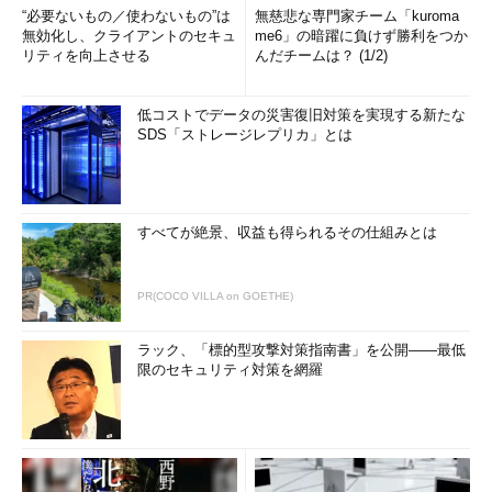
コマンド実行例
“必要ないもの／使わないもの”は
無慈悲な専門家チーム「kuroma
無効化し、クライアントのセキュ
me6」の暗躍に負けず勝利をつか
yum check-update perl
リティを向上させる
んだチームは？ (1/2)
（「perl」パッケージがアップデート可能かどうかを確認す
低コストでデータの災害復旧対策を実現する新たな
る）
SDS「ストレージレプリカ」とは
yum check-update perl*
（名前が「perl」で始まる全てのパッケージがアップデート可
すべてが絶景、収益も得られるその仕組みとは
能かどうかを確認する）
PR(COCO VILLA on GOETHE)
ラック、「標的型攻撃対策指南書」を公開――最低
限のセキュリティ対策を網羅
画面3
1つ目は「perl」パッケージを、2つ目は名前が「per