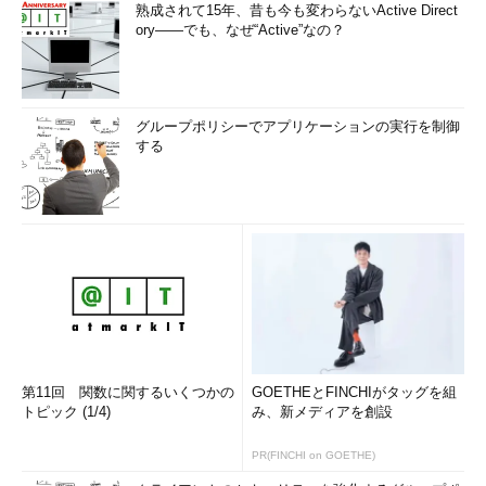
熟成されて15年、昔も今も変わらないActive Direct
ory――でも、なぜ“Active”なの？
画面1
更新される内容が表示される。「y」と入力すると処
理が始まる
グループポリシーでアプリケーションの実行を制御
する
第11回 関数に関するいくつかの
GOETHEとFINCHIがタッグを組
トピック (1/4)
み、新メディアを創設
画面2
もう一度確認メッセージが出たら「y」を入力して続
行する
PR(FINCHI on GOETHE)