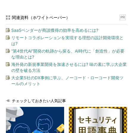
コマンド
実行内容
check
rpmデータベースの問題を確認する
関連資料（ホワイトペーパー）
PR
check-update
更新に利用できるパッケージを確認する
SaaSベンダーが商談獲得の効率を高めるには?
clean
キャッシュデータを削除する
リモートコラボレーションを実現する理想の設計開発環境と
shell
対話型のシェル（yumシェル）を実行する
は?
updateinfo
リポジトリの更新情報を表示する
“第4世代AI”開発の軌跡から探る、AI時代に「創造性」が必要
な理由とは?
海外発の新規事業開発を加速させるには? 味の素に学ぶ大企業
目次に戻る
の壁を破る方法
大企業5社のDX事例に学ぶ、ノーコード・ローコード開発ツ
yumコマンドの主なオプション
ールのメリット
yumコマンドの主なオプションは次の通りです。
チェックしておきたい人気記事
短いオ
長いオプショ
意味
プショ
ン
ン
-y
--assumeyes
全ての問い合わせに「yes」で応答したものとして実