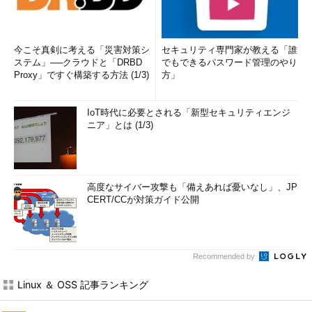
筆者紹介
今こそ真剣に考える「災害対策シ
セキュリティ専門家が教える「誰
西村 めぐみ（にしむら めぐみ）
ステム」──クラウドと「DRBD
でもできるパスワード管理のやり
Proxy」ですぐ構築する方法 (1/3)
方」
PC-9801N／PC-386MからのDOSユーザー。1992年より生産管
理のパッケージソフトウェアの開発およびサポート業務を担
当。のち退社し、専業ライターとして活動を開始。著書に『図
IoT時代に必要とされる「新型セキュリティエンジ
解でわかるLinux』『らぶらぶLinuxシリーズ』『はじめてでも
ニア」とは (1/3)
わかるSQLとデータ設計』『シェルの基本テクニック』など。
2011年より、地方自治体の在宅就業支援事業にてPC基礎および
Microsoft Office関連の教材作成およびeラーニング指導を担
高度なサイバー攻撃も「備えあれば憂いなし」、JP
当。
CERT/CCが対策ガイド公開
Recommended by
Linux ＆ OSS 記事ランキング