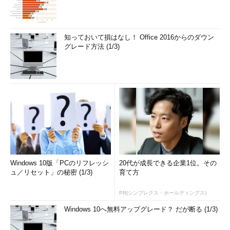
知っておいて損はなし！ Office 2016からのダウン
グレード方法 (1/3)
画面5
「y」を入力して、システムのアップデート処理を開
始する
Windows 10版「PCのリフレッシ
20代が成長できる企業1位。その
ュ／リセット」の秘密 (1/3)
育て方
PR(シンプレクス・ホールディングス)
Windows 10へ無料アップグレード？ だが断る (1/3)