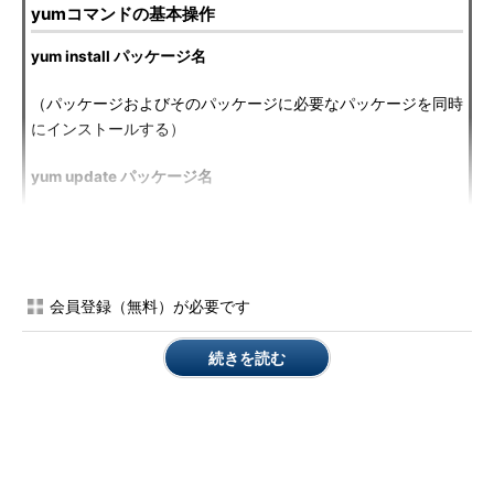
yumコマンドの基本操作
yum install パッケージ名
（パッケージおよびそのパッケージに必要なパッケージを同時
にインストールする）
yum update パッケージ名
（指定したパッケージがインストールされている場合、アップ
デートする。パッケージを指定しなかった場合はシステム全体
がアップデート対象となる）
会員登録（無料）が必要です
yum erase パッケージ名
続きを読む
（パッケージをアンインストールする。指定したパッケージに
依存するパッケージも削除するかどうかの確認メッセージが表
示される）