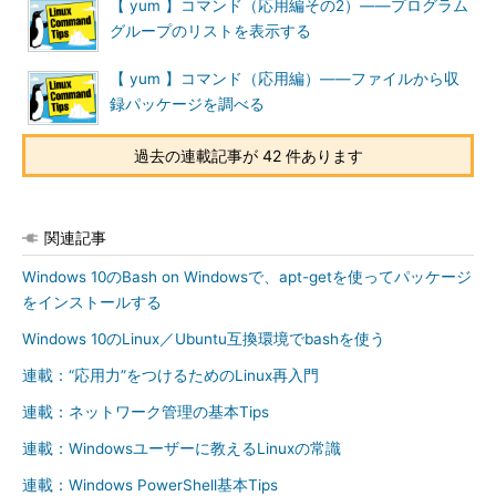
【 yum 】コマンド（応用編その2）――プログラム
ストールする
グループのリストを表示する
localupdate
パッケージファイル（RPMファイル）を指定してアッ
プデートする
【 yum 】コマンド（応用編）――ファイルから収
録パッケージを調べる
●情報関係のコマンド
過去の連載記事が 42 件あります
コマンド
実行内容
info
パッケージもしくはパッケージグループの詳細を表示する
list
パッケージグループの一覧を表示する
関連記事
deplist
パッケージの依存性の一覧を表示する
Windows 10のBash on Windowsで、apt-getを使ってパッケージ
groups
パッケージグループの情報を表示する
をインストールする
search
指定した文字列でパッケージの詳細を検索する
Windows 10のLinux／Ubuntu互換環境でbashを使う
provides
ファイルなどを指定して、該当するファイルを提供するパッケージ
を検索する
連載：“応用力”をつけるためのLinux再入門
repolist
ソフトウェアリポジトリの構成を表示する
連載：ネットワーク管理の基本Tips
version
ホストが利用できるリポジトリのバージョンを表示する
連載：Windowsユーザーに教えるLinuxの常識
連載：Windows PowerShell基本Tips
●メンテナンス関係のコマンド・その他