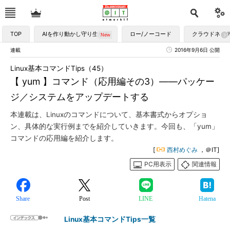
TOP
AIを作り動かし守り生かす
ロー/ノーコード
クラウドネイ
連載
2016年9月6日 公開
Linux基本コマンドTips（45）
【 yum 】コマンド（応用編その3）――パッケー
ジ／システムをアップデートする
本連載は、Linuxのコマンドについて、基本書式からオプショ
ン、具体的な実行例までを紹介していきます。今回も、「yum」
コマンドの応用編を紹介します。
[
西村めぐみ
，＠IT]
PC用表示
関連情報
Share
Post
LINE
Hatena
Linux基本コマンドTips一覧