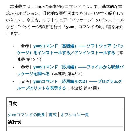
本連載では、Linuxの基本的なコマンドについて、基本的な書
式からオプション、具体的な実行例までを分かりやすく紹介して
いきます。今回も、ソフトウェア（パッケージ）のインストール
など、“パッケージ管理”を行う「
yum
」コマンドの応用編を紹介
します。
［参考］
yumコマンド（基礎編）――ソフトウェア（パッ
ケージ）をインストールする／アンインストールする
（本
連載 第42回）
［参考］
yumコマンド（応用編）――ファイルから収録パ
ッケージを調べる
（本連載 第43回）
［参考］
yumコマンド（応用編その2）――プログラムグ
ループのリストを表示する
（本連載 第44回）
目次
yumコマンドの概要
|
書式
|
オプション一覧
実行例