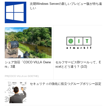
次期Windows Serverの新しいプレビュー版が待ち遠
yum update perl
しい
（「perl」パッケージをアップデートする）
yum -y update perl
（確認メッセージなしで「perl」パッケージをアップデートす
る）
シェア別荘「COCO VILLA Owne
セルフサービスBIツールって、E
rs」3選
xcelとどう違う？ (1/2)
PR(COCO VILLA on GOETHE)
セキュリティの強化に役立つグループポリシー設定