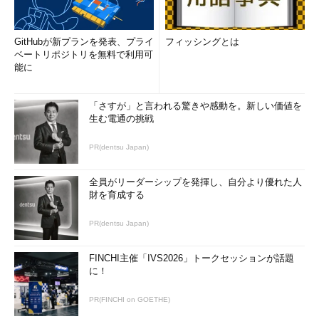
行する
--assumeno
全ての問い合わせに「no」で応答したものとして実
行する
GitHubが新プランを発表、プライ
フィッシングとは
ベートリポジトリを無料で利用可
-t
--tolerant
エラーを黙認する
能に
-R 分
--
最大の待ち時間を指定する
randomwait=
分
「さすが」と言われる驚きや感動を。新しい価値を
生む電通の挑戦
-c 構成
--config=構成
構成ファイルを指定する
ファイル
ファイル
PR(dentsu Japan)
--installroot=
インストール先を指定する
場所
全員がリーダーシップを発揮し、自分より優れた人
--
ダウンロード先を指定する
財を育成する
downloaddir=
場所
PR(dentsu Japan)
--
ダウンロードだけを行う
downloadonly
FINCHI主催「IVS2026」トークセッションが話題
-C
--cacheonly
パッケージの情報をダウンロードせずキャッシュだ
に！
けを使用する
-x パッ
--exclude=パ
除外するパッケージを指定する（ワイルドカードも
PR(FINCHI on GOETHE)
ケージ
ッケージ
使用可能）