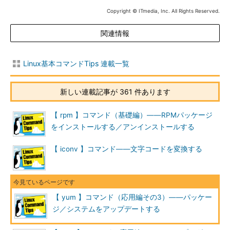
目次に戻る
Copyright © ITmedia, Inc. All Rights Reserved.
yumの主なコマンド
関連情報
yumで使える主なコマンドは次の通りです。
Linux基本コマンドTips 連載一覧
●パッケージ操作関係
コマンド
実行内容
新しい連載記事が 361 件あります
install
パッケージをインストールする
reinstall
パッケージを再インストールする
【 rpm 】コマンド（基礎編）――RPMパッケージ
downgrade
パッケージをダウングレードする
をインストールする／アンインストールする
erase
パッケージを削除する
【 iconv 】コマンド――文字コードを変換する
update
システムのパッケージを更新する
update-minimal
「重要な更新」だけを更新する
upgrade
不要になったパッケージを考慮しながらパッケージを
更新する
【 yum 】コマンド（応用編その3）――パッケー
distribution-
最新の利用可能なバージョンへインストール済みパッ
ジ／システムをアップデートする
synchronization
ケージを同期する
localinstall
パッケージファイル（RPMファイル）を指定してイン