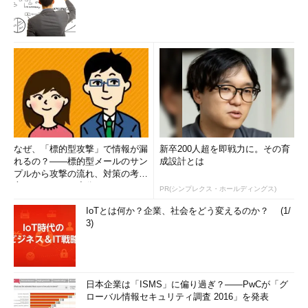
（システムをアップデートする）
yum -y update
（確認メッセージなしでアップデートする）
なぜ、「標的型攻撃」で情報が漏
新卒200人超を即戦力に。その育
れるの？――標的型メールのサン
成設計とは
プルから攻撃の流れ、対策の考え
方まで、もう一度分かりやすく
PR(シンプレクス・ホールディングス)
解...
IoTとは何か？企業、社会をどう変えるのか？ (1/
3)
画面4
「yum update」を実行する
日本企業は「ISMS」に偏り過ぎ？――PwCが「グ
ローバル情報セキュリティ調査 2016」を発表