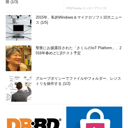
限 (1/3)
ョンです。
PR(ITmedia エンタープライズ)
ただし、CentOSの場合は「/etc/yum.conf」で
2015年、私的Windows＆マイクロソフト10大ニュー
「obsoletes=1」が設定されているため、「yum update」でも
ス (1/5)
「yum upgrade」でも動作は同じです（
画面7
）。
聖夜にお披露目された「さくらのIoT Platform」、2
016年春めどにβテスト予定
グループポリシーでファイルやフォルダー、レジス
トリを操作する (1/2)
画面7
前項の「yum update」を実行する直前の「yum che
ck-update」の様子
目次に戻る