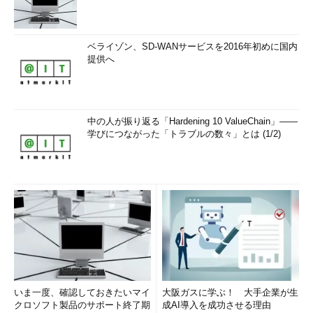
画面6
アップデート処理が終了した
実行結果に、「更新」したパッケージの他に「置換」されたパ
ッケージが表示されることがあります。これは、パッケージ名が
ベライゾン、SD-WANサービスを2016年初めに国内
提供へ
変更されたり、同等なパッケージがインストールされたなどで削
除されたパッケージです（次項参照）。
どのようなパッケージがアップデート対象になっているかだけ
中の人が振り返る「Hardening 10 ValueChain」――
を確認したい場合は「
yum check-update
」を実行します。この
学びにつながった「トラブルの数々」とは (1/2)
場合、置換されるなどで削除されるパッケージは「不要なパッケ
ージ」として表示されます。
目次に戻る
「yum update」と「yum upgrade」の違いは？
「
yum update
」に似たコマンドとして、「
yum upgrade
」が
あります。「yum upgrade」は「
yum update --obsoletes
」相
当のコマンドで、システム全体の更新と同時に「obsolete（廃
いま一度、確認しておきたいマイ
大阪ガスに学ぶ！ 大手企業が生
止）」、つまり不要になったパッケージを削除するというオプシ
クロソフト製品のサポート終了期
成AI導入を成功させる理由