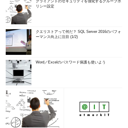
クライアントのセキュリティを強化するグループポ
リシー設定
目次に戻る
パッケージのアップデートをチェックする
クエリストアって何だ？ SQL Server 2016のパフォ
「
yum check-update パッケージ
」で、指定したパッケージが
ーマンス向上に注目 (1/2)
アップデート可能かどうかを確認できます。なお、「yum
check-update」は一般ユーザーの権限で実行できます。
パッケージ名にはワイルドカード（*）を指定することもでき
Word／Excelのパスワード保護も使いよう
ます。例えば、「
yum check-update perl
」では、先述の例（
パ
ッケージをアップデートする
）で「perl」のアップデートが完了
しているので、“アップデート対象なし”ということで何も表示さ
れません。
対して、ワイルドカードを用いた「
yum check-update
perl*
」の場合は、名前が「perl」で始まるパッケージが全てチ
ェックされます（
画面3
）。以下の実行例では、「perl-Git」パッ
ケージなどがアップデート可能であることが分かります。