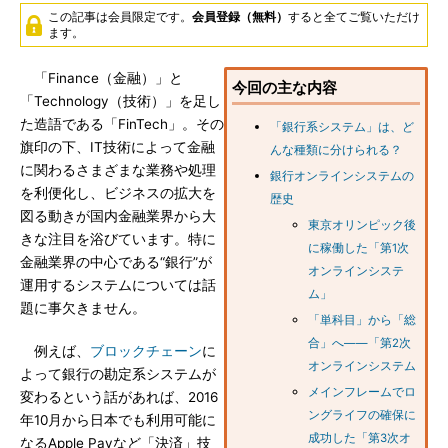
この記事は会員限定です。
会員登録（無料）
すると全てご覧いただけ
ます。
「Finance（金融）」と
今回の主な内容
「Technology（技術）」を足し
た造語である「FinTech」。その
「銀行系システム」は、ど
旗印の下、IT技術によって金融
んな種類に分けられる？
に関わるさまざまな業務や処理
銀行オンラインシステムの
を利便化し、ビジネスの拡大を
歴史
図る動きが国内金融業界から大
東京オリンピック後
きな注目を浴びています。特に
に稼働した「第1次
金融業界の中心である“銀行”が
オンラインシステ
運用するシステムについては話
ム」
題に事欠きません。
「単科目」から「総
合」へ――「第2次
例えば、
ブロックチェーン
に
オンラインシステム
よって銀行の勘定系システムが
メインフレームでロ
変わるという話があれば、2016
ングライフの確保に
年10月から日本でも利用可能に
成功した「第3次オ
なるApple Payなど「決済」技