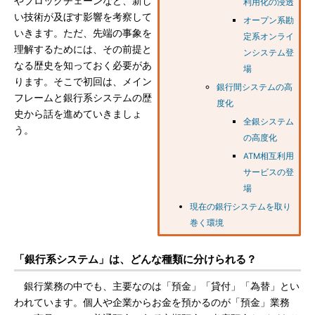
やブロックチェーンなど、新し
利用化の浸透
い技術が及ぼす影響を考察して
オープン系勘
いきます。ただ、先端の事象を
定系オンライ
理解するためには、その前提と
ンシステム登
なる歴史を知っておく必要があ
場
ります。そこで初回は、メイン
銀行間システムの高
フレームと銀行系システムの歴
度化
史から話を進めていきましょ
全銀システム
う。
の高度化
ATM相互利用
サービスの登
場
現在の銀行システムを取り
巻く環境
「銀行系システム」は、どんな種類に分けられる？
銀行業務の中でも、主要なのは「預金」「貸付」「為替」とい
われています。個人や企業からお金を預かるのが「預金」業務