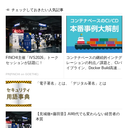
チェックしておきたい人気記事
FINCHI主催「IVS2026」トーク
コンテナベースの継続的インテグ
セッションが話題に！
レーションの利点／課題と、CIパ
イプライン、Docker Build高速化
のコツ (1/2...
PR(FINCHI on GOETHE)
「電子署名」とは、「デジタル署名」とは
【見城徹×藤田晋】AI時代でも変わらない経営者の
本質