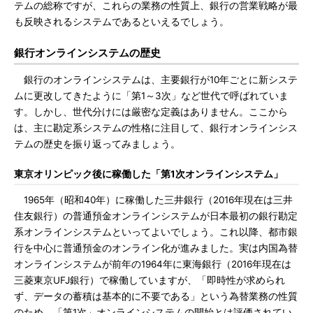
テムの総称ですが、これらの業務の性質上、銀行の営業戦略が最
も反映されるシステムであるといえるでしょう。
銀行オンラインシステムの歴史
銀行のオンラインシステムは、主要銀行が10年ごとに新システ
ムに更改してきたように「第1～3次」など世代で呼ばれていま
す。しかし、世代分けには厳密な定義はありません。ここから
は、主に勘定系システムの性格に注目して、銀行オンラインシス
テムの歴史を振り返ってみましょう。
東京オリンピック後に稼働した「第1次オンラインシステム」
1965年（昭和40年）に稼働した三井銀行（2016年現在は三井
住友銀行）の普通預金オンラインシステムが日本最初の銀行勘定
系オンラインシステムといってよいでしょう。これ以降、都市銀
行を中心に普通預金のオンライン化が進みました。実は内国為替
オンラインシステムが前年の1964年に東海銀行（2016年現在は
三菱東京UFJ銀行）で稼働していますが、「即時性が求められ
ず、データの蓄積は基本的に不要である」という為替業務の性質
のため、「第1次」オンラインシステムの開始とは評価されてい