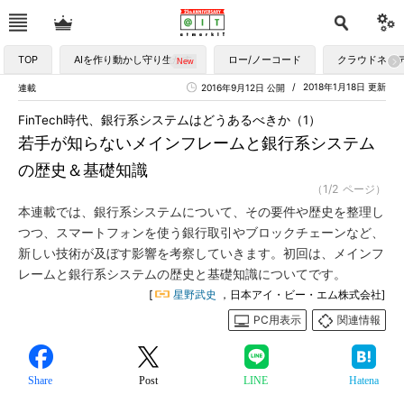
TOP
AIを作り動かし守り生かす
ロー/ノーコード
クラウドネイ
2018年1月18日 更新
連載
2016年9月12日 公開
FinTech時代、銀行系システムはどうあるべきか（1）
若手が知らないメインフレームと銀行系システム
の歴史＆基礎知識
（1/2 ページ）
本連載では、銀行系システムについて、その要件や歴史を整理し
つつ、スマートフォンを使う銀行取引やブロックチェーンなど、
新しい技術が及ぼす影響を考察していきます。初回は、メインフ
レームと銀行系システムの歴史と基礎知識についてです。
[
星野武史
，日本アイ・ビー・エム株式会社]
PC用表示
関連情報
Share
Post
LINE
Hatena