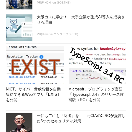
PR(FINCHI on GOETHE)
大阪ガスに学ぶ！ 大手企業が生成AI導入を成功さ
せる理由
PR(ITmedia エンタープライズ)
NICT、サイバー脅威情報を自動
Microsoft、プログラミング言語
集約できるWebアプリ「EXIST」
「TypeScript 3.4」のリリース候
を公開
補版（RC）を公開
一にも二にも「防御」を――元CIAのCISOが提言し
た6つのセキュリティ対策