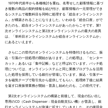
1970年代前半から各種検討を重ね、名寄せした顧客情報に基づ
き複数の商品の契約情報を結び付け、顧客情報の一元管理ができ
るシステムで複数科目を同時に処理する「総合オンラインシステ
ム」が構築されることになりました。いわゆる「総合口座」がで
きたのも、総合オンラインシステムがあったからこそです。第1
次オンラインシステムと第2次オンラインシステムの最大の差異
は、「単科目オンラインシステムか総合オンラインシステムか」
にあるといえます。
さらにこの世代のオンラインシステムを特徴付けるものに、振
込・引落の一括処理の開始があります。この処理は、「センター
カット」あるいは「集中記帳」などと呼ばれています。バッチ処
理については、オンラインシステムと同じ業務プログラムを活用
した処理を採用している銀行が登場しています。振込・引落デー
タを磁気テープで取引先から提供してもらい、処理終了後に結果
を返す口座振替業務が開始・普及し始めたのも、この世代です。
第2次オンラインシステムの構築と前後して、現金の払い出し
専用のCD（Cash Dispenser：現金自動支払い機）が普及し、銀
行オンラインシステムが急速に拡大していきました。その後現金