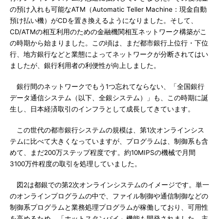
の預け入れも可能なATM（Automatic Teller Machine：現金自動
預け払い機）がCDを置き換えるようになりました。そして、
CD/ATMの相互利用のための金融機関相互ネットワーク構築がこ
の時期から始まりました。この頃は、まだ都市銀行上位行・下位
行、地方銀行などと業態によってネットワークが分断されてはい
ましたが、銀行利用者の利便性が向上しました。
銀行間のネットワークでもう1つ忘れてならない、「全国銀行
データ通信システム（以下、全銀システム）」も、この時期に誕
生し、日本経済取引のインフラとして成長してきています。
この世代の都市銀行システムの規模は、第1次オンラインシス
テムに比べて大きくなっていますが、プログラムは、制御系も含
めて、まだ200万ステップ程度です。約10MIPSの機械で月間
3100万件程度の取引を処理していました。
図2は都銀での第2次オンラインシステムのイメージです。単一
のオンラインプログラムの中で、ファイル制御や通信制御などの
制御系プログラムと業務処理プログラムが稼働しており、可用性
を高めるため、「ホットスタンバイ」機能も開発されました。主