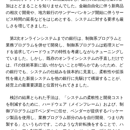
加はとどまることを知りませんでした。金融自由化に伴う新商品
の相次ぐ開発や、地方銀行のサンデーバンキング開始に伴うサー
ビス時間の延長などをはじめとする、システムに対する要求も厳
しさを増してきました。
第2次オンラインシステムまでの銀行は、制御系プログラムと
業務プログラムを併せて開発し、制御系プログラムは処理スピー
ドを追求してハードウェアの特性を考慮しながらチューニングし
ていました。しかし、既存のオンラインシステムの手直しだけで
は、ITの技術革新に追い付かないことが明らかであったため、ど
の銀行でも、システムの仕組みを抜本的に見直し、柔軟性や拡張
性を備えた新規システムを他の銀行に先駆けて構築することが、
経営上の最重要課題と位置付られてきました。
検討の結果とられた手法は、「システムの柔軟性と開発コスト
を削減するために、ハードウェア（メインフレーム）および、制
御プログラムはITベンダーに任せ、ベンダーが提供するパッケー
ジ製品を使用し、業務プログラム部分のみを自行開発、つまり内
製する」というものです。このような方針転換をすることで、ハ