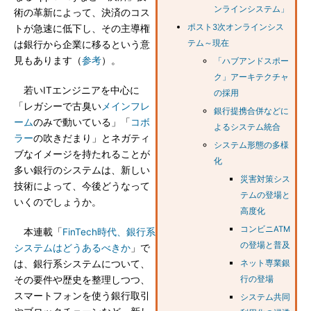
ンラインシステム」
術の革新によって、決済のコス
ポスト3次オンラインシス
トが急速に低下し、その主導権
テム～現在
は銀行から企業に移るという意
見もあります（
参考
）。
「ハブアンドスポー
ク」アーキテクチャ
若いITエンジニアを中心に
の採用
「レガシーで古臭い
メインフレ
銀行提携合併などに
ーム
のみで動いている」「
コボ
よるシステム統合
ラー
の吹きだまり」とネガティ
システム形態の多様
ブなイメージを持たれることが
化
多い銀行のシステムは、新しい
災害対策シス
技術によって、今後どうなって
テムの登場と
いくのでしょうか。
高度化
コンビニATM
本連載「
FinTech時代、銀行系
の登場と普及
システムはどうあるべきか
」で
は、銀行系システムについて、
ネット専業銀
その要件や歴史を整理しつつ、
行の登場
スマートフォンを使う銀行取引
システム共同