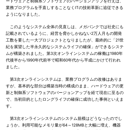
ードウェアと制御系ソフトウェアのバージョンアップを行えば、
業務プログラムを手直しすることなくITの技術革新に追従できる
ようになりました。
このようなシステム全体の見直しは、メガバンクでは社史にも
記載されているように、経営を脅かしかねない2万人月もの開発
工数を要した一大プロジェクトとなりましたが、最終的に「21世
紀を展望した半永久的なシステムライフの確保」ができるシステ
ムが構築されました。第3次オンラインシステムの稼働は1980年
代後半から1990年代前半で昭和60年代から平成にかけて行われ
ました。
第3次オンラインシステムは、業務プログラムの改修はありま
すが、基本的な部分は構築当時の構成のまま、ハードウェアの更
新と制御系ソフトウェアのバージョンアップを経て現在に至るの
で、当初目的としたロングライフの確保に成功した事例といえま
す。
第3次オンラインシステムのシステム規模はどうなったのでし
ょうか。利用可能なメモリ量が64～128MBと大幅に増え、機器