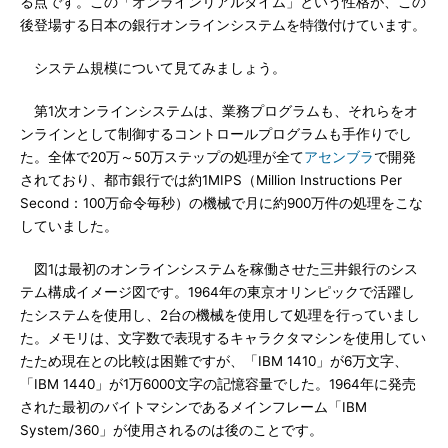
る点です。この「オンラインリアルタイム」という性格が、この
後登場する日本の銀行オンラインシステムを特徴付けています。
システム規模について見てみましょう。
第1次オンラインシステムは、業務プログラムも、それらをオ
ンラインとして制御するコントロールプログラムも手作りでし
た。全体で20万～50万ステップの処理が全て
アセンブラ
で開発
されており、都市銀行では約1MIPS（Million Instructions Per
Second：100万命令毎秒）の機械で月に約900万件の処理をこな
していました。
図1は最初のオンラインシステムを稼働させた三井銀行のシス
テム構成イメージ図です。1964年の東京オリンピックで活躍し
たシステムを使用し、2台の機械を使用して処理を行っていまし
た。メモリは、文字数で表現するキャラクタマシンを使用してい
たため現在との比較は困難ですが、「IBM 1410」が6万文字、
「IBM 1440」が1万6000文字の記憶容量でした。1964年に発売
された最初のバイトマシンであるメインフレーム「IBM
System/360」が使用されるのは後のことです。