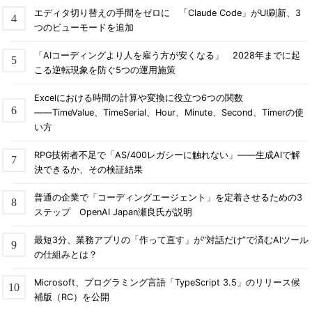
エディタ切り替えの手間をゼロに 「Claude Code」がUI刷新、3
つのビューモードを追加
「AIコーディングより人を雇う方が安くなる」 2028年までに起
こる逆転現象を防ぐ5つの運用施策
Excelにおける時間の計算や変換に役立つ6つの関数
――TimeValue、TimeSerial、Hour、Minute、Second、Timerの使
い方
RPG技術者不足で「AS/400レガシーに触れない」――生成AIで解
決できるか、その検証結果
普通の企業で「コーディングエージェント」を定着させるための3
ステップ OpenAI Japan瀬良氏が説明
最短3分、業務アプリの「作って直す」が“対話だけ”で済むAIツール
の仕組みとは？
Microsoft、プログラミング言語「TypeScript 3.5」のリリース候
補版（RC）を公開