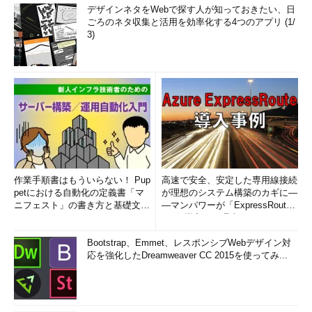
デザインネタをWebで探す人が知っておきたい、日
ごろのネタ収集と活用を効率化する4つのアプリ (1/
3)
作業手順書はもういらない！ Pup
高速で安全、安定した専用線接続
petにおける自動化の定義書「マ
が理想のシステム構築のカギに―
ニフェスト」の書き方と基礎文法
―マンパワーが「ExpressRout
まとめ (1/5)
e」を導入した理由
Bootstrap、Emmet、レスポンシブWebデザイン対
応を強化したDreamweaver CC 2015を使ってみ...