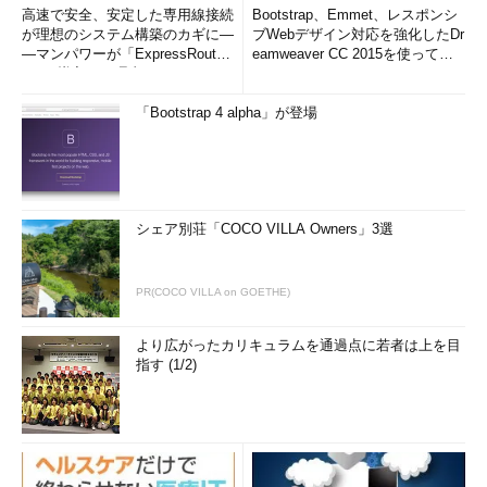
とが分かる
高速で安全、安定した専用線接続
Bootstrap、Emmet、レスポンシ
が理想のシステム構築のカギに―
ブWebデザイン対応を強化したDr
―マンパワーが「ExpressRout
eamweaver CC 2015を使って
なお、「yum」コマンドの場合は、依存しているパッケージが
e」を導入した理由
み...
存在しなくても、同時にインストールすることができます。yum
が使えるならば「
yum install パッケージ名
」（
本連載第42回参
「Bootstrap 4 alpha」が登場
照
）、yumのパッケージリストにないなどで、パッケージファイ
ルからインストールしたい場合は「
yum localinstll パッケージフ
ァイル名
」（次回解説）を実行するとよいでしょう。
シェア別荘「COCO VILLA Owners」3選
目次に戻る
パッケージが提供する機能を調べる
PR(COCO VILLA on GOETHE)
「-R（--require）」オプションの逆に、“このパッケージはど
より広がったカリキュラムを通過点に若者は上を目
んな機能を提供するのか”を調べる場合は「
--provides
」オプシ
指す (1/2)
ョンを使用します。
インストール前のパッケージファイルであれば「
rpm -qp --
provides パッケージファイル名
」、インストール済みのパッケ
ージであれば「
rpm -q --provides パッケージ名
」のように実行