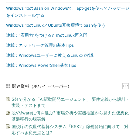
-e
--erase パッケー
パッケージをアンインストール（削除）する
ジ
Windows 10のBash on Windowsで、apt-getを使ってパッケージ
をインストールする
-q
--query
問い合わせ（パッケージ情報の表示と検索）
-V
--verify
パッケージを検査する
Windows 10のLinux／Ubuntu互換環境でbashを使う
連載：“応用力”をつけるためのLinux再入門
●共通のオプション（-i、-U、-qなどと同時に使用）
連載：ネットワーク管理の基本Tips
短いオプシ
長いオプシ
意味
連載：Windowsユーザーに教えるLinuxの常識
ョン
ョン
連載：Windows PowerShell基本Tips
-v
情報表示を増やす
-vv
「-v」指定時よりも詳細な情報を表示する（デ
バッグ用）
関連資料（ホワイトペーパー）
PR
--quiet
情報表示を減らす（エラーメッセージのみにな
る）
5分で分かる「AI駆動開発エージェント」 要件定義から設計・
実装・テストまで
●インストール／更新／削除時に使用できる共通オプション
脱VMwareに何を選ぶ? 市場分析や実機検証から見えた仮想化
基盤移行の現実解
短いオプシ
長いオプシ
意味
ョン
ョン
国税庁の次世代基幹システム「KSK2」稼働開始に向けて、対
応すべき変更点とは?
-h
--hash
インストール時の経過を「#」マーク（ハッシュマ