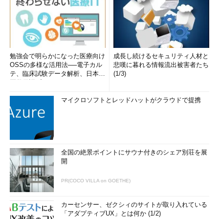
します。
コマンド実行例
rpm -qp --provides パッケージファイル名
勉強会で明らかになった医療向け
成長し続けるセキュリティ人材と
OSSの多様な活用法──電子カル
悲嘆に暮れる情報流出被害者たち
テ、臨床試験データ解析、日本語
(1/3)
（指定したパッケージファイルが提供する機能を調べる）（
画
医学用語プラットフォーム、画...
面4
）
マイクロソフトとレッドハットがクラウドで提携
全国の絶景ポイントにサウナ付きのシェア別荘を展
画面4
「
--provides
」オプションを付けると、パッケージ
開
ファイルでインストールされる機能を確認できる
PR(COCO VILLA on GOETHE)
目次に戻る
カーセンサー、ゼクシィのサイトが取り入れている
「アダプティブUX」とは何か (1/2)