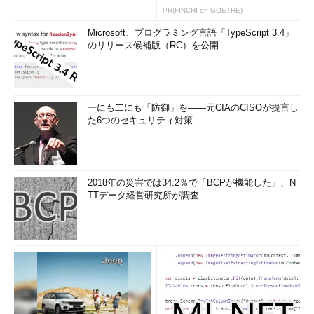
プショ
ション
PR(FINCHI on GOETHE)
ン
Microsoft、プログラミング言語「TypeScript 3.4」
-a
--all
インストールされているパッケージを一覧表示する
のリリース候補版（RC）を公開
-i
パッケージの情報を表示する
--
パッケージが提供する機能（ライブラリなど）を表示す
provides
る
一にも二にも「防御」を――元CIAのCISOが提言し
-R
--requires
依存しているファイル名を表示する
た6つのセキュリティ対策
--
パッケージの更新情報を表示する
changelog
-l
--list
パッケージに含まれるファイルを表示する
-c
--
2018年の災害では34.2％で「BCPが機能した」、N
設定ファイルのみを表示する（「-l」を指定したものと見
configfiles
TTデータ経営研究所が調査
なす）
-d
--docfiles
文書ファイルのみを表示する（「-l」を指定したものと見
なす）
-f ファ
--file ファ
指定したファイルがどのパッケージからインストールさ
イル名
イル名
れたのかを表示する（フィールドあるいはフルパスで指
定）
-p
パッケージ名ではなく、RPMパッケージファイルを指定
して問い合わせる