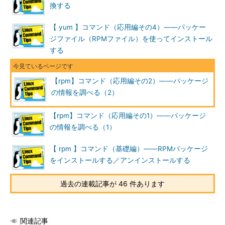
48回参照
）。
換する
【 yum 】コマンド（応用編その4）――パッケー
ジファイル（RPMファイル）を使ってインストール
目次に戻る
する
rpmコマンドの主なオプション
【rpm】コマンド（応用編その2）――パッケージ
rpmコマンドの主なオプションは次の通りです。
の情報を調べる（2）
●コマンドオプション
【rpm】コマンド（応用編その1）――パッケージ
短いオ
長いオプション
意味
の情報を調べる（1）
プショ
ン
【 rpm 】コマンド（基礎編）――RPMパッケージ
-i
--install パッケー
パッケージをインストールする
をインストールする／アンインストールする
ジファイル名
-U
--upgrade パッケ
パッケージをアップグレードする（「--install」
過去の連載記事が 46 件あります
ージファイル名
と同じオプションが使用可能）
-F
--freshen パッケ
以前のバージョンがインストールされているとき
ージファイル名
のみパッケージをアップグレードする
関連記事