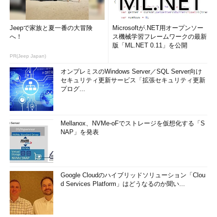
●RPMデータベース関連オプション
Jeepで家族と夏一番の大冒険
Microsoftが.NET用オープンソー
短いオプシ
長いオプシ
意味
へ！
ス機械学習フレームワークの最新
ョン
ョン
版「ML.NET 0.11」を公開
PR(Jeep Japan)
--initdb
RPMデータベースの存在を確認し、ない場合は初
期化をする
オンプレミスのWindows Server／SQL Server向け
セキュリティ更新サービス「拡張セキュリティ更新
--rebuilddb
既存のデータベースからRPMデータベースを再構
プログ...
築する
Mellanox、NVMe-oFでストレージを仮想化する「S
目次に戻る
NAP」を発表
どんなパッケージがインストールされるかを調べる
パッケージファイル（RPM）ファイルに対し、パッケージの情
Google Cloudのハイブリッドソリューション「Clou
報やインストールされるファイルを調べたい場合は、「
-qilp
」
d Services Platform」はどうなるのか聞い...
オプションを使用します。
「
-q
」は問い合わせのオプション、「
-i
」はパッケージの情