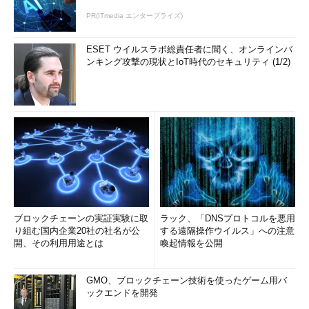
PR(ITmedia エンタープライズ)
ESET ウイルスラボ総責任者に聞く、オンラインバ
ンキング攻撃の現状とIoT時代のセキュリティ (1/2)
ブロックチェーンの実証実験に取
ラック、「DNSプロトコルを悪用
り組む国内企業20社の社名が公
する遠隔操作ウイルス」への注意
開、その利用用途とは
喚起情報を公開
GMO、ブロックチェーン技術を使ったゲーム用バ
ックエンドを開発