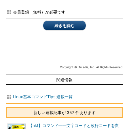
※[ ]は省略可能な引数を示しています
会員登録（無料）が必要です
rpmコマンドの基本操作（問い合わせ関係）
続きを読む
rpm -qip パッケージファイル名
（パッケージの情報（説明など）を表示する）
rpm -qlp パッケージファイル名
Copyright © ITmedia, Inc. All Rights Reserved.
（パッケージからインストールされたファイルの一覧を表示す
関連情報
る）
rpm -qRp パッケージファイル名
Linux基本コマンドTips 連載一覧
（パッケージが依存しているファイルを表示する）
※「-p」はパッケージファイル（RPMファイル）を指定するた
新しい連載記事が 357 件あります
めのオプション。インストールされているパッケージを調べる
場合は「
rpm -qi パッケージ名
」のように指定する（
本連載第
【nkf】コマンド――文字コードと改行コードを変