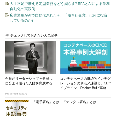
人手不足で増える定型業務をどう減らす? RPAとAIによる業務
ーク）で表示する
自動化の実践例
--test
実際のインストールなどは行わず、テストのみ行う
広告運用がAIで自動化された今、「勝ち組企業」は何に投資
--nodeps
パッケージの依存関係を検証しない
しているのか?
●インストール／更新時に使用できるオプション
チェックしておきたい人気記事
短いオ
長いオプシ
意味
プショ
ョン
ン
--
パスの名前が「OLDPATH」で始まるファイルをインス
excludepath
トールしない
OLDPATH
--
「man」なども含め、文書であるとマーク付されたファ
全員がリーダーシップを発揮し、
コンテナベースの継続的インテグ
excludedocs
イルをインストールしない
自分より優れた人財を育成する
レーションの利点／課題と、CIパ
--
文書ファイルをインストールする（デフォルト）
イプライン、Docker Build高速化
includedocs
のコツ (1/2...
PR(dentsu Japan)
--ignoresize
インストール前に、ディスクの空き領域をチェックしな
「電子署名」とは、「デジタル署名」とは
い
--ignorearch
パッケージのアーキテクチャ（CPUなど）がインスト
ール先と一致しなくてもインストールやアップグレード