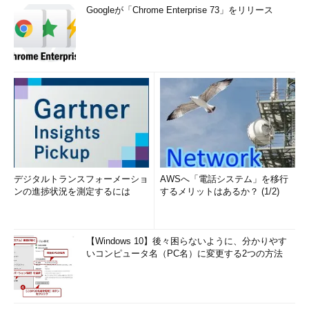
（パッケージの情報とインストールされたファイルを表示す
Googleが「Chrome Enterprise 73」をリリース
る）（
画面1
）
デジタルトランスフォーメーショ
AWSへ「電話システム」を移行
ンの進捗状況を測定するには
するメリットはあるか？ (1/2)
画面1
「perl-Git」のパッケージファイル（RPMファイル）
を指定して、パッケージの情報とこのパッケージファイルか
らどんなファイルがインストールされるかを表示した
【Windows 10】後々困らないように、分かりやす
いコンピュータ名（PC名）に変更する2つの方法
目次に戻る