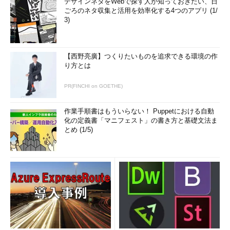
画面2
「git」パッケージが依存するファイルの一覧を表示
デザインネタをWebで探す人が知っておきたい、日
した。「perl（～）」はPerlのモジュール
ごろのネタ収集と活用を効率化する4つのアプリ (1/
3)
「-R（--require）」オプションで表示できるのは“○○という
ライブラリのバージョン××”といった情報で、具体的にどのパッ
ケージをインストールするかは、別途、名前やパッケージの情報
【西野亮廣】つくりたいものを追求できる環境の作
などを元に調べる必要があります。
り方とは
依存するファイルがシステムに存在しない場合は、パッケージ
PR(FINCHI on GOETHE)
はインストールされません（「--nodeps」オプションを付けて
いない場合）。「
rpm -i --test パッケージファイル名
」のよう
作業手順書はもういらない！ Puppetにおける自動
化の定義書「マニフェスト」の書き方と基礎文法ま
に、「
--test
」オプション付きで実行することで、実際にはイン
とめ (1/5)
ストールや更新、アンインストールせずに、警告などが表示され
るかどうかをテストすることができます（
画面3
）。
画面3
「rpm -ivh」を「--test」オプション付きで実行
（「--test」は一般ユーザーで実行可能）。この場合、「gi
t」パッケージが入っていないのでインストールできないこ