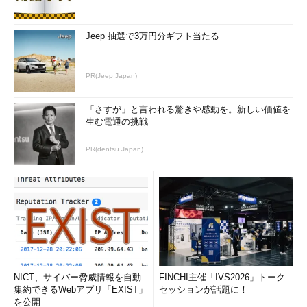
を行う
--ignoreos
パッケージのOSがインストール先と一致しなくてもイ
Jeep 抽選で3万円分ギフト当たる
ンストールやアップグレードを行う
--
パッケージまたはへッダの署名を検査しない
nosignature
PR(Jeep Japan)
--nosuggest
不明な依存性を解消するパッケージを提案しない
「さすが」と言われる驚きや感動を。新しい価値を
--noscriopts
ファイルの配置だけを行いスクリプトは実行しない
生む電通の挑戦
--force
「--replacepkgs」「--replacefiles」「--
oldpackage」相当
PR(dentsu Japan)
--
指定したパッケージが既にインストールされていてもイ
replacepkgs
ンストールする
--
他のパッケージによってインストールされたファイルを
replacefiles
置き換えてしまう場合でもインストールする
--
インストール済みのパッケージよりもバージョンが古く
oldpackage
ても更新する
NICT、サイバー脅威情報を自動
FINCHI主催「IVS2026」トーク
●情報問い合わせ関連（-q、-Vと一緒に使用するオプション）
集約できるWebアプリ「EXIST」
セッションが話題に！
短いオ
長いオプ
意味
を公開