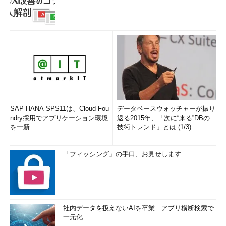
筆者紹介
西村 めぐみ（にしむら めぐみ）
PC-9801N／PC-386MからのDOSユーザー。1992年より生産管
理のパッケージソフトウェアの開発およびサポート業務を担
当。のち退社し、専業ライターとして活動を開始。著書に『図
解でわかるLinux』『らぶらぶLinuxシリーズ』『はじめてでも
わかるSQLとデータ設計』『シェルの基本テクニック』など。
2011年より、地方自治体の在宅就業支援事業にてPC基礎および
SAP HANA SPS11は、Cloud Fou
データベースウォッチャーが振り
Microsoft Office関連の教材作成およびeラーニング指導を担
ndry採用でアプリケーション環境
返る2015年、「次に“来る”DBの
当。
を一新
技術トレンド」とは (1/3)
「フィッシング」の手口、お見せします
社内データを扱えないAIを卒業 アプリ横断検索で
一元化