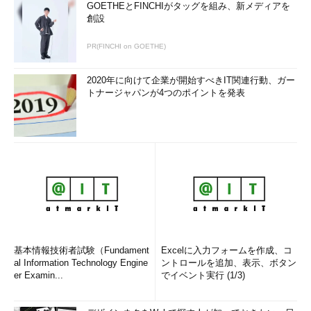
パッケージの依存先を調べる
GOETHEとFINCHIがタッグを組み、新メディアを
創設
RPMパッケージをインストールする前に、どのようなパッケー
ジに依存しているのか、何が必要なのかを調べるには、「
-R（--
PR(FINCHI on GOETHE)
require）
」オプションを使用します。
2020年に向けて企業が開始すべきIT関連行動、ガー
トナージャパンが4つのポイントを発表
コマンド実行例
rpm -qRp パッケージファイル名
（指定したパッケージの依存先を調べる）（
画面2
）
基本情報技術者試験（Fundament
Excelに入力フォームを作成、コ
al Information Technology Engine
ントロールを追加、表示、ボタン
er Examin...
でイベント実行 (1/3)