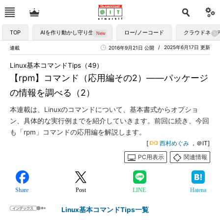
TOP
AIを作り動かし守り生かす
ロー/ノーコード
クラウドネイ
2025年6月17日 更新
連載
2016年9月21日 公開
Linux基本コマンドTips（49）
【rpm】コマンド（応用編その2）――パッケージ
の情報を調べる（2）
本連載は、Linuxのコマンドについて、基本書式からオプショ
ン、具体的な実行例までを紹介していきます。前回に続き、今回
も「rpm」コマンドの応用編を解説します。
[
西村めぐみ
，＠IT]
PC用表示
関連情報
Share
Post
LINE
Hatena
Linux基本コマンドTips一覧