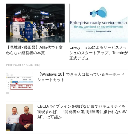
報、「
-l
」はパッケージのリストで、「
-p
」はパッケージ名では
なく、パッケージファイルを指定するときに使用するオプション
です。
なお、「-i」オプションを「-q」オプションと同時に使用する
場合は、インストールではなく、問い合わせ内容を示すオプショ
ンとして機能します。
【見城徹×藤田晋】AI時代でも変
Envoy、Istioによるサービスメッ
わらない経営者の本質
シュのスタートアップ、Tetrateが
正式デビュー
コマンド実行例
PR(FINCHI on GOETHE)
rpm -qip パッケージファイル名
【Windows 10】できる人は知っているキーボード
ショートカット
（パッケージの情報を表示する）
rpm -qlp パッケージファイル名
CI/CDパイプラインを妨げない形でセキュリティを
（パッケージからインストールされたファイルを表示する）
実現すれば、「開発者や運用担当者に嫌われないW
AF」は可能か
rpm -qilp パッケージファイル名