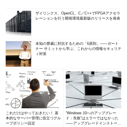
ザイリンクス、OpenCL、C／C++でFPGAアクセラ
レーションを行う開発環境最新版のリリースを発表
未知の脅威に対抗するための「6原則」――ガート
ナー サミットから学ぶ、これからの情報セキュリテ
ィ対策
これだけはやっておきたい！ 基
“Windows 10へのアップグレー
本的なサーバー管理に役立つグル
ド：失敗”はエラーではなかった
ープポリシー設定
――アップグレードインストール