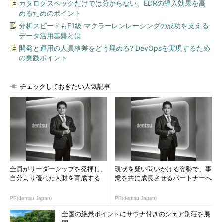
カタログスペックだけでは分からない、EDRの導入効果を高
めるためのポイント
分析スピードもF1級 マクラーレンレーシングの成功を支える
データ活用基盤とは
開発と運用の人員格差をどう埋める? DevOpsを実現するため
の実践ポイント
チェックしておきたい人気記事
全員がリーダーシップを発揮し、
現状を疑い問いかける姿勢で、事
自分より優れた人財を育成する
業を共に成長させるパートナーへ
PR(dentsu Japan)
PR(dentsu Japan)
全国の絶景ポイントにサウナ付きのシェア別荘を展