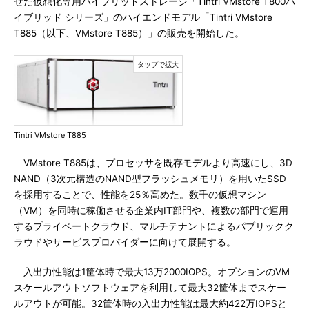
せた仮想化専用ハイブリッドストレージ「Tintri VMstore T800ハ
イブリッド シリーズ」のハイエンドモデル「Tintri VMstore
T885（以下、VMstore T885）」の販売を開始した。
Tintri VMstore T885
VMstore T885は、プロセッサを既存モデルより高速にし、3D
NAND（3次元構造のNAND型フラッシュメモリ）を用いたSSD
を採用することで、性能を25％高めた。数千の仮想マシン
（VM）を同時に稼働させる企業内IT部門や、複数の部門で運用
するプライベートクラウド、マルチテナントによるパブリックク
ラウドやサービスプロバイダーに向けて展開する。
入出力性能は1筐体時で最大13万2000IOPS。オプションのVM
スケールアウトソフトウェアを利用して最大32筐体までスケー
ルアウトが可能。32筐体時の入出力性能は最大約422万IOPSと