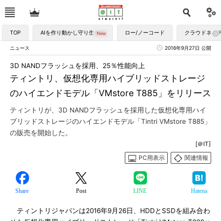
TOP
AIを作り動かし守り生かす
ロー/ノーコード
クラウドネイ
ニュース
2016年9月27日 公開
3D NANDフラッシュを採用、25％性能向上
ティントリ、仮想化専用ハイブリッドストレージ
のハイエンドモデル「VMstore T885」をリリース
ティントリが、3D NANDフラッシュを採用した仮想化専用ハイ
ブリッドストレージのハイエンドモデル「Tintri VMstore T885」
の販売を開始した。
[＠IT]
PC用表示
関連情報
Share
Post
LINE
Hatena
ティントリジャパンは2016年9月26日、HDDとSSDを組み合わ