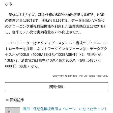
なる。
筐体は4Uサイズ。基本仕様のSSDの物理容量は8.6TB、HDD
の物理容量は90TBで、実効容量は61TB。データ圧縮とVM単位
のクローニング重複排除機能を利用した論理実効容量は120TBと
し、従来モデル比で実効容量を20％向上させた。
コントローラーはアクティブ－スタンバイ構成のデュアルコン
トローラーを採用。ネットワークインタフェースは、データアク
セス用が10GbE（10GBASE-SR／10GBASE-T）×2、管理用が
1GbE×2。消費電力は標準740W／最大950W。価格は4857万
6000円（税別）から。
Copyright © ITmedia, Inc. All Rights Reserved.
関連情報
関連記事
汎用「仮想化環境専用ストレージ」になったティント