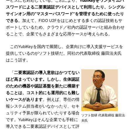
ービスにも対応している。これにより、
YubiKeyをワンタイムパ
スワードによる二要素認証デバイスとして利用したり、シングル
サインオン用の“マスターパスワード”を管理するために使ったり
できる
。加えて、FIDO U2Fをはじめとする多くの認証技術もサ
ポートしているため、クラウド／社内の認証サーバと組み合わせ
ることで、企業でもさまざまな応用ケースが考えられる。
このYubiKeyを国内で展開し、企業向けに導入支援サービスを
提供しているのがソフト技研だ。同社の代表取締役 藤田法夫氏
はこう話す。
「
二要素認証の導入意欲はかつてない
ほど高まっています。しかし、生体認証
のための機器や認証基盤を新たに構築す
ることは、コスト的にも運用的にも難し
いケースがあります
。例えば、専任の情
報システム担当者がいなかったり、セキ
ュリティ予算が限られていたりする場合
ソフト技研 代表取締役 藤田法
です。YubiKeyはそんな企業でも手軽に
夫氏
導入できる二要素認証デバイスとして評