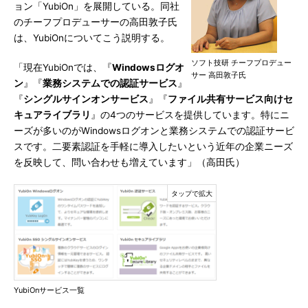
ョン「YubiOn」を展開している。同社
のチーフプロデューサーの高田敦子氏
は、YubiOnについてこう説明する。
ソフト技研 チーフプロデュー
「現在YubiOnでは、『
Windowsログオ
サー 高田敦子氏
ン
』『
業務システムでの認証サービス
』
『
シングルサインオンサービス
』『
ファイル共有サービス向けセ
キュアライブラリ
』の4つのサービスを提供しています。特にニ
ーズが多いのがWindowsログオンと業務システムでの認証サービ
スです。二要素認証を手軽に導入したいという近年の企業ニーズ
を反映して、問い合わせも増えています」（高田氏）
YubiOnサービス一覧