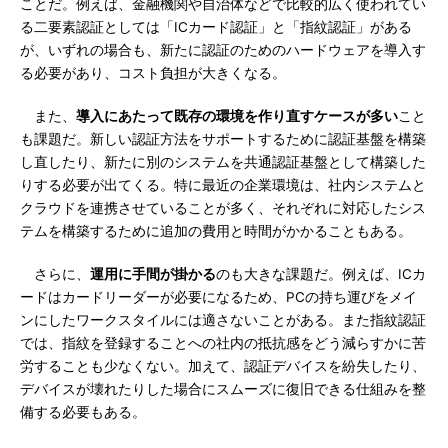
ことだ。例えば、金融機関や自治体などで比較的広く使われてい
る二要素認証としては「ICカード認証」と「指紋認証」がある
が、いずれの場合も、新たに認証のためのハードウェアを導入す
る必要があり、コスト負担が大きくなる。
また、
導入にあたって既存の環境を作り直すケースが多い
こと
も課題だ。新しい認証方法をサポートするために認証基盤を構築
し直したり、新たに別のシステムを共通認証基盤として構築した
りする必要が出てくる。特に最近の企業環境は、社内システムと
クラウドを連携させていることが多く、それぞれに対応したシス
テムを構築するために追加の費用と時間がかかることもある。
さらに、
運用に手間が掛かる
のも大きな課題だ。例えば、ICカ
ードはカードリーダーが必要になるため、PCの持ち運びをメイ
ンにしたワークスタイルには適さないことがある。また指紋認証
では、指紋を登録することへの社内の抵抗感をどう減らすかに苦
労することも少なくない。加えて、認証デバイスを紛失したり、
デバイスが壊れたりした場合にスムーズに復旧できる仕組みを整
備する必要もある。