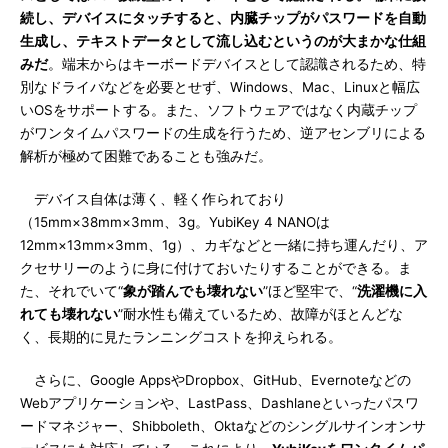
続し、デバイスにタッチすると、内臓チップがパスワードを自動
生成し、テキストデータとして流し込むというのが大まかな仕組
みだ
。端末からはキーボードデバイスとして認識されるため、特
別なドライバなどを必要とせず、Windows、Mac、Linuxと幅広
いOSをサポートする。また、ソフトウェアではなく内蔵チップ
がワンタイムパスワードの生成を行うため、逆アセンブリによる
解析が極めて困難であることも強みだ。
デバイス自体は薄く、軽く作られており
（15mm×38mm×3mm、3g。YubiKey 4 NANOは
12mm×13mm×3mm、1g）、カギなどと一緒に持ち運んだり、ア
クセサリーのように身に付けておいたりすることができる。ま
た、それでいて“
象が踏んでも壊れない
”ほど堅牢で、“
洗濯機に入
れても壊れない
”耐水性も備えているため、故障がほとんどな
く、長期的に見たランニングコストを抑えられる。
さらに、Google AppsやDropbox、GitHub、Evernoteなどの
Webアプリケーションや、LastPass、Dashlaneといったパスワ
ードマネジャー、Shibboleth、Oktaなどのシングルサインオンサ