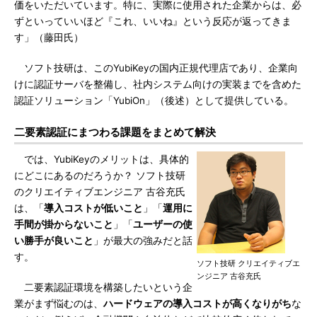
価をいただいています。特に、実際に使用された企業からは、必
ずといっていいほど『これ、いいね』という反応が返ってきま
す」（藤田氏）
ソフト技研は、このYubiKeyの国内正規代理店であり、企業向
けに認証サーバを整備し、社内システム向けの実装までを含めた
認証ソリューション「YubiOn」（後述）として提供している。
二要素認証にまつわる課題をまとめて解決
では、YubiKeyのメリットは、具体的
にどこにあるのだろうか？ ソフト技研
のクリエイティブエンジニア 古谷充氏
は、「
導入コストが低いこと
」「
運用に
手間が掛からないこと
」「
ユーザーの使
い勝手が良いこと
」が最大の強みだと話
す。
ソフト技研 クリエイティブエ
ンジニア 古谷充氏
二要素認証環境を構築したいという企
業がまず悩むのは、
ハードウェアの導入コストが高くなりがち
な