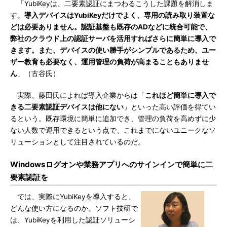
「YubiKeyは、二要素認証にまつわるこうした課題を解消しま
す。
導入デバイスはYubiKeyだけでよく、専用の読み取り装置な
どは必要ありません。認証基盤も既存のADなどに統合可能で、
弊社のクラウド上の認証サーバを活用すればさらに簡単に導入で
きます。また、デバイスの使い勝手がシンプルであるため、ユー
ザー教育も必要なく、運用管理の負荷が高まることもありませ
ん
」（古谷氏）
実際、藤田氏によれば導入企業からは「
これほど簡単に導入で
きる二要素認証デバイスは他にない
」といった高い評価を得てい
るという。既存環境に簡単に追加でき、管理の負荷を高めずに少
ない人数で運用できるという点で、これまでにないユニークなソ
リューションとして注目されているのだ。
Windowsログオンや業務アプリへのサインインで簡単に二
要素認証を
では、実際にYubiKeyを導入すると、
どんな使い方になるのか。ソフト技研で
は、YubiKeyを利用した認証ソリューシ