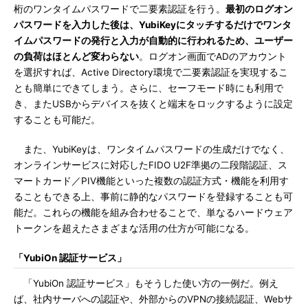
桁のワンタイムパスワードで二要素認証を行う。
最初のログオン
パスワードを入力した後は、YubiKeyにタッチするだけでワンタ
イムパスワードの発行と入力が自動的に行われるため、ユーザー
の負荷はほとんど変わらない
。ログオン画面でADのアカウント
を選択すれば、Active Directory環境で二要素認証を実現するこ
とも簡単にできてしまう。さらに、セーフモード時にも利用で
き、またUSBからデバイスを抜くと端末をロックするように設定
することも可能だ。
また、YubiKeyは、ワンタイムパスワードの生成だけでなく、
オンラインサービスに対応したFIDO U2F準拠の二段階認証、ス
マートカード／PIV機能といった複数の認証方式・機能を利用す
ることもできる上、事前に静的なパスワードを登録することも可
能だ。これらの機能を組み合わせることで、単なるハードウェア
トークンを超えたさまざまな活用の仕方が可能になる。
「YubiOn 認証サービス」
「YubiOn 認証サービス」もそうした使い方の一例だ。例え
ば、社内サーバへの認証や、外部からのVPNの接続認証、Webサ