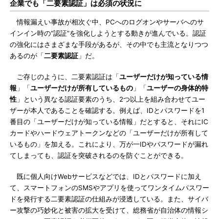
企業でも「二要素認証」は必須の状況に
情報漏えい事故が相次ぐ中、PCへのログオンやサーバへのサ
インイン時の“認証”を強化しようとする動きが進んでいる。認証
の強化にはさまざまな手段があるが、その中でも主流となりつつ
あるのが「
二要素認証
」だ。
ご存じのように、二要素認証は「
ユーザーだけが知っている情
報
」「
ユーザーだけが所有しているもの
」「
ユーザーの身体的特
性
」という異なる認証要素のうち、2つ以上を組み合わせてユー
ザーが本人であることを確認する。例えば、IDとパスワードを1
番目の「ユーザーだけが知っている情報」だとすると、それにIC
カードやハードウェアトークンなどの「ユーザーだけが所有して
いるもの」を加える。これにより、万が一IDやパスワードが漏れ
てしまっても、認証を突破されるのを防ぐことができる。
既に個人向けWebサービスなどでは、IDとパスワードに加え
て、スマートフォンのSMSやアプリを使ってワンタイムパスワー
ドを発行する二要素認証の仕組みが浸透している。また、サイバ
ー攻撃の巧妙化と被害の拡大を受けて、総務省が自治体の情報シ