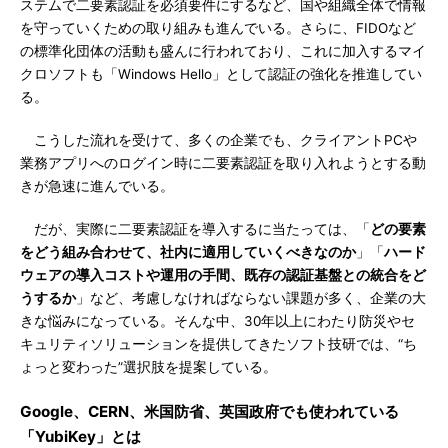
ステムで二要素認証を必須要件にするなど、国や組織全体で情報
を守っていくための取り組みも進んでいる。さらに、FIDOなど
の標準化団体の活動も盛んに行われており、これに加入するマイ
クロソフトも「Windows Hello」として認証の強化を推進してい
る。
こうした流れを受けて、多くの企業でも、クライアントPCや
業務アプリへのログイン時に二要素認証を取り入れようとする動
きが急速に進んでいる。
だが、実際に二要素認証を導入するに当たっては、「
どの要素
をどう組み合わせて、社内に適用していくべきなのか
」「
ハード
ウェアの導入コストや運用の手間、既存の認証基盤との統合をど
うするか
」など、考慮しなければならない課題が多く、企業の大
きな悩みになっている。そんな中、30年以上にわたり防災やセ
キュリティソリューションを提供してきたソフト技研では、“ち
ょっと変わった”選択肢を提案している。
Google、CERN、米国防省、英国政府でも使われている
「YubiKey」とは