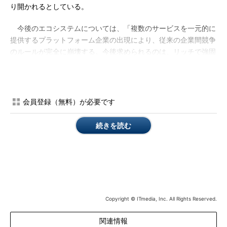
り開かれるとしている。
今後のエコシステムについては、「複数のサービスを一元的に
提供するプラットフォーム企業の出現により、従来の企業間競争
のルールが完全に崩壊する。今後求められるのは、リッチで強固
なエコシステムだ」と同社は説明する。今回の調査では、「デジ
タルエコシステムによって、組織の価値の創出方法が変革されつ
つある」と答えた企業は約27％に上った。
会員登録（無料）が必要です
人材のマーケットプレースについても同様に、「フリーランス
ワーカーの活用を今後1年間で拡大させる予定がある」と回答し
続きを読む
た企業が85％に上った。従来型の組織的ヒエラルキー構造から脱
却し、企業はオープンな人材マーケットを活用する方向へ舵を切
り始めているという。
最後に、ITエコシステムが鍵を握る今後のデジタル時代で成長
していくために、企業はこれまでの既得権益に縛られない、未踏
Copyright © ITmedia, Inc. All Rights Reserved.
の領域を探る必要がある。つまり、これまでとは違う新たな産業
のためのルールや、業界標準の確立などを考えていくべきだと提
関連情報
言した。今回の調査で、「まだ誰も明確に定義していない、“デ