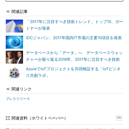
ジタルをテコにした新たな産業”に参入しようとしている」と回
答した企業の割合は実に74％に上っている。
関連記事
「2017年に注目すべき技術トレンド」トップ10、ガー
「AI、IoT、ビッグデータ、アナリティクスなど、“人”を中心に
トナーが発表
考えてデザインされたテクノロジーは、企業に利益をもたらす。
先進的な企業は、既にこうしたテクノロジーによって、製品やサ
IDCジャパン、2017年国内IT市場の主要10項目を発表
ービスを単に提供する事業だけではなく、企業のパートナーへと
進化しつつある。今後3年間で、従業員や顧客を含めた“人”との
データベースから「データ」へ データベースウォッ
関係性をより深化させることに注力する動きは一層加速するだろ
チャーが振り返る2016年、2017年に注目すべき技術
う」（アクセンチュア）
AzureでIoTプロジェクトを共同検証する「IoTビジネ
ス共創ラボ」
関連リンク
プレスリリース
関連資料（ホワイトペーパー）
PR