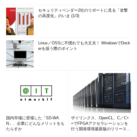
セキュリティベンダー2社のリポートに見る「攻撃
の高度化」のいま (1/3)
Linux／OSSに不慣れでも大丈夫！ WindowsでDock
erを扱う際のポイント
国内市場に登場した「SD-WA
ザイリンクス、OpenCL、C／C+
N」、企業にどんなメリットをも
+でFPGAアクセラレーションを
たらすか
行う開発環境最新版のリリースを
発表