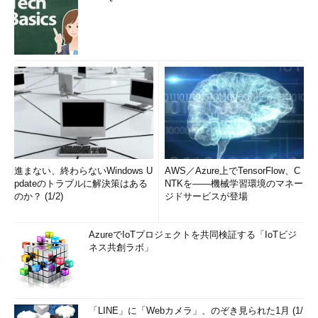
進まない、終わらないWindows U
AWS／Azure上でTensorFlow、C
pdateのトラブルに解決策はある
NTKを――機械学習環境のマネー
のか？ (1/2)
ジドサービスが登場
AzureでIoTプロジェクトを共同検証する「IoTビジ
ネス共創ラボ」
「LINE」に「Webカメラ」、のぞき見られた1月 (1/