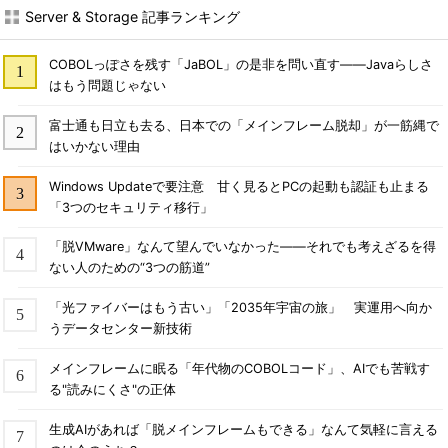
Server & Storage 記事ランキング
COBOLっぽさを残す「JaBOL」の是非を問い直す――Javaらしさ
はもう問題じゃない
富士通も日立も去る、日本での「メインフレーム脱却」が一筋縄で
はいかない理由
Windows Updateで要注意 甘く見るとPCの起動も認証も止まる
「3つのセキュリティ移行」
「脱VMware」なんて望んでいなかった――それでも考えざるを得
ない人のための“3つの筋道”
「光ファイバーはもう古い」「2035年宇宙の旅」 実運用へ向か
うデータセンター新技術
メインフレームに眠る「年代物のCOBOLコード」、AIでも苦戦す
る"読みにくさ"の正体
生成AIがあれば「脱メインフレームもできる」なんて気軽に言える