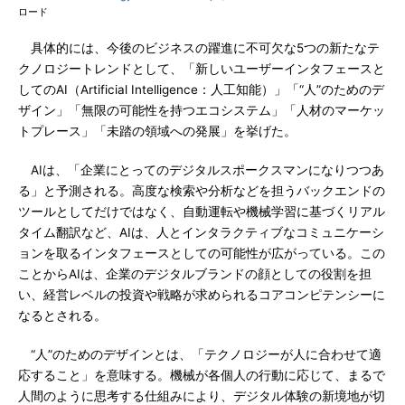
ロード
具体的には、今後のビジネスの躍進に不可欠な5つの新たなテ
クノロジートレンドとして、「新しいユーザーインタフェースと
してのAI（Artificial Intelligence：人工知能）」「“人”のためのデ
ザイン」「無限の可能性を持つエコシステム」「人材のマーケッ
トプレース」「未踏の領域への発展」を挙げた。
AIは、「企業にとってのデジタルスポークスマンになりつつあ
る」と予測される。高度な検索や分析などを担うバックエンドの
ツールとしてだけではなく、自動運転や機械学習に基づくリアル
タイム翻訳など、AIは、人とインタラクティブなコミュニケーシ
ョンを取るインタフェースとしての可能性が広がっている。この
ことからAIは、企業のデジタルブランドの顔としての役割を担
い、経営レベルの投資や戦略が求められるコアコンピテンシーに
なるとされる。
“人”のためのデザインとは、「テクノロジーが人に合わせて適
応すること」を意味する。機械が各個人の行動に応じて、まるで
人間のように思考する仕組みにより、デジタル体験の新境地が切