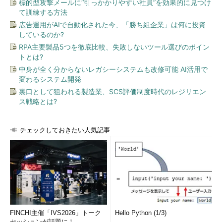
標的型攻撃メールに“引っかかりやすい社員”を効果的に見つけ
て訓練する方法
広告運用がAIで自動化された今、「勝ち組企業」は何に投資
しているのか?
RPA主要製品5つを徹底比較、失敗しないツール選びのポイン
トとは?
中身が全く分からないレガシーシステムも改修可能 AI活用で
変わるシステム開発
裏口として狙われる製造業、SCS評価制度時代のレジリエン
ス戦略とは?
チェックしておきたい人気記事
FINCHI主催「IVS2026」トーク
Hello Python (1/3)
セッションが話題に！