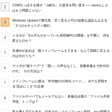
COBOLっぽさを残す「JaBOL」の是非を問い直す――Javaらしさ
はもう問題じゃない
Windows Updateで要注意 甘く見るとPCの起動も認証も止まる
「3つのセキュリティ移行」
トヨタが「6カ月もかかっていた高性能PCの調達」を不要に 何を
変えたのか？
生成AIがあれば「脱メインフレームもできる」なんて気軽に言える
のは今のうち？
マツダが“脱テープ”で「遅い」の声をなくし、容量単価まで約10分
の1に その方法は？
メインフレームに眠る「年代物のCOBOLコード」、AIでも苦戦す
る"読みにくさ"の正体
ファイルサーバでもメールでもない、多拠点企業の「ファイル共有
手段」トップは？
富士通も日立も去る、日本での「メインフレーム脱却」が一筋縄で