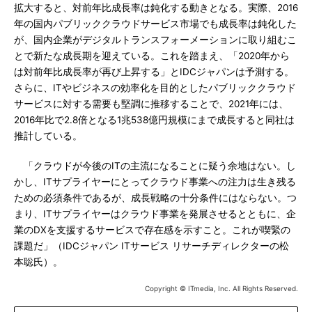
拡大すると、対前年比成長率は鈍化する動きとなる。実際、2016
年の国内パブリッククラウドサービス市場でも成長率は鈍化した
が、国内企業がデジタルトランスフォーメーションに取り組むこ
とで新たな成長期を迎えている。これを踏まえ、「2020年から
は対前年比成長率が再び上昇する」とIDCジャパンは予測する。
さらに、ITやビジネスの効率化を目的としたパブリッククラウド
サービスに対する需要も堅調に推移することで、2021年には、
2016年比で2.8倍となる1兆538億円規模にまで成長すると同社は
推計している。
「クラウドが今後のITの主流になることに疑う余地はない。し
かし、ITサプライヤーにとってクラウド事業への注力は生き残る
ための必須条件であるが、成長戦略の十分条件にはならない。つ
まり、ITサプライヤーはクラウド事業を発展させるとともに、企
業のDXを支援するサービスで存在感を示すこと。これが喫緊の
課題だ」（IDCジャパン ITサービス リサーチディレクターの松
本聡氏）。
Copyright © ITmedia, Inc. All Rights Reserved.