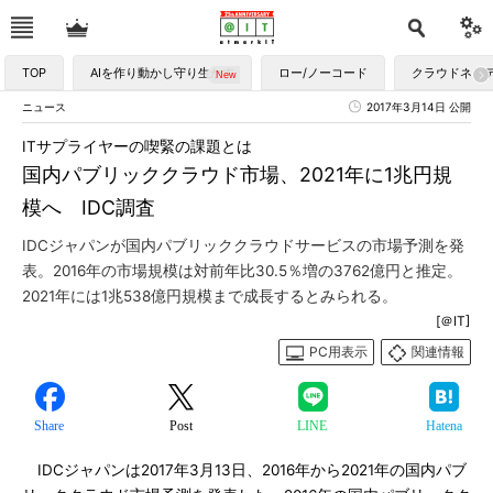
TOP
AIを作り動かし守り生かす
ロー/ノーコード
クラウドネイ
ニュース
2017年3月14日 公開
ITサプライヤーの喫緊の課題とは
国内パブリッククラウド市場、2021年に1兆円規
模へ IDC調査
IDCジャパンが国内パブリッククラウドサービスの市場予測を発
表。2016年の市場規模は対前年比30.5％増の3762億円と推定。
2021年には1兆538億円規模まで成長するとみられる。
[＠IT]
PC用表示
関連情報
Share
Post
LINE
Hatena
IDCジャパンは2017年3月13日、2016年から2021年の国内パブ