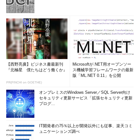
【西野亮廣】ビジネス書最新刊
Microsoftが.NET用オープンソー
『北極星 僕たちはどう働くか』
ス機械学習フレームワークの最新
版「ML.NET 0.11」を公開
PR(FINCHI on GOETHE)
オンプレミスのWindows Server／SQL Server向け
セキュリティ更新サービス「拡張セキュリティ更新
プログ...
IT開発者の75％以上が開発以外にも従事、楽天コミ
ュニケーションズ調べ