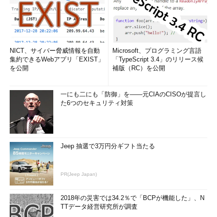
NICT、サイバー脅威情報を自動
Microsoft、プログラミング言語
集約できるWebアプリ「EXIST」
「TypeScript 3.4」のリリース候
を公開
補版（RC）を公開
一にも二にも「防御」を――元CIAのCISOが提言し
た6つのセキュリティ対策
Jeep 抽選で3万円分ギフト当たる
PR(Jeep Japan)
2018年の災害では34.2％で「BCPが機能した」、N
TTデータ経営研究所が調査