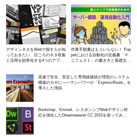
デザインネタをWebで探す人が知
作業手順書はもういらない！ Pup
っておきたい、日ごろのネタ収集
petにおける自動化の定義書「マ
と活用を効率化する4つのアプリ
ニフェスト」の書き方と基礎文法
(1/3)
まとめ (1/5)
高速で安全、安定した専用線接続が理想のシステム
構築のカギに――マンパワーが「ExpressRoute」を
導入した理由
Bootstrap、Emmet、レスポンシブWebデザイン対
応を強化したDreamweaver CC 2015を使ってみ...